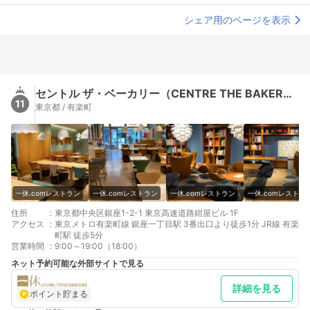
シェア用のページを表示
セントル ザ・ベーカリー（CENTRE THE BAKERY）
11
東京都 / 有楽町
一休.comレストラン
一休.comレストラン
一休.comレストラン
一休.comレストラ
住所
:
東京都中央区銀座1-2-1 東京高速道路紺屋ビル 1F
アクセス
:
東京メトロ有楽町線 銀座一丁目駅 3番出口より徒歩1分 JR線 有楽
町駅 徒歩5分
営業時間
:
9:00～19:00（18:00）
ネット予約可能な外部サイトで見る
詳細を見る
ポイント貯まる