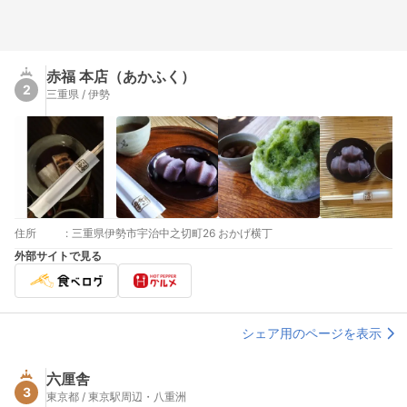
赤福 本店（あかふく）
2
三重県 / 伊勢
住所
:
三重県伊勢市宇治中之切町26 おかげ横丁
外部サイトで見る
シェア用のページを表示
六厘舎
3
東京都 / 東京駅周辺・八重洲