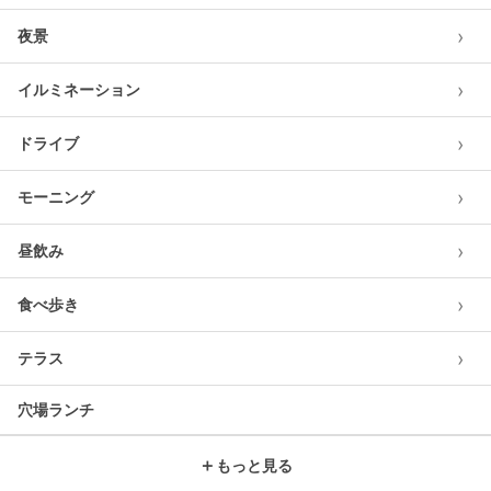
›
夜景
›
イルミネーション
›
ドライブ
›
モーニング
›
昼飲み
›
食べ歩き
›
テラス
穴場ランチ
＋
もっと見る