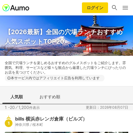
ログイン
【2026最新】全国の穴場ランチおすすめ
人気スポットTOP20
全国で穴場ランチを楽しめるおすすめのグルメスポットをご紹介します。雰
囲気、料理、サービスなど様々な観点から厳選した穴場ランチにぴったりの
お店を見つけてください。
本サービス内ではアフィリエイト広告を利用しています
人気順
おすすめ順
1 -20
⁄
1,200
更新日：2026年08月07日
件表示
bills 横浜赤レンガ倉庫（ビルズ）
1
神奈川県 / 桜木町