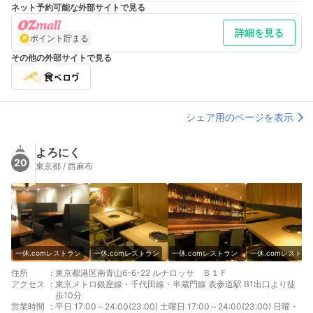
ネット予約可能な外部サイトで見る
詳細を見る
ポイント貯まる
その他の外部サイトで見る
シェア用のページを表示
よろにく
20
東京都 / 西麻布
一休.comレストラン
一休.comレストラン
一休.comレストラン
一休.comレストラ
住所
:
東京都港区南青山6-6-22 ルナロッサ Ｂ１Ｆ
アクセス
:
東京メトロ銀座線・千代田線・半蔵門線 表参道駅 B1出口より徒
歩10分
営業時間
:
平日 17:00～24:00(23:00) 土曜日 17:00～24:00(23:00) 日曜・