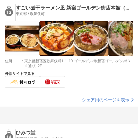
すごい煮干ラーメン凪 新宿ゴールデン街店本館（【旧店名】ラーメン凪 煮干王）
13
東京都 / 歌舞伎町
住所
:
東京都新宿区歌舞伎町1-1-10 ゴールデン街(新宿ゴールデン街Ｇ
２通り) 2F
外部サイトで見る
シェア用のページを表示
ひみつ堂
14