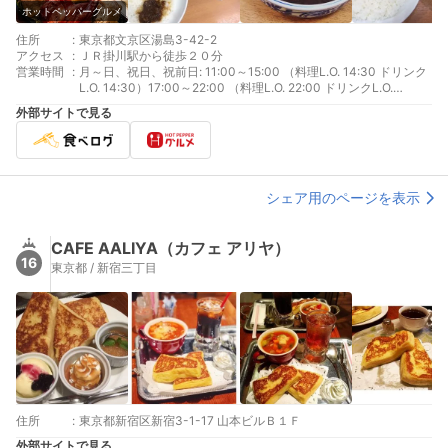
ホットペッパーグルメ
住所
:
東京都文京区湯島3-42-2
アクセス
:
ＪＲ掛川駅から徒歩２０分
営業時間
:
月～日、祝日、祝前日: 11:00～15:00 （料理L.O. 14:30 ドリンク
L.O. 14:30）17:00～22:00 （料理L.O. 22:00 ドリンクL.O.
22:00）
外部サイトで見る
シェア用のページを表示
CAFE AALIYA（カフェ アリヤ）
16
東京都 / 新宿三丁目
住所
:
東京都新宿区新宿3-1-17 山本ビルＢ１Ｆ
外部サイトで見る