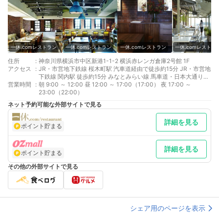
一休.comレストラン
一休.comレストラン
一休.comレストラン
一休.comレストラ
住所
:
神奈川県横浜市中区新港1-1-2 横浜赤レンガ倉庫2号館 1F
アクセス
:
JR・市営地下鉄線 桜木町駅 汽車道経由で徒歩約15分 JR・市営地
下鉄線 関内駅 徒歩約15分 みなとみらい線 馬車道・日本大通り駅
営業時間
:
徒歩約6分
朝 9:00 ～ 12:00 昼 12:00 ～ 17:00（17:00） 夜 17:00 ～
23:00（22:00）
ネット予約可能な外部サイトで見る
詳細を見る
ポイント貯まる
詳細を見る
ポイント貯まる
その他の外部サイトで見る
シェア用のページを表示