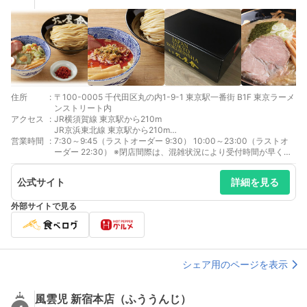
住所
:
〒100-0005 千代田区丸の内1-9-1 東京駅一番街 B1F 東京ラーメ
ンストリート内
アクセス
:
JR横須賀線 東京駅から210m
JR京浜東北線 東京駅から210m
営業時間
:
JR成田エクスプレス 東京駅から210m
7:30～9:45（ラストオーダー 9:30） 10:00～23:00（ラストオ
JR京葉線 東京駅から210m
ーダー 22:30） ※閉店間際は、混雑状況により受付時間が早く終
JR総武本線 東京駅から210m
了する場合がございます。 予めご了承下さいませ。
上野東京ライン 東京駅から210m
公式サイト
詳細を見る
JR中央線(快速) 東京駅から210m
JR中央本線(東京ｰ塩尻) 東京駅から210m
外部サイトで見る
JR山手線 東京駅から210m
JR東海道本線(東京ｰ熱海) 東京駅から210m
シェア用のページを表示
風雲児 新宿本店（ふううんじ）