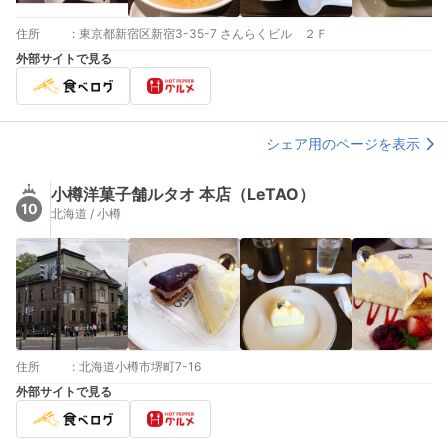
住所
:
東京都新宿区新宿3-35-7 さんらくビル ２Ｆ
外部サイトで見る
シェア用のページを表示
小樽洋菓子舗ルタオ 本店（LeTAO）
10
北海道 / 小樽
住所
:
北海道小樽市堺町7-16
外部サイトで見る