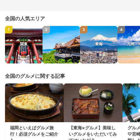
全国の人気エリア
1
2
3
4
関東
近畿
東海
九州・
全国のグルメに関する記事
福岡といえばグルメ旅
【東海×グルメ】美味し
グル
行！必須グルメをご紹介
いグルメをいただいてみ
♡宮