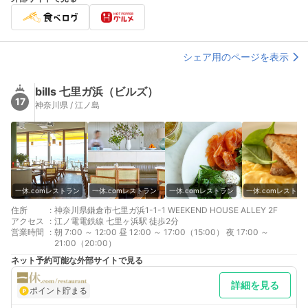
シェア用のページを表示
bills 七里ガ浜（ビルズ）
17
神奈川県 / 江ノ島
一休.comレストラン
一休.comレストラン
一休.comレストラン
一休.comレストラ
住所
:
神奈川県鎌倉市七里ガ浜1-1-1 WEEKEND HOUSE ALLEY 2F
アクセス
:
江ノ電電鉄線 七里ヶ浜駅 徒歩2分
営業時間
:
朝 7:00 ～ 12:00 昼 12:00 ～ 17:00（15:00） 夜 17:00 ～
21:00（20:00）
ネット予約可能な外部サイトで見る
詳細を見る
ポイント貯まる