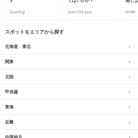
♪
てはいかが？
能し
Ayuming
toshi.104.year
ROMI
スポットをエリアから探す
›
北海道・東北
›
関東
›
北陸
›
甲信越
›
東海
›
近畿
›
中国地方