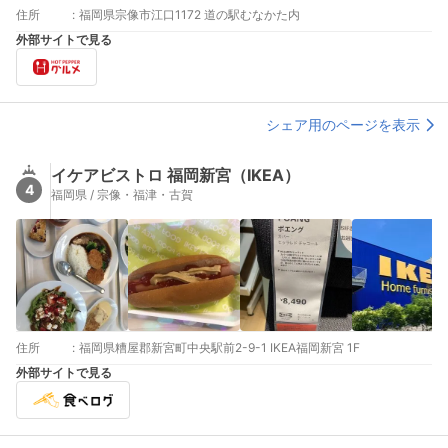
住所
:
福岡県宗像市江口1172 道の駅むなかた内
外部サイトで見る
シェア用のページを表示
イケアビストロ 福岡新宮（IKEA）
4
福岡県 / 宗像・福津・古賀
住所
:
福岡県糟屋郡新宮町中央駅前2-9-1 IKEA福岡新宮 1F
外部サイトで見る