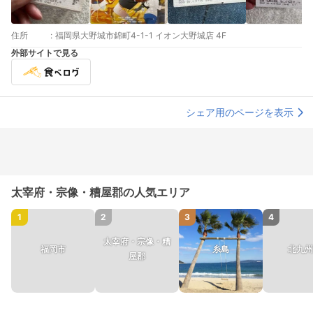
住所
:
福岡県大野城市錦町4-1-1 イオン大野城店 4F
外部サイトで見る
シェア用のページを表示
太宰府・宗像・糟屋郡の人気エリア
1
2
3
4
太宰府・宗像・糟
福岡市
糸島
北九州
屋郡