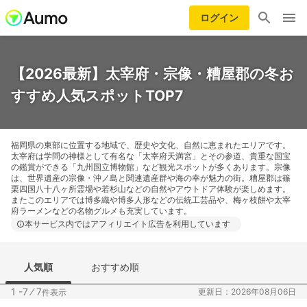
ログイン
【2026最新】太宰府・宗像・糟屋郡の冬お
すすめ人気スポットTOP7
福岡県の東部に位置する地域で、歴史や文化、自然に恵まれたエリアです。
太宰府は学問の神様として有名な「太宰府天満宮」とその参道、貴重な国宝
の鑑賞ができる「九州国立博物館」など観光スポットが多くあります。宗像
は、世界遺産の宗像・沖ノ島と関連遺産群や海の幸が魅力の街。糟屋郡は篠
栗四国八十八ヶ所霊場や若杉山などの自然やアウトドア体験が楽しめます。
またこのエリアでは博多織や博多人形などの伝統工芸品や、梅ヶ枝餅や太宰
府ラーメンなどの名物グルメも充実しています。
本サービス内ではアフィリエイト広告を利用しています
人気順
おすすめ順
1 -7
⁄
7
更新日：2026年08月06日
件表示