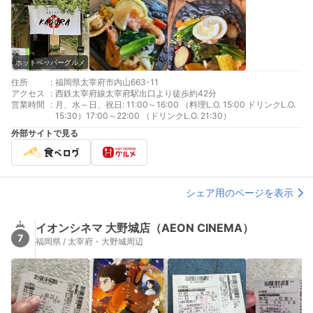
ホットペッパーグルメ
住所
:
福岡県太宰府市内山663-11
アクセス
:
西鉄太宰府線太宰府駅出口より徒歩約42分
営業時間
:
月、水～日、祝日: 11:00～16:00 （料理L.O. 15:00 ドリンクL.O.
15:30）17:00～22:00 （ドリンクL.O. 21:30）
外部サイトで見る
シェア用のページを表示
イオンシネマ 大野城店（AEON CINEMA）
7
福岡県 / 太宰府・大野城周辺