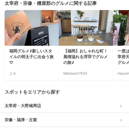
太宰府・宗像・糟屋郡のグルメに関する記事
福岡グルメ♪新しいスタ
【福岡】おしゃれな町！
一度
イルの明太子に出会う旅
風情溢れる浮羽でグルメ
宰府
♡
の旅♪
グル
ユカ
fabulous17423
mayum
スポットをエリアから探す
›
太宰府・大野城周辺
›
宗像・福津・古賀