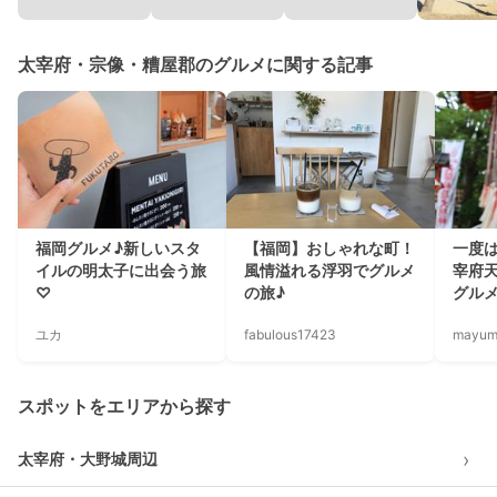
太宰府・宗像・糟屋郡のグルメに関する記事
福岡グルメ♪新しいスタ
【福岡】おしゃれな町！
一度
イルの明太子に出会う旅
風情溢れる浮羽でグルメ
宰府
♡
の旅♪
グル
ユカ
fabulous17423
mayum
スポットをエリアから探す
›
太宰府・大野城周辺