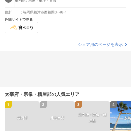
福岡県 / 宗像・福津・古賀
住所
:
福岡県福津市西福間3-48-1
外部サイトで見る
シェア用のページを表示
太宰府・宗像・糟屋郡の人気エリア
1
2
3
4
太宰府・宗像・糟
福岡市
北九州市
糸島
屋郡