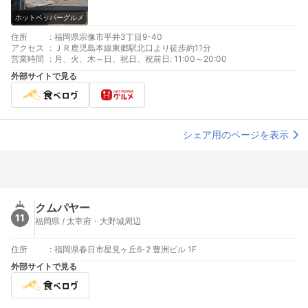
ホットペッパーグルメ
住所
:
福岡県宗像市平井3丁目9-40
アクセス
:
ＪＲ鹿児島本線東郷駅北口より徒歩約11分
営業時間
:
月、火、木～日、祝日、祝前日: 11:00～20:00
外部サイトで見る
シェア用のページを表示
クムパヤー
11
福岡県 / 太宰府・大野城周辺
住所
:
福岡県春日市星見ヶ丘6-2 豊洲ビル 1F
外部サイトで見る