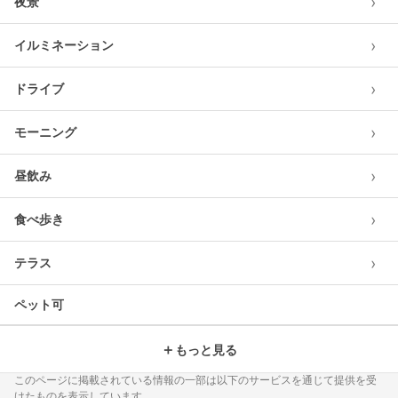
›
夜景
›
イルミネーション
›
ドライブ
›
モーニング
›
昼飲み
›
食べ歩き
›
テラス
ペット可
＋
もっと見る
このページに掲載されている情報の一部は以下のサービスを通じて提供を受
けたものを表示しています。