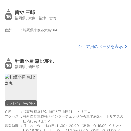
壽や 三郎
15
福岡県 / 宗像・福津・古賀
住所
:
福岡県宗像市大島1645
シェア用のページを表示
牡蠣小屋 恵比寿丸
16
福岡県 / 糟屋郡
ホットペッパーグルメ
住所
:
福岡県糟屋郡久山町大字山田1111 トリアス
アクセス
:
福岡自動車道福岡インターチェンジから車で約5分！トリアス久
山内にあります♪
営業時間
:
月、水～金、祝前日: 11:30～20:00 （料理L.O. 19:00 ドリンク
L.O. 19:30）土、日、祝日: 11:30～22:00 （料理L.O. 21:00 ドリ