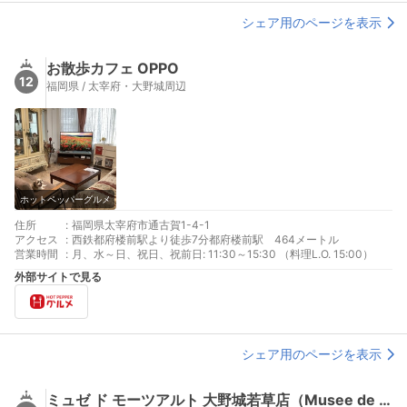
シェア用のページを表示
お散歩カフェ OPPO
12
福岡県 / 太宰府・大野城周辺
ホットペッパーグルメ
住所
:
福岡県太宰府市通古賀1-4-1
アクセス
:
西鉄都府楼前駅より徒歩7分都府楼前駅 464メートル
営業時間
:
月、水～日、祝日、祝前日: 11:30～15:30 （料理L.O. 15:00）
外部サイトで見る
シェア用のページを表示
ミュゼ ド モーツアルト 大野城若草店（Musee de MOZART）