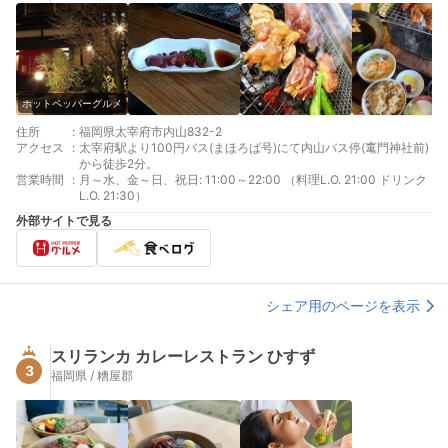
ホットペッパーグルメ
住所
:
福岡県太宰府市内山832-2
アクセス
:
太宰府駅より100円バス(まほろば号)にて内山バス停(竃門神社前)
から徒歩2分。
営業時間
:
月～水、金～日、祝日: 11:00～22:00 （料理L.O. 21:00 ドリンク
L.O. 21:30）
外部サイトで見る
シェア用のページを表示
スリランカ カレーレストラン ひすず
3
福岡県 / 糟屋郡