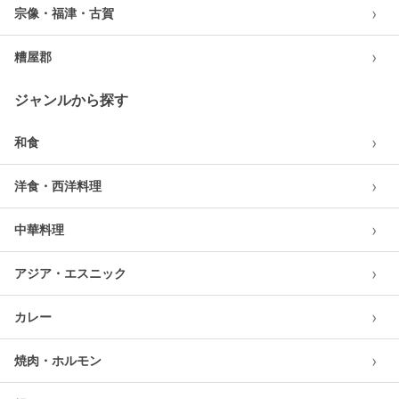
›
宗像・福津・古賀
›
糟屋郡
ジャンルから探す
›
和食
›
洋食・西洋料理
›
中華料理
›
アジア・エスニック
›
カレー
›
焼肉・ホルモン