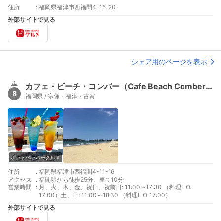
住所
:
福岡県福津市西福間4-15-20
外部サイトで見る
シェア用のページを表示
カフェ・ビーチ・コンバー（Cafe Beach Comber）
8
福岡県 / 宗像・福津・古賀
ホットペッパーグルメ
住所
:
福岡県福津市西福間4-11-16
アクセス
:
福間駅から徒歩25分、車で10分
営業時間
:
月、火、木、金、祝日、祝前日: 11:00～17:30 （料理L.O.
17:00）土、日: 11:00～18:30 （料理L.O. 17:00）
外部サイトで見る