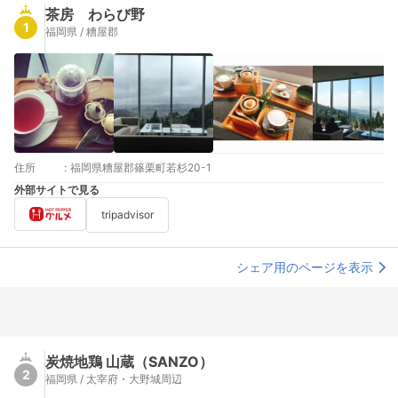
茶房 わらび野
1
福岡県 / 糟屋郡
住所
:
福岡県糟屋郡篠栗町若杉20-1
外部サイトで見る
tripadvisor
シェア用のページを表示
炭焼地鶏 山蔵（SANZO）
2
福岡県 / 太宰府・大野城周辺