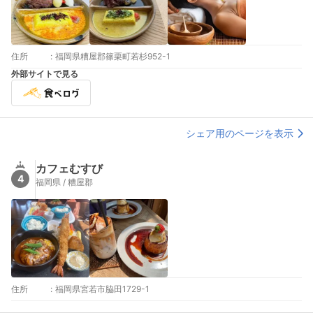
住所
:
福岡県糟屋郡篠栗町若杉952-1
外部サイトで見る
シェア用のページを表示
カフェむすび
4
福岡県 / 糟屋郡
住所
:
福岡県宮若市脇田1729-1