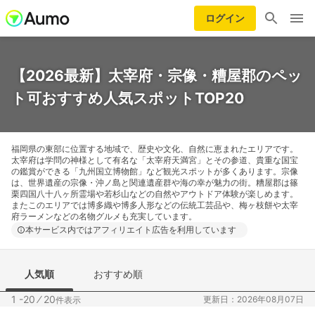
ログイン
【2026最新】太宰府・宗像・糟屋郡のペッ
ト可おすすめ人気スポットTOP20
福岡県の東部に位置する地域で、歴史や文化、自然に恵まれたエリアです。
太宰府は学問の神様として有名な「太宰府天満宮」とその参道、貴重な国宝
の鑑賞ができる「九州国立博物館」など観光スポットが多くあります。宗像
は、世界遺産の宗像・沖ノ島と関連遺産群や海の幸が魅力の街。糟屋郡は篠
栗四国八十八ヶ所霊場や若杉山などの自然やアウトドア体験が楽しめます。
またこのエリアでは博多織や博多人形などの伝統工芸品や、梅ヶ枝餅や太宰
府ラーメンなどの名物グルメも充実しています。
本サービス内ではアフィリエイト広告を利用しています
人気順
おすすめ順
1 -20
⁄
20
更新日：2026年08月07日
件表示