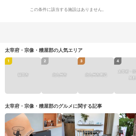
この条件に該当する施設はありません。
太宰府・宗像・糟屋郡の人気エリア
1
2
3
4
太宰府・宗
福岡市
北九州市
北九州市周辺
屋郡
太宰府・宗像・糟屋郡のグルメに関する記事