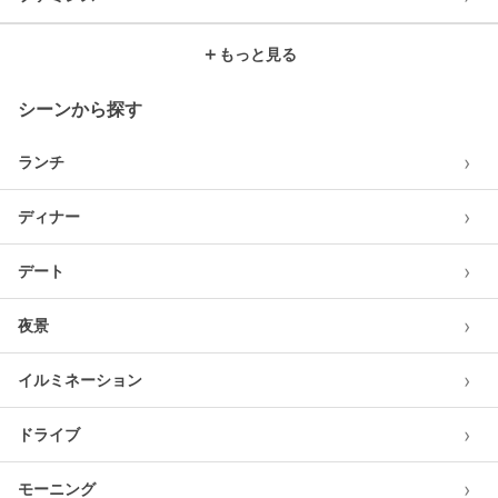
＋
もっと見る
シーンから探す
›
ランチ
›
ディナー
›
デート
›
夜景
›
イルミネーション
›
ドライブ
›
モーニング