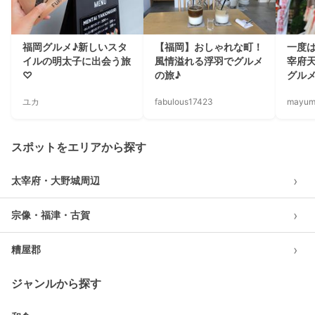
福岡グルメ♪新しいスタ
【福岡】おしゃれな町！
一度
イルの明太子に出会う旅
風情溢れる浮羽でグルメ
宰府
♡
の旅♪
グル
ユカ
fabulous17423
mayum
スポットをエリアから探す
›
太宰府・大野城周辺
›
宗像・福津・古賀
›
糟屋郡
ジャンルから探す