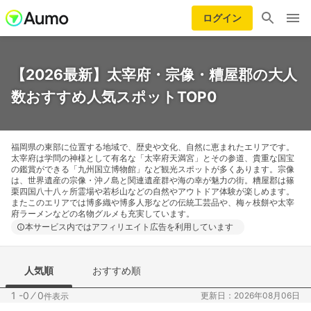
ログイン
【2026最新】太宰府・宗像・糟屋郡の大人
数おすすめ人気スポットTOP0
福岡県の東部に位置する地域で、歴史や文化、自然に恵まれたエリアです。
太宰府は学問の神様として有名な「太宰府天満宮」とその参道、貴重な国宝
の鑑賞ができる「九州国立博物館」など観光スポットが多くあります。宗像
は、世界遺産の宗像・沖ノ島と関連遺産群や海の幸が魅力の街。糟屋郡は篠
栗四国八十八ヶ所霊場や若杉山などの自然やアウトドア体験が楽しめます。
またこのエリアでは博多織や博多人形などの伝統工芸品や、梅ヶ枝餅や太宰
府ラーメンなどの名物グルメも充実しています。
本サービス内ではアフィリエイト広告を利用しています
人気順
おすすめ順
1 -0
⁄
0
更新日：2026年08月06日
件表示