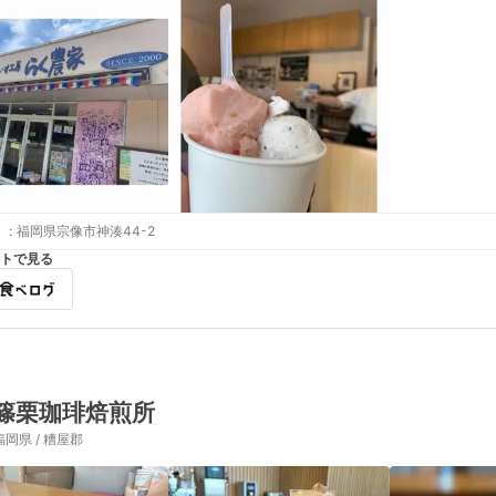
:
福岡県宗像市神湊44-2
トで見る
篠栗珈琲焙煎所
福岡県 / 糟屋郡