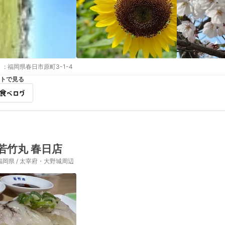
:
福岡県春日市原町3-1-4
トで見る
若竹丸 春日店
福岡県 / 太宰府・大野城周辺