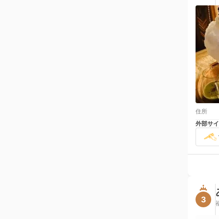
住所
外部サイ
3