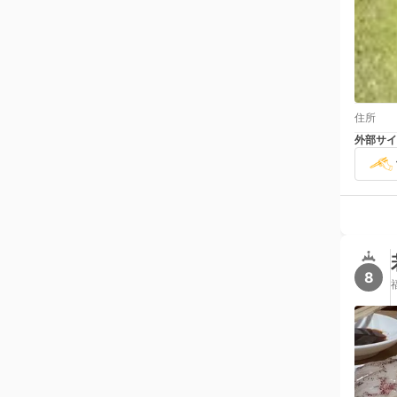
住所
外部サイ
8