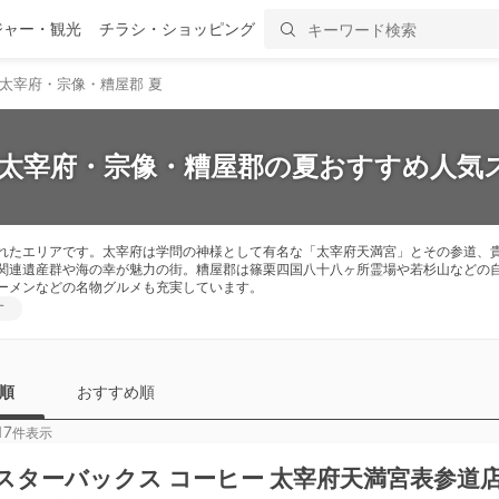
ジャー・観光
チラシ・ショッピング
太宰府・宗像・糟屋郡 夏
】太宰府・宗像・糟屋郡の夏おすすめ人気ス
れたエリアです。太宰府は学問の神様として有名な「太宰府天満宮」とその参道、
関連遺産群や海の幸が魅力の街。糟屋郡は篠栗四国八十八ヶ所霊場や若杉山などの
ーメンなどの名物グルメも充実しています。
す
順
おすすめ順
17
件表示
スターバックス コーヒー 太宰府天満宮表参道