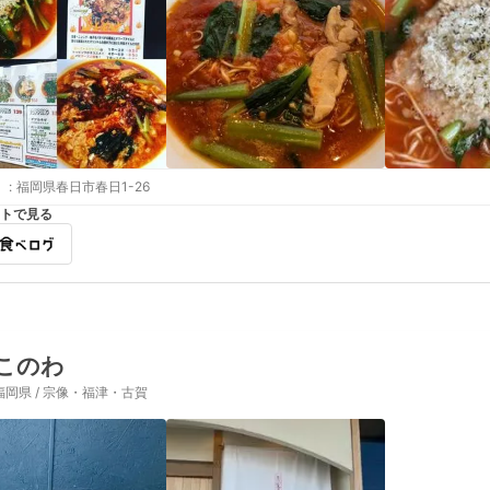
:
福岡県春日市春日1-26
トで見る
このわ
福岡県 / 宗像・福津・古賀