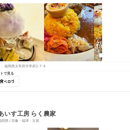
:
福岡県太宰府市宰府2-7-4
トで見る
あいす工房 らく農家
福岡県 / 宗像・福津・古賀