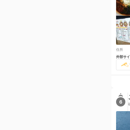
住所
外部サイ
6