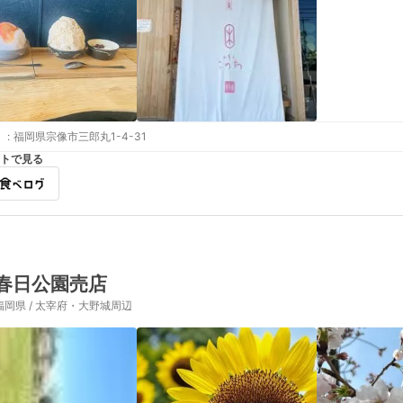
:
福岡県宗像市三郎丸1-4-31
トで見る
春日公園売店
福岡県 / 太宰府・大野城周辺