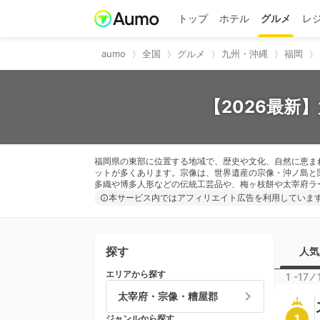
トップ
ホテル
グルメ
レ
aumo
全国
グルメ
九州・沖縄
福岡
【2026最新
福岡県の東部に位置する地域で、歴史や文化、自然に恵ま
ットが多くあります。宗像は、世界遺産の宗像・沖ノ島と
多織や博多人形などの伝統工芸品や、梅ヶ枝餅や太宰府ラ
本サービス内ではアフィリエイト広告を利用していま
探す
人気
エリアから探す
1 -17
⁄
太宰府・宗像・糟屋郡
1
ジャンルから探す