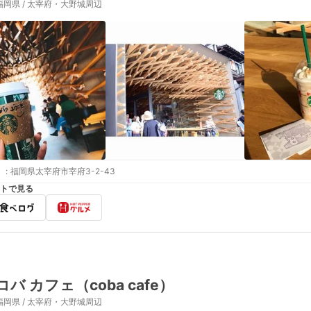
福岡県 / 太宰府・大野城周辺
:
福岡県太宰府市宰府3-2-43
トで見る
コバ カフェ（coba cafe）
福岡県 / 太宰府・大野城周辺