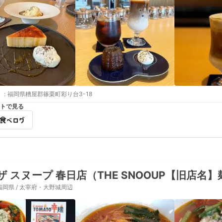
:
福岡県糟屋郡篠栗町彩り台3-18
トで見る
ザ スヌープ 春日店（THE SNOOUP【旧店名
福岡県 / 太宰府・大野城周辺