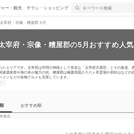
ジャー・観光
チラシ・ショッピング
太宰府・宗像・糟屋郡 5月
】太宰府・宗像・糟屋郡の5月おすすめ人気
れたエリアです。太宰府は学問の神様として有名な「太宰府天満宮」とその参道、
関連遺産群や海の幸が魅力の街。糟屋郡は篠栗四国八十八ヶ所霊場や若杉山などの
ーメンなどの名物グルメも充実しています。
す
順
おすすめ順
件表示