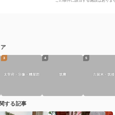
この条件に該当する施設はありま
リア
3
4
5
太宰府・宗像・糟屋郡
筑豊
久留米・筑後
関する記事