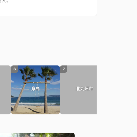
せん。
6
7
糸島
北九州市