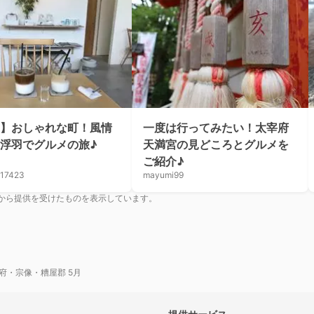
】おしゃれな町！風情
一度は行ってみたい！太宰府
浮羽でグルメの旅♪
天満宮の見どころとグルメを
ご紹介♪
s17423
mayumi99
から提供を受けたものを表示しています。
府・宗像・糟屋郡 5月