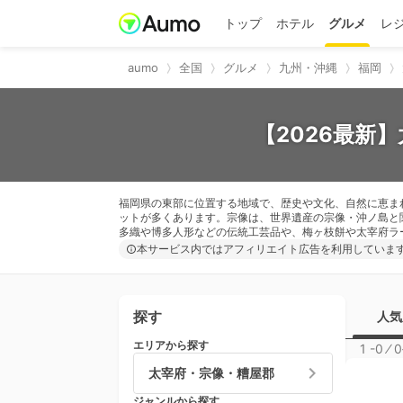
トップ
ホテル
グルメ
レ
aumo
全国
グルメ
九州・沖縄
福岡
【2026最新
福岡県の東部に位置する地域で、歴史や文化、自然に恵ま
ットが多くあります。宗像は、世界遺産の宗像・沖ノ島と
多織や博多人形などの伝統工芸品や、梅ヶ枝餅や太宰府ラ
本サービス内ではアフィリエイト広告を利用していま
探す
人気
エリアから探す
1 -0
⁄
0
太宰府・宗像・糟屋郡
ジャンルから探す