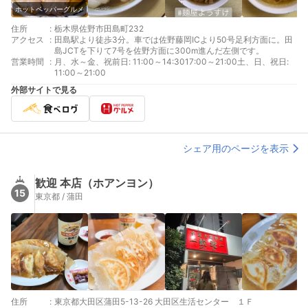
ホットペッパーグルメ
住所
:
栃木県佐野市田島町232
アクセス
:
田島駅より徒歩3分。車では佐野藤岡ICより50号足利方面に。田
島JCTを下りて7号を佐野方面に300m進んだ左側です。
営業時間
:
月、水～金、祝前日: 11:00～14:3017:00～21:00土、日、祝日:
11:00～21:00
外部サイトで見る
シェア用のページを表示
歓迎 本店（ホアンヨン）
15
東京都 / 蒲田
住所
:
東京都大田区蒲田5-13-26 大田区生活センター １Ｆ