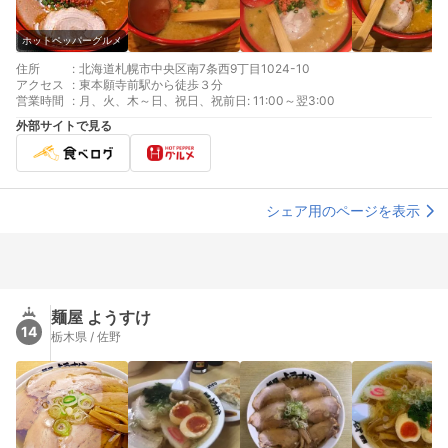
ホットペッパーグルメ
住所
:
北海道札幌市中央区南7条西9丁目1024-10
アクセス
:
東本願寺前駅から徒歩３分
営業時間
:
月、火、木～日、祝日、祝前日: 11:00～翌3:00
外部サイトで見る
シェア用のページを表示
麺屋 ようすけ
14
栃木県 / 佐野