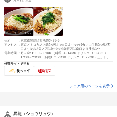
東京都 / 池袋
ホットペッパーグルメ
住所
:
東京都豊島区西池袋3-25-5
アクセス
:
東京メトロ丸ノ内線池袋駅1b出口より徒歩2分／山手線池袋駅西
口より徒歩3分／西武池袋線池袋駅西武南口より徒歩3分
営業時間
:
月～金: 11:30～15:00 （料理L.O. 14:30 ドリンクL.O. 14:30）
17:30～23:00 （料理L.O. 22:30 ドリンクL.O. 22:30）土、日、
祝日、祝前日: 11:30～23:00 （料理L.O. 22:30 ドリンクL.O.
外部サイトで見る
22:30）
シェア用のページを表示
昇龍（ショウリュウ）