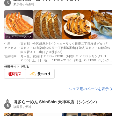
5
東京都 / 有楽町
ホットペッパーグルメ
住所
:
東京都中央区銀座2-5-19 ヒューリック銀座二丁目柳通ビル 4F
アクセス
:
東京メトロ有楽町線銀座一丁目駅5番出口直結/東京メトロ銀座線
銀座駅Ａ１３出口より徒歩5分
営業時間
:
月～金、祝前日: 11:00～21:30 （料理L.O. 21:00 ドリンクL.O.
21:00）土、日、祝日: 11:30～21:30 （料理L.O. 21:00 ドリンク
L.O. 21:00）
外部サイトで見る
シェア用のページを表示
博多らーめん ShinShin 天神本店（シンシン）
6
福岡県 / 天神