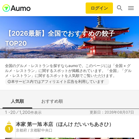
ログイン
【2026最新】全国でおすすめの餃子
TOP20
全国のグルメ・レストランを探すならaumoで。このページには「全国 × グ
ルメ・レストラン」に関するスポットが掲載されています。「全国」「グル
メ・レストラン」に関するスポットを人気順でご覧いただけます。
本サービス内ではアフィリエイト広告を利用しています
人気順
おすすめ順
1 -20
⁄
1,200
更新日：2026年08月07日
件表示
本家 第一旭 本店（ほんけ だいいちあさひ）
1
京都府 / 京都駅中央口