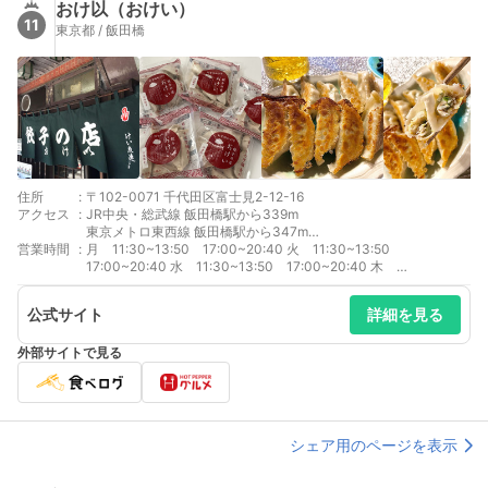
おけ以（おけい）
11
東京都 / 飯田橋
住所
:
〒102-0071 千代田区富士見2-12-16
アクセス
:
JR中央・総武線 飯田橋駅から339m
東京メトロ東西線 飯田橋駅から347m
営業時間
:
東京メトロ南北線 飯田橋駅から357m
月 11:30~13:50 17:00~20:40 火 11:30~13:50
東京メトロ有楽町線 飯田橋駅から357m
17:00~20:40 水 11:30~13:50 17:00~20:40 木
都営大江戸線 飯田橋駅から459m
11:30~13:50 17:00~20:40 金 11:30~13:50 17:00~20:40
土 11:30~13:50 17:00~20:40 11:30～13:50（L.O.）／17:00
公式サイト
詳細を見る
～20:40（L.O.）
外部サイトで見る
シェア用のページを表示