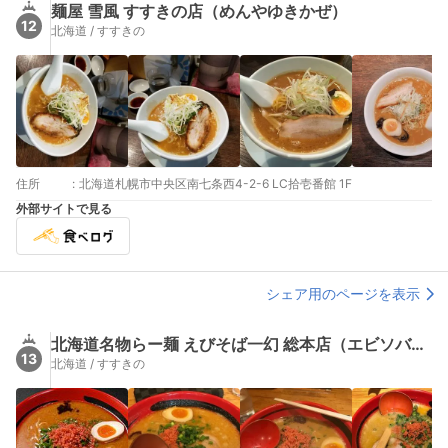
麺屋 雪風 すすきの店（めんやゆきかぜ）
12
北海道 / すすきの
住所
:
北海道札幌市中央区南七条西4-2-6 LC拾壱番館 1F
外部サイトで見る
シェア用のページを表示
北海道名物らー麺 えびそば一幻 総本店（エビソバイチゲン）
13
北海道 / すすきの