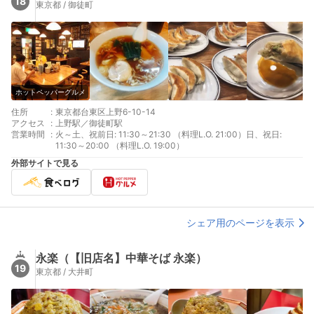
18
東京都 / 御徒町
ホットペッパーグルメ
住所
:
東京都台東区上野6-10-14
アクセス
:
上野駅／御徒町駅
営業時間
:
火～土、祝前日: 11:30～21:30 （料理L.O. 21:00）日、祝日:
11:30～20:00 （料理L.O. 19:00）
外部サイトで見る
シェア用のページを表示
永楽（【旧店名】中華そば 永楽）
19
東京都 / 大井町