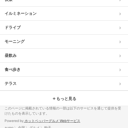
›
イルミネーション
›
ドライブ
›
モーニング
›
昼飲み
›
食べ歩き
›
テラス
＋
もっと見る
このページに掲載されている情報の一部は以下のサービスを通じて提供を受
けたものを表示しています。
Powered by
ホットペッパーグルメ Webサービス
aumo
全国
グルメ
餃子