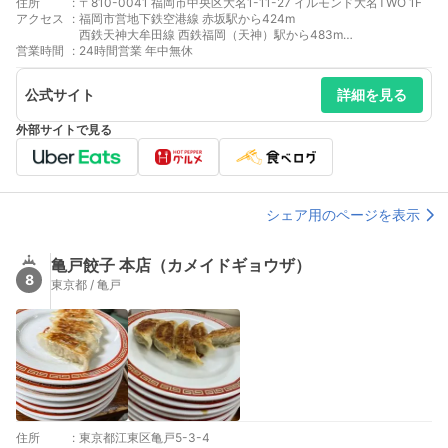
住所
:
〒810-0041 福岡市中央区大名1-11-27 イルモンド大名TWO 1F
アクセス
:
福岡市営地下鉄空港線 赤坂駅から424m
西鉄天神大牟田線 西鉄福岡（天神）駅から483m
営業時間
:
福岡市営地下鉄空港線 天神駅から598m
24時間営業 年中無休
福岡市営地下鉄七隈線 天神南駅から637m
福岡市営地下鉄七隈線 薬院大通駅から764m
公式サイト
詳細を見る
外部サイトで見る
シェア用のページを表示
亀戸餃子 本店（カメイドギョウザ）
8
東京都 / 亀戸
住所
:
東京都江東区亀戸5-3-4