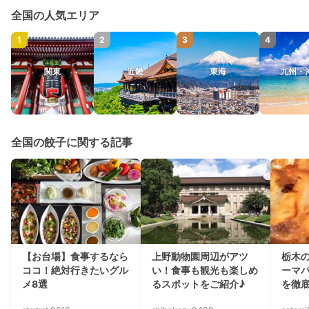
全国の人気エリア
1
2
3
4
関東
近畿
東海
九州・
全国の餃子に関する記事
【お台場】食事するなら
上野動物園周辺がアツ
栃木
ココ！絶対行きたいグル
い！食事も観光も楽しめ
ーマ
メ8選
るスポットをご紹介♪
を徹