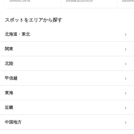
stmtmt.0616
shibakazu0409
satom
スポットをエリアから探す
›
北海道・東北
›
関東
›
北陸
›
甲信越
›
東海
›
近畿
›
中国地方