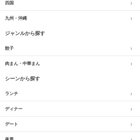
›
四国
›
九州・沖縄
ジャンルから探す
›
餃子
›
肉まん・中華まん
シーンから探す
›
ランチ
›
ディナー
›
デート
›
夜景