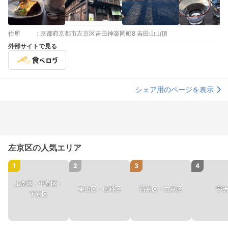
住所
:
京都府京都市左京区吉田神楽岡町8 吉田山山頂
外部サイトで見る
シェア用のページを表示
左京区の人気エリア
1
2
3
4
上京区・中京区・
東山区・山科区
西京区・右京区
宇治
下京区