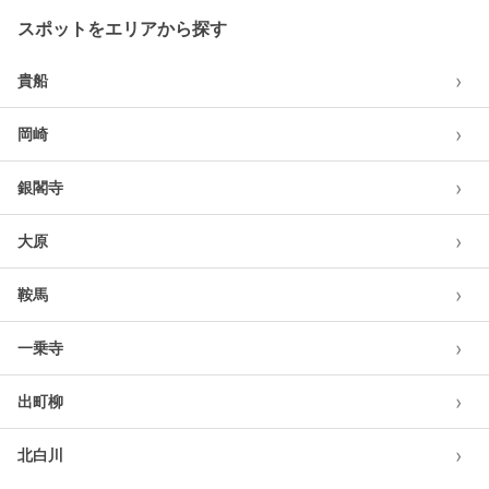
スポットをエリアから探す
›
貴船
›
岡崎
›
銀閣寺
›
大原
›
鞍馬
›
一乗寺
›
出町柳
›
北白川