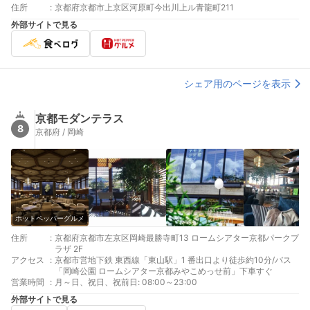
住所
:
京都府京都市上京区河原町今出川上ル青龍町211
外部サイトで見る
シェア用のページを表示
京都モダンテラス
8
京都府 / 岡崎
ホットペッパーグルメ
住所
:
京都府京都市左京区岡崎最勝寺町13 ロームシアター京都パークプ
ラザ 2F
アクセス
:
京都市営地下鉄 東西線「東山駅」1 番出口より徒歩約10分/バス
「岡崎公園 ロームシアター京都みやこめっせ前」下車すぐ
営業時間
:
月～日、祝日、祝前日: 08:00～23:00
外部サイトで見る