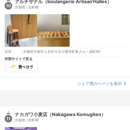
アルチザナル（boulangerie Artisan'Halles）
10
京都府 / 出町柳
住所
:
京都府京都市上京区今出川通寺町東入ル一真町89
外部サイトで見る
シェア用のページを表示
ナカガワ小麦店（Nakagawa Komugiten）
11
京都府 / 出町柳