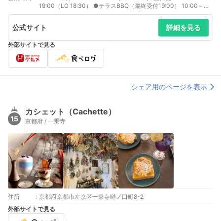
京阪本線 三条駅から898m
19:00（LO 18:30） ●テラスBBQ（最終受付19:00） 10:00～
京阪鴨東線 神宮丸太町駅から943m
21:30
公式サイト
詳細を見る
外部サイトで見る
シェア用のページを表示
カシェット（Cachette）
15
京都府 / 一乗寺
住所
:
京都府京都市左京区一乗寺樋ノ口町8-2
外部サイトで見る