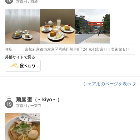
京都府 / 岡崎
住所
:
京都府京都市左京区岡崎円勝寺町124 京都市京セラ美術館 B1F
外部サイトで見る
シェア用のページを表示
麺屋 聖（～kiyo～）
19
京都府 / 一乗寺