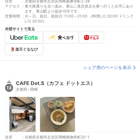
住所
:
京都府京都市左京区岡崎最勝寺町2-38
アクセス
:
東大路通りを北へ進み、東山二条交差点を東へ行くと左手にあり
ます。東山駅より徒歩15分です。
営業時間
:
火～日、祝日、祝前日: 11:00～21:00 （料理L.O. 20:00 ドリンク
L.O. 20:00）
外部サイトで見る
楽天ぐるなび
シェア用のページを表示
CAFE Dot.S（カフェ ドットエス）
13
京都府 / 岡崎
住所
:
京都府京都市左京区岡崎南御所町20-1