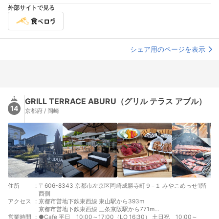
外部サイトで見る
シェア用のページを表示
GRILL TERRACE ABURU（グリル テラス アブル）
14
京都府 / 岡崎
住所
:
〒606-8343 京都市左京区岡崎成勝寺町９−１ みやこめっせ1階
西側
アクセス
:
京都市営地下鉄東西線 東山駅から393m
京都市営地下鉄東西線 三条京阪駅から771m
営業時間
:
京阪鴨東線 三条駅から898m
●Cafe 平日 10:00～17:00（LO 16:30） 土日祝 10:00～