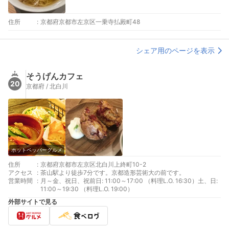
住所
:
京都府京都市左京区一乗寺払殿町48
シェア用のページを表示
そうげんカフェ
20
京都府 / 北白川
ホットペッパーグルメ
住所
:
京都府京都市左京区北白川上終町10-2
アクセス
:
茶山駅より徒歩7分です。京都造形芸術大の前です。
営業時間
:
月～金、祝日、祝前日: 11:00～17:00 （料理L.O. 16:30）土、日:
11:00～19:30 （料理L.O. 19:00）
外部サイトで見る