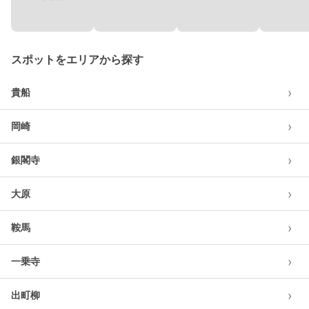
スポットをエリアから探す
›
貴船
›
岡崎
›
銀閣寺
›
大原
›
鞍馬
›
一乗寺
›
出町柳