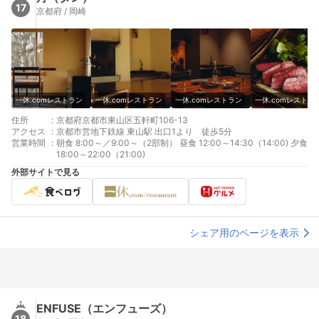
17
京都府 / 岡崎
一休.comレストラン
一休.comレストラン
一休.comレストラン
一休.comレストラ
住所
:
京都府京都市東山区五軒町106-13
アクセス
:
京都市営地下鉄線 東山駅 出口1より 徒歩5分
営業時間
:
朝食 8:00～／9:00～（2部制） 昼食 12:00～14:30（14:00) 夕食
18:00～22:00（21:00)
外部サイトで見る
シェア用のページを表示
ENFUSE（エンフューズ）
18