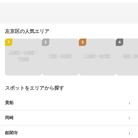
左京区の人気エリア
1
2
3
4
上京区・中京区・
南区・伏見区
東山区・山科区
北区（京
下京区
スポットをエリアから探す
›
貴船
›
岡崎
›
銀閣寺