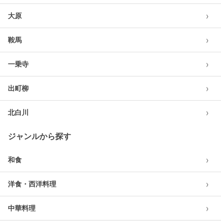
›
大原
›
鞍馬
›
一乗寺
›
出町柳
›
北白川
ジャンルから探す
›
和食
›
洋食・西洋料理
›
中華料理