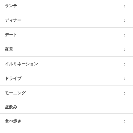
›
ランチ
›
ディナー
›
デート
›
夜景
›
イルミネーション
›
ドライブ
›
モーニング
昼飲み
›
食べ歩き