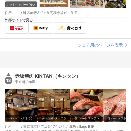
ホットペッパーグルメ
住所
:
港区赤坂3-21-8 高和赤坂ビルB1F
外部サイトで見る
シェア用のページを表示
赤坂焼肉 KINTAN（キンタン）
18
東京都 / 赤坂
一休.comレストラン
一休.comレストラン
一休.comレストラン
一休.comレストラ
住所
:
東京都港区赤坂3‐17‐1 いちご赤坂village B1F