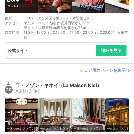
住所
:
〒107-0052 港区赤坂3-10-1 対翠館ビル 3F
アクセス
:
東京メトロ丸ノ内線 赤坂見附駅から73m
東京メトロ銀座線 赤坂見附駅から73m
営業時間
:
東京メトロ千代田線 赤坂駅から387m
11:30～16:00（L.O.15:00） 17:00～23:00（L.O.22:00） 日曜営
東京メトロ南北線 永田町駅から413m
業
東京メトロ半蔵門線 永田町駅から413m
公式サイト
詳細を見る
シェア用のページを表示
ラ・メゾン・キオイ（La Maison Kioi）
20
東京都 / 永田町
一休.comレストラン
一休.comレストラン
一休.comレストラン
一休.comレストラ