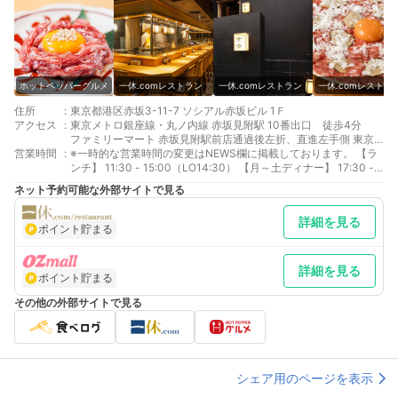
ホットペッパーグルメ
一休.comレストラン
一休.comレストラン
一休.comレストラ
住所
:
東京都港区赤坂3-11-7 ソシアル赤坂ビル 1Ｆ
アクセス
:
東京メトロ銀座線・丸ノ内線 赤坂見附駅 10番出口 徒歩4分
ファミリーマート 赤坂見附駅前店通過後左折、直進左手側 東京
営業時間
:
メトロ千代田線 赤坂駅 2番出口徒歩3分
※一時的な営業時間の変更はNEWS欄に掲載しております。 【ラ
ンチ】 11:30 - 15:00（LO14:30） 【月～土ディナー】 17:30 -
23:15（LO22:45） 【日祝ディナー】 17:30 -
ネット予約可能な外部サイトで見る
22:00（LO21:30）
詳細を見る
ポイント貯まる
詳細を見る
ポイント貯まる
その他の外部サイトで見る
シェア用のページを表示