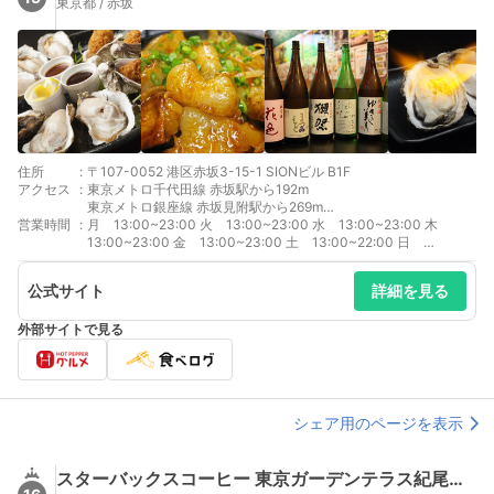
東京都 / 赤坂
住所
:
〒107-0052 港区赤坂3-15-1 SIONビル B1F
アクセス
:
東京メトロ千代田線 赤坂駅から192m
東京メトロ銀座線 赤坂見附駅から269m
営業時間
:
東京メトロ丸ノ内線 赤坂見附駅から269m
月 13:00~23:00 火 13:00~23:00 水 13:00~23:00 木
東京メトロ南北線 溜池山王駅から408m
13:00~23:00 金 13:00~23:00 土 13:00~22:00 日
13:00~23:00 月～金、祝前日: 13:00～23:00 （料理L.O. 22:00
ドリンクL.O. 22:30） 土、祝日: 13:00～22:00 （料理L.O. 21:00
公式サイト
詳細を見る
ドリンクL.O. 21:30） 日: 13:00～23:00 （料理L.O. 21:00 ドリン
クL.O. 21:30）
外部サイトで見る
シェア用のページを表示
スターバックスコーヒー 東京ガーデンテラス紀尾井町店（STARBUCKS COFFEE）