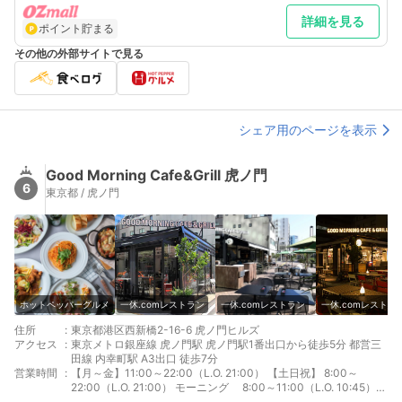
詳細を見る
ポイント貯まる
その他の外部サイトで見る
シェア用のページを表示
Good Morning Cafe&Grill 虎ノ門
6
東京都 / 虎ノ門
ホットペッパーグルメ
一休.comレストラン
一休.comレストラン
一休.comレストラ
住所
:
東京都港区西新橋2-16-6 虎ノ門ヒルズ
アクセス
:
東京メトロ銀座線 虎ノ門駅 虎ノ門駅1番出口から徒歩5分 都営三
田線 内幸町駅 A3出口 徒歩7分
営業時間
:
【月～金】11:00～22:00（L.O. 21:00） 【土日祝】 8:00～
22:00（L.O. 21:00） モーニング 8:00～11:00（L.O. 10:45）*
予約最終入店 10:30 ランチ 11:00～15:00（L.O. 15:00）*