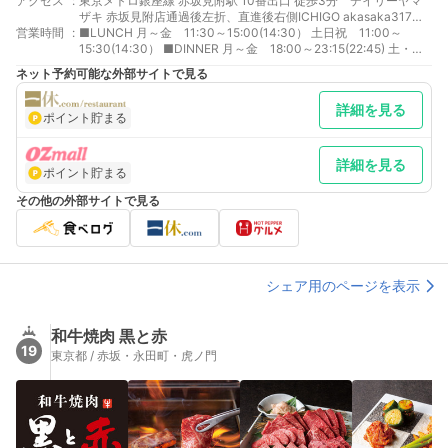
アクセス
:
東京メトロ銀座線 赤坂見附駅 10番出口 徒歩3分 デイリーヤマ
ザキ 赤坂見附店通過後左折、直進後右側ICHIGO akasaka317ビ
営業時間
:
ル B1F 東京メトロ丸ノ内線 赤坂見附駅 10番出口 徒歩3分 東京メ
■LUNCH 月～金 11:30～15:00(14:30） 土日祝 11:00～
トロ千代田線 赤坂駅 1番出口 徒歩5分
15:30(14:30） ■DINNER 月～金 18:00～23:15(22:45) 土・
祝 17:00～23:15(22:45) 日 17:00～22:00(21:30)
ネット予約可能な外部サイトで見る
詳細を見る
ポイント貯まる
詳細を見る
ポイント貯まる
その他の外部サイトで見る
シェア用のページを表示
和牛焼肉 黒と赤
19
東京都 / 赤坂・永田町・虎ノ門