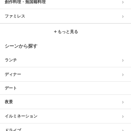
›
創作料理・無国籍料理
›
ファミレス
＋
もっと見る
シーンから探す
›
ランチ
›
ディナー
デート
›
夜景
›
イルミネーション
›
ドライブ