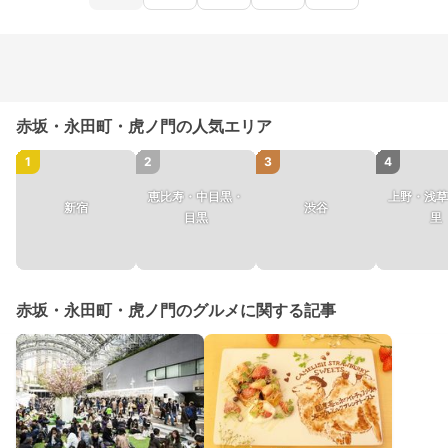
赤坂・永田町・虎ノ門の人気エリア
1
2
3
4
恵比寿・中目黒・
上野・浅草
新宿
渋谷
目黒
里
赤坂・永田町・虎ノ門のグルメに関する記事