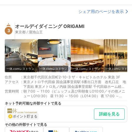
シェア用のページを表示
オールデイダイニング ORIGAMI
3
東京都 / 溜池山王
一休.comレストラン
一休.comレストラン
一休.comレストラン
一休.comレストラ
住所
:
東京都千代田区永田町2-10-3 ザ・キャピトルホテル 東急 3F
アクセス
:
東京メトロ千代田線 国会議事堂前駅 6番出口方面 改札口左 地
下直結 東京メトロ丸ノ内線 国会議事堂前駅 千代田線ホーム経由6
営業時間
:
番出口方面 改札口左 地下直結 東京メトロ南北線 溜池山王駅 6
朝 7:00 ～ 11:00（ビュッフェ及び和朝食 LO10:00／その他メニ
番出口方面 改札口左 地下直結
ュー LO10:30） 昼 11:30 ～ 15:00（LO14:30） 夜 17:00 ～
22:00（LO21:30）
ネット予約可能な外部サイトで見る
詳細を見る
ポイント貯まる
その他の外部サイトで見る