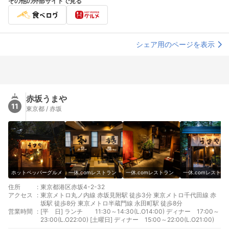
その他の外部サイトで見る
シェア用のページを表示
赤坂うまや
11
東京都 / 赤坂
ホットペッパーグルメ
一休.comレストラン
一休.comレストラン
一休.comレストラ
住所
:
東京都港区赤坂4-2-32
アクセス
:
東京メトロ丸ノ内線 赤坂見附駅 徒歩3分 東京メトロ千代田線 赤
坂駅 徒歩8分 東京メトロ半蔵門線 永田町駅 徒歩8分
営業時間
:
[平 日] ランチ 11:30～14:30(L.O14:00) ディナー 17:00～
23:00(L.O22:00) [土曜日] ディナー 15:00～22:00(L.O21:00)