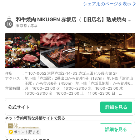
シェア用のページを表示
和牛焼肉 NIKUGEN 赤坂店（【旧店名】熟成焼肉 肉源）
10
東京都 / 赤坂
住所
:
〒107-0052 港区赤坂2-14-33 赤坂三田ビル藤会館 2F
アクセス
:
地下鉄「赤坂駅」2番出口から徒歩1分（137m） 地下鉄「溜池山
王駅」から徒歩6分（450m） 地下鉄「赤坂見附駅」から徒歩6分
営業時間
:
（550m）
月 16:00~23:00 火 16:00~23:00 水 16:00~23:00 木
16:00~23:00 金 16:00~23:00 土 11:00~23:00 日
11:00~23:00 フードL.O.は22:00、ドリンクL.O.は22:30
公式サイト
詳細を見る
ネット予約可能な外部サイトで見る
詳細を見る
ポイント貯まる