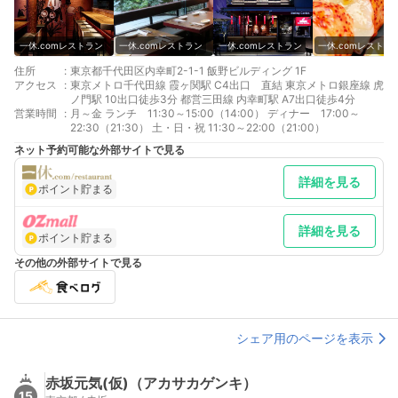
一休.comレストラン
一休.comレストラン
一休.comレストラン
一休.comレストラ
住所
:
東京都千代田区内幸町2-1-1 飯野ビルディング 1F
アクセス
:
東京メトロ千代田線 霞ヶ関駅 C4出口 直結 東京メトロ銀座線 虎
ノ門駅 10出口徒歩3分 都営三田線 内幸町駅 A7出口徒歩4分
営業時間
:
月～金 ランチ 11:30～15:00（14:00） ディナー 17:00～
22:30（21:30） 土・日・祝 11:30～22:00（21:00）
ネット予約可能な外部サイトで見る
詳細を見る
ポイント貯まる
詳細を見る
ポイント貯まる
その他の外部サイトで見る
シェア用のページを表示
赤坂元気(仮)（アカサカゲンキ）
15