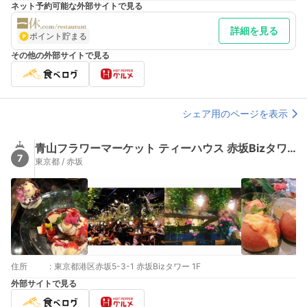
ネット予約可能な外部サイトで見る
予約入店最終 14:30 カフェ 15:00～17:00 ディナー
17:00～22:00（L.O. 21:00）*予約最終入店 20:30
詳細を見る
ポイント貯まる
その他の外部サイトで見る
シェア用のページを表示
青山フラワーマーケット ティーハウス 赤坂Bizタワー店（Aoyama Flower Market TEA HOUSE）
7
東京都 / 赤坂
住所
:
東京都港区赤坂5-3-1 赤坂Bizタワー 1F
外部サイトで見る