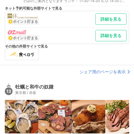
トロ日比谷線 神谷町駅 3番出口 徒歩 約6分
のみのご案内となります ランチ： 11:30-14:30 (L.O. 14:30 /
Close 15:00) ディナー： 18:00-21:30 (L.O. 21:30 / Close 22:00)
ネット予約可能な外部サイトで見る
アフタヌーンティー： 13:00-15:00・15:30-17:30 ※L.O. 30分前
※お席は2部制にてご案内いたします。 ラウンジ：10:30-22:00
詳細を見る
(L.O.22:00 / Close 22:30)
ポイント貯まる
詳細を見る
ポイント貯まる
その他の外部サイトで見る
シェア用のページを表示
牡蠣と和牛の奴隷
13
東京都 / 赤坂