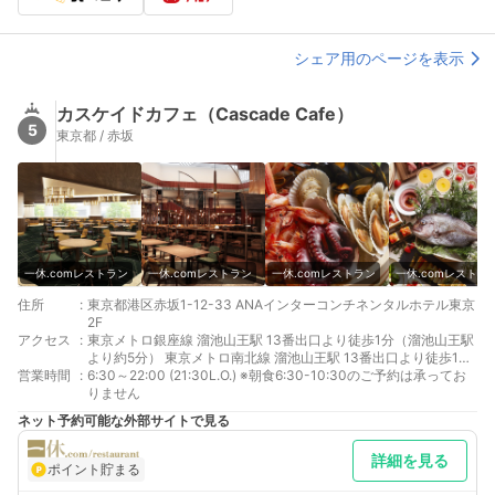
シェア用のページを表示
カスケイドカフェ（Cascade Cafe）
5
東京都 / 赤坂
一休.comレストラン
一休.comレストラン
一休.comレストラン
一休.comレストラ
住所
:
東京都港区赤坂1-12-33 ANAインターコンチネンタルホテル東京
2F
アクセス
:
東京メトロ銀座線 溜池山王駅 13番出口より徒歩1分（溜池山王駅
より約5分） 東京メトロ南北線 溜池山王駅 13番出口より徒歩1分
営業時間
:
（溜池山王駅より約7分） 東京メトロ南北線 六本木一丁目駅 3番
6:30～22:00 (21:30L.O.) ※朝食6:30-10:30のご予約は承ってお
出口より徒歩2分（六本木一丁目駅より約5分）
りません
ネット予約可能な外部サイトで見る
詳細を見る
ポイント貯まる