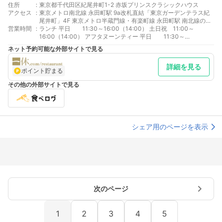
住所
:
東京都千代田区紀尾井町1-2 赤坂プリンスクラシックハウス
アクセス
:
東京メトロ南北線 永田町駅 9a改札直結「東京ガーデンテラス紀
尾井町」4F 東京メトロ半蔵門線・有楽町線 永田町駅 南北線のホ
営業時間
:
ームを経由して、9a改札へお越しください。 東京メトロ銀座線・
ランチ 平日 11:30～16:00（14:00） 土日祝 11:00～
丸ノ内線 赤坂見附駅 D出口 徒歩5分
16:00（14:00） アフタヌーンティー 平日 11:30～
17:30（15:30） 土日祝 11:00～20:00（18:00） ディナー 月～
ネット予約可能な外部サイトで見る
木 17:30～21:30（19:30） 金 17:30～22:00（19:30）
土日祝 17:30～22:30（20:30） ■BAR Napoleon ・水～木
詳細を見る
19:00～22:30（22:00 Drink L.O.） ・金～土 19:00～
ポイント貯まる
23:00（22:30 Drink L.O.） ※一部のお食事は21:00L.O.でござい
ます。
その他の外部サイトで見る
シェア用のページを表示
次のページ
1
2
3
4
5