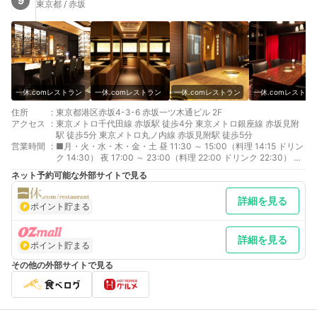
9
東京都 / 赤坂
一休.comレストラン
一休.comレストラン
一休.comレストラン
一休.comレストラ
住所
:
東京都港区赤坂4-3-6 赤坂一ツ木通ビル 2F
アクセス
:
東京メトロ千代田線 赤坂駅 徒歩4分 東京メトロ銀座線 赤坂見附
駅 徒歩5分 東京メトロ丸ノ内線 赤坂見附駅 徒歩5分
営業時間
:
■月・火・水・木・金・土 昼 11:30 ～ 15:00（料理 14:15 ドリン
ク 14:30） 夜 17:00 ～ 23:00（料理 22:00 ドリンク 22:30） ■
日・祝日 昼 11:30 ～ 15:00（料理 14:15 ドリンク 14:30） 夜
ネット予約可能な外部サイトで見る
17:00 ～ 22:00（料理 21:00 ドリンク 21:30） ■ 営業時間 連休
の場合は、連休最終日のみ日・祝日の対象となります。 ※ランチ
詳細を見る
タイムの最終入店は14：15とさせて頂きます。
ポイント貯まる
詳細を見る
ポイント貯まる
その他の外部サイトで見る