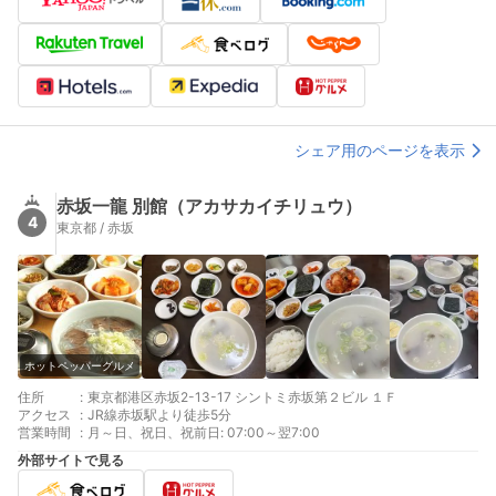
シェア用のページを表示
赤坂一龍 別館（アカサカイチリュウ）
4
東京都 / 赤坂
ホットペッパーグルメ
住所
:
東京都港区赤坂2-13-17 シントミ赤坂第２ビル １Ｆ
アクセス
:
JR線赤坂駅より徒歩5分
営業時間
:
月～日、祝日、祝前日: 07:00～翌7:00
外部サイトで見る