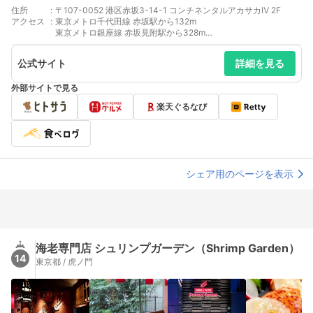
住所
:
〒107-0052 港区赤坂3-14-1 コンチネンタルアカサカⅣ 2F
アクセス
:
東京メトロ千代田線 赤坂駅から132m
東京メトロ銀座線 赤坂見附駅から328m
東京メトロ丸ノ内線 赤坂見附駅から328m
東京メトロ銀座線 溜池山王駅から374m
公式サイト
詳細を見る
東京メトロ南北線 溜池山王駅から374m
東京メトロ有楽町線 永田町駅から584m
外部サイトで見る
東京メトロ半蔵門線 永田町駅から584m
東京メトロ南北線 永田町駅から584m
楽天ぐるなび
東京メトロ丸ノ内線 国会議事堂前駅から713m
東京メトロ千代田線 国会議事堂前駅から713m
東京メトロ南北線 六本木一丁目駅から956m
東京メトロ有楽町線 麹町駅から1104m
東京メトロ銀座線 青山一丁目駅から1198m
東京メトロ半蔵門線 青山一丁目駅から1198m
シェア用のページを表示
東京メトロ銀座線 虎ノ門駅から1208m
都営大江戸線 青山一丁目駅から1214m
東京メトロ丸ノ内線 霞ケ関駅から1227m
東京メトロ日比谷線 霞ケ関駅から1227m
東京メトロ千代田線 霞ケ関駅から1227m
都営大江戸線 六本木駅から1244m
海老専門店 シュリンプガーデン（Shrimp Garden）
14
東京都 / 虎ノ門