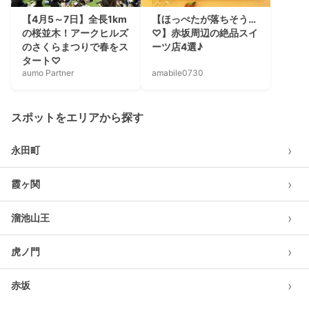
【4月5～7日】全長1km
【ほっぺたが落ちそう…
の桜並木！アークヒルズ
♡】赤坂周辺の絶品スイ
のさくらまつりで春をス
ーツ店4選♪
タート♡
aumo Partner
amabile0730
スポットをエリアから探す
›
永田町
›
霞ヶ関
›
溜池山王
›
虎ノ門
›
赤坂