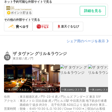
ネット予約可能な外部サイトで見る
詳細を見る
ポイント貯まる
その他の外部サイトで見る
楽天ぐるなび
シェア用のページを表示
ザ タヴァン グリル＆ラウンジ
12
東京都 / 虎ノ門
一休.comレストラン
一休.comレストラン
一休.comレストラン
一休.comレストラ
住所
:
東京都港区虎ノ門1-23-4 虎ノ門ヒルズ アンダーズ 東京 51F
アクセス
:
東京メトロ 日比谷線 虎ノ門ヒルズ駅 中目黒方面 地下鉄歩行者通
路経由で 徒歩 約3分 、北千住方面 A2出口より 徒歩 約4分 東京メ
営業時間
:
トロ銀座線 虎ノ門駅 地下鉄歩行者通路経由で 徒歩 約5分 東京メ
朝食： 6:45-10:30 (L.O. 10:30 / Close 11:00) ※ご宿泊のお客様