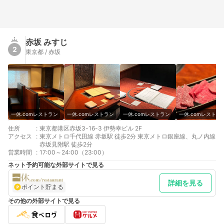
赤坂 みすじ
2
東京都 / 赤坂
一休.comレストラン
一休.comレストラン
一休.comレストラン
一休.comレストラ
住所
:
東京都港区赤坂3-16-3 伊勢幸ビル 2F
アクセス
:
東京メトロ千代田線 赤坂駅 徒歩2分 東京メトロ銀座線、丸ノ内線
赤坂見附駅 徒歩2分
営業時間
:
17:00～24:00（23:00）
ネット予約可能な外部サイトで見る
詳細を見る
ポイント貯まる
その他の外部サイトで見る