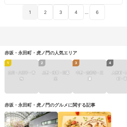
1
2
3
4
…
6
赤坂・永田町・虎ノ門の人気エリア
1
2
3
4
立川・八王子・青
上野・浅草・日暮
中野・吉祥寺・三
人形町・
梅
里
鷹
町・葛
赤坂・永田町・虎ノ門のグルメに関する記事