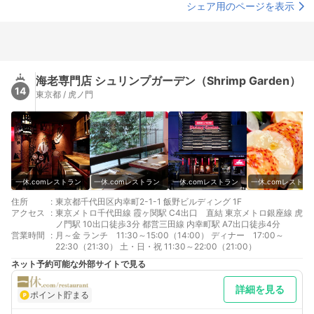
シェア用のページを表示
海老専門店 シュリンプガーデン（Shrimp Garden）
14
東京都 / 虎ノ門
一休.comレストラン
一休.comレストラン
一休.comレストラン
一休.comレストラ
住所
:
東京都千代田区内幸町2-1-1 飯野ビルディング 1F
アクセス
:
東京メトロ千代田線 霞ヶ関駅 C4出口 直結 東京メトロ銀座線 虎
ノ門駅 10出口徒歩3分 都営三田線 内幸町駅 A7出口徒歩4分
営業時間
:
月～金 ランチ 11:30～15:00（14:00） ディナー 17:00～
22:30（21:30） 土・日・祝 11:30～22:00（21:00）
ネット予約可能な外部サイトで見る
詳細を見る
ポイント貯まる