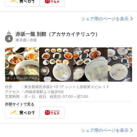
シェア用のページを表示
赤坂一龍 別館（アカサカイチリュウ）
4
東京都 / 赤坂
ホットペッパーグルメ
住所
:
東京都港区赤坂2-13-17 シントミ赤坂第２ビル １Ｆ
アクセス
:
JR線赤坂駅より徒歩5分
営業時間
:
月～日、祝日、祝前日: 07:00～翌7:00
外部サイトで見る
シェア用のページを表示