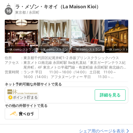
ラ・メゾン・キオイ（La Maison Kioi）
16
東京都 / 永田町
一休.comレストラン
一休.comレストラン
一休.comレストラン
一休.comレストラ
住所
:
東京都千代田区紀尾井町1-2 赤坂プリンスクラシックハウス
アクセス
:
東京メトロ南北線 永田町駅 9a改札直結「東京ガーデンテラス紀
尾井町」4F 東京メトロ半蔵門線・有楽町線 永田町駅 南北線のホ
営業時間
:
ームを経由して、9a改札へお越しください。 東京メトロ銀座線・
ランチ 平日 11:30～16:00（14:00） 土日祝 11:00～
丸ノ内線 赤坂見附駅 D出口 徒歩5分
16:00（14:00） アフタヌーンティー 平日 11:30～
17:30（15:30） 土日祝 11:00～20:00（18:00） ディナー 月～
ネット予約可能な外部サイトで見る
木 17:30～21:30（19:30） 金 17:30～22:00（19:30）
土日祝 17:30～22:30（20:30） ■BAR Napoleon ・水～木
詳細を見る
19:00～22:30（22:00 Drink L.O.） ・金～土 19:00～
ポイント貯まる
23:00（22:30 Drink L.O.） ※一部のお食事は21:00L.O.でござい
ます。
その他の外部サイトで見る
シェア用のページを表示