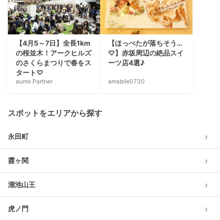
【4月5～7日】全長1km
【ほっぺたが落ちそう…
の桜並木！アークヒルズ
♡】赤坂周辺の絶品スイ
のさくらまつりで春をス
ーツ店4選♪
タート♡
aumo Partner
amabile0730
スポットをエリアから探す
›
永田町
›
霞ヶ関
›
溜池山王
›
虎ノ門