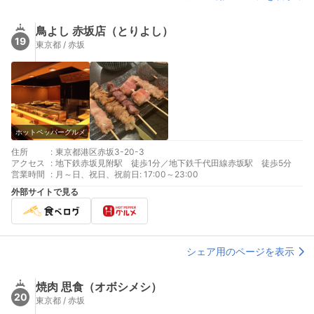
鳥よし 赤坂店（とりよし）
19
東京都 / 赤坂
ホットペッパーグルメ
住所
:
東京都港区赤坂3-20-3
アクセス
:
地下鉄赤坂見附駅 徒歩1分／地下鉄千代田線赤坂駅 徒歩5分
営業時間
:
月～日、祝日、祝前日: 17:00～23:00
外部サイトで見る
シェア用のページを表示
焼肉 思食（オボシメシ）
20
東京都 / 赤坂