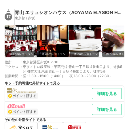
青山 エリュシオンハウス（AOYAMA ELYSION HOUSE）
17
東京都 / 赤坂
一休.comレストラン
一休.comレストラン
一休.comレストラン
一休.comレストラ
住所
:
東京都港区赤坂8-2-10
アクセス
:
東京メトロ銀座線・半蔵門線 青山一丁目駅 4番出口より、徒歩5
分 都営大江戸線 青山一丁目駅 4番出口より、徒歩5分
営業時間
:
昼 11:30～15:00（14:00） 夜 18:00～23:00（22:30）
ネット予約可能な外部サイトで見る
詳細を見る
ポイント貯まる
詳細を見る
ポイント貯まる
その他の外部サイトで見る