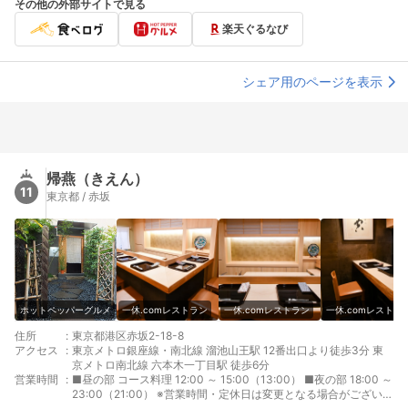
その他の外部サイトで見る
楽天ぐるなび
シェア用のページを表示
帰燕（きえん）
11
東京都 / 赤坂
ホットペッパーグルメ
一休.comレストラン
一休.comレストラン
一休.comレストラ
住所
:
東京都港区赤坂2-18-8
アクセス
:
東京メトロ銀座線・南北線 溜池山王駅 12番出口より徒歩3分 東
京メトロ南北線 六本木一丁目駅 徒歩6分
営業時間
:
■昼の部 コース料理 12:00 ～ 15:00（13:00） ■夜の部 18:00 ～
23:00（21:00） ※営業時間・定休日は変更となる場合がございま