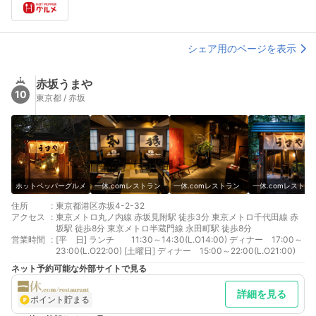
シェア用のページを表示
赤坂うまや
10
東京都 / 赤坂
ホットペッパーグルメ
一休.comレストラン
一休.comレストラン
一休.comレストラ
住所
:
東京都港区赤坂4-2-32
アクセス
:
東京メトロ丸ノ内線 赤坂見附駅 徒歩3分 東京メトロ千代田線 赤
坂駅 徒歩8分 東京メトロ半蔵門線 永田町駅 徒歩8分
営業時間
:
[平 日] ランチ 11:30～14:30(L.O14:00) ディナー 17:00～
23:00(L.O22:00) [土曜日] ディナー 15:00～22:00(L.O21:00)
ネット予約可能な外部サイトで見る
詳細を見る
ポイント貯まる