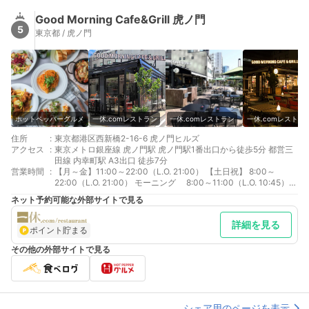
Good Morning Cafe&Grill 虎ノ門
5
東京都 / 虎ノ門
ホットペッパーグルメ
一休.comレストラン
一休.comレストラン
一休.comレストラ
住所
:
東京都港区西新橋2-16-6 虎ノ門ヒルズ
アクセス
:
東京メトロ銀座線 虎ノ門駅 虎ノ門駅1番出口から徒歩5分 都営三
田線 内幸町駅 A3出口 徒歩7分
営業時間
:
【月～金】11:00～22:00（L.O. 21:00） 【土日祝】 8:00～
22:00（L.O. 21:00） モーニング 8:00～11:00（L.O. 10:45）*
予約最終入店 10:30 ランチ 11:00～15:00（L.O. 15:00）*
ネット予約可能な外部サイトで見る
予約入店最終 14:30 カフェ 15:00～17:00 ディナー
17:00～22:00（L.O. 21:00）*予約最終入店 20:30
詳細を見る
ポイント貯まる
その他の外部サイトで見る
シェア用のページを表示