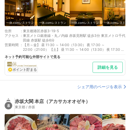
一休.comレストラン
一休.comレストラン
一休.comレストラン
一休.comレストラ
住所
:
東京都港区赤坂3-19-5
アクセス
:
東京メトロ銀座線・丸ノ内線 赤坂見附駅 徒歩3分 東京メトロ千代
田線 赤坂駅 徒歩6分
営業時間
:
【月～金】 昼 11:30 ～ 14:00（13:30） 夜 17:30 ～
22:00（21:00） 【土】 昼 11:30 ～ 14:00（13:30） 夜 17:30 ～
21:00（20:00）
ネット予約可能な外部サイトで見る
詳細を見る
ポイント貯まる
シェア用のページを表示
赤坂大関 本店（アカサカオオゼキ）
8
東京都 / 赤坂