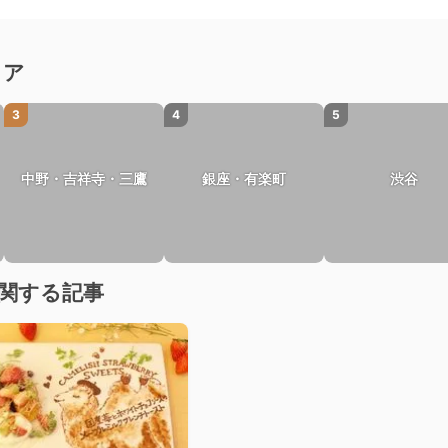
リア
3
4
5
中野・吉祥寺・三鷹
銀座・有楽町
渋谷
関する記事