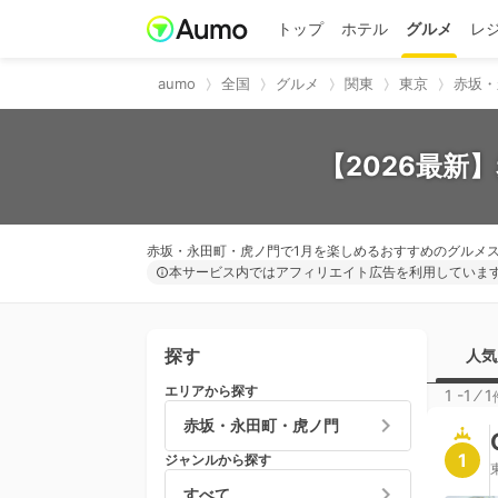
トップ
ホテル
グルメ
レ
aumo
全国
グルメ
関東
東京
赤坂・
【2026最新
赤坂・永田町・虎ノ門で1月を楽しめるおすすめのグルメ
本サービス内ではアフィリエイト広告を利用していま
探す
人気
エリアから探す
1 -1
⁄
1
赤坂・永田町・虎ノ門
1
ジャンルから探す
すべて