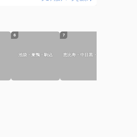
6
7
8
自由が丘・
池袋・巣鴨・駒込
恵比寿・中目黒・目黒
二子