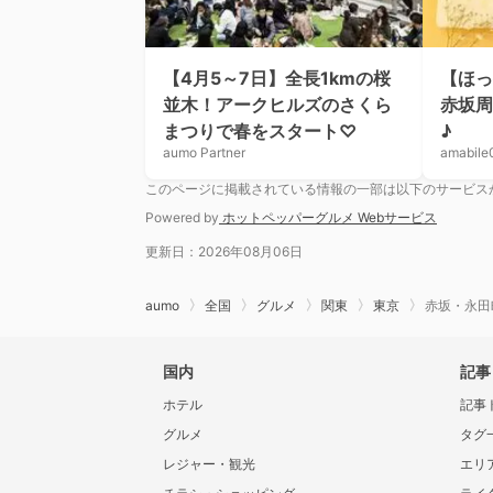
【4月5～7日】全長1kmの桜
【ほっ
並木！アークヒルズのさくら
赤坂周
まつりで春をスタート♡
♪
aumo Partner
amabile
このページに掲載されている情報の一部は以下のサービス
Powered by
ホットペッパーグルメ Webサービス
更新日：2026年08月06日
aumo
全国
グルメ
関東
東京
赤坂・永田
国内
記事
ホテル
記事
グルメ
タグ
レジャー・観光
エリ