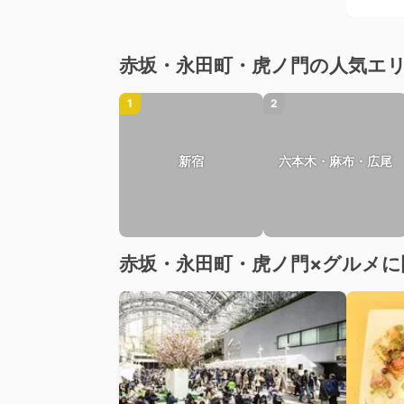
赤坂・永田町・虎ノ門の人気エ
1
2
新宿
六本木・麻布・広尾
赤坂・永田町・虎ノ門×グルメに