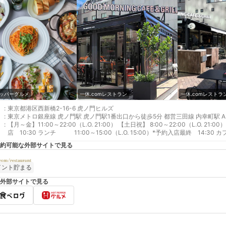
ッパーグルメ
一休.comレストラン
一休.comレストラ
:
東京都港区西新橋2-16-6 虎ノ門ヒルズ
:
東京メトロ銀座線 虎ノ門駅 虎ノ門駅1番出口から徒歩5分 都営三田線 内幸町駅 A
:
【月～金】11:00～22:00（L.O. 21:00） 【土日祝】 8:00～22:00（L.O. 21:00） モーニング 8:00～11:00（L.O. 10:45）*予約最終
店 10:30 ランチ 11:00～15:00（L.O. 15:00）*予約入店最終 14:30
22:00（L.O. 21:00）*予約最終入店 20:30
約可能な外部サイトで見る
イント貯まる
外部サイトで見る