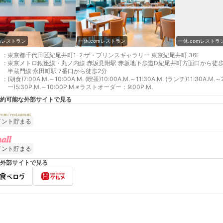
omレストラン
一休.comレストラン
一休.comレストラ
:
東京都千代田区紀尾井町1-2 ザ・プリンスギャラリー 東京紀尾井町 36F
:
東京メトロ銀座線・丸ノ内線 赤坂見附駅 赤坂地下歩道D紀尾井町方面口から徒歩1分
半蔵門線 永田町駅 7番口から徒歩2分
:
(朝食)7:00A.M.～10:00A.M. (喫茶)10:00A.M.～11:30A.M. (ランチ)11:30A.M.～
ー)5:30P.M.～10:00P.M.※ラストオーダー：9:00P.M.
約可能な外部サイトで見る
イント貯まる
イント貯まる
外部サイトで見る