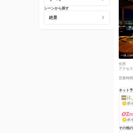
シーンから探す
絶景
一休.c
住所
アクセス
営業時間
ネット予
ポ
ポ
その他の