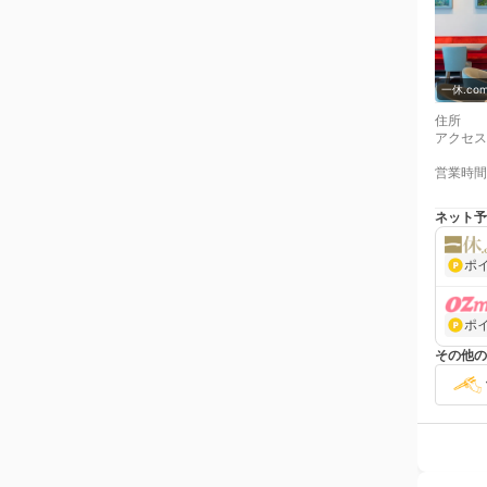
一休.c
住所
アクセス
営業時間
ネット予
ポ
ポ
その他の