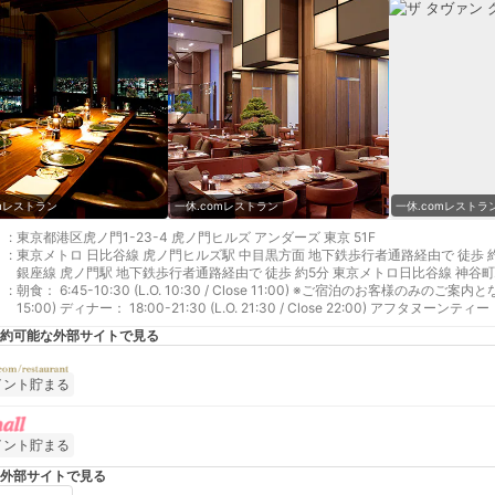
omレストラン
一休.comレストラン
一休.comレストラ
:
東京都港区虎ノ門1-23-4 虎ノ門ヒルズ アンダーズ 東京 51F
:
東京メトロ 日比谷線 虎ノ門ヒルズ駅 中目黒方面 地下鉄歩行者通路経由で 徒歩 約
銀座線 虎ノ門駅 地下鉄歩行者通路経由で 徒歩 約5分 東京メトロ日比谷線 神谷町
:
朝食： 6:45-10:30 (L.O. 10:30 / Close 11:00) ※ご宿泊のお客様のみのご案内となります ランチ： 11:30-14:30 (L.O. 14:
15:00) ディナー： 18:00-21:30 (L.O. 21:30 / Close 22:00) アフタヌーンティー： 13:00-15:00・15:30-17:30 ※L.O. 30分前 ※お席は2
部制にてご案内いたします。 ラウンジ：10:30-22:00 (L.O.22:00 / Close 22:30
約可能な外部サイトで見る
イント貯まる
イント貯まる
外部サイトで見る