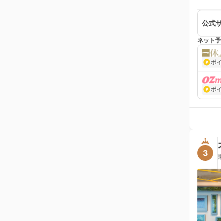
公式
ネット予
ポ
ポ
3