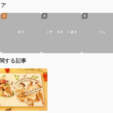
リア
3
4
5
新宿
上野・浅草・日暮里
渋谷
関する記事