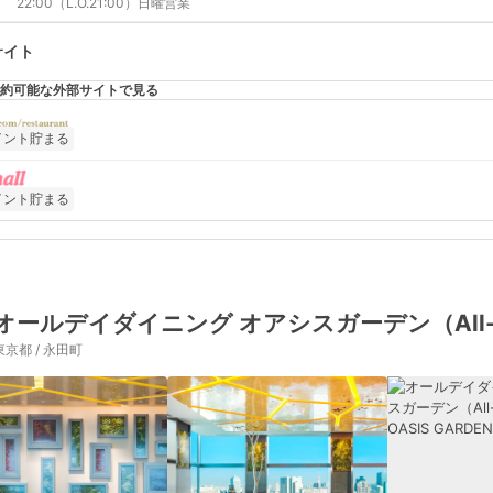
東京メトロ南北線 四ツ谷駅から816m
22:00（L.O.21:00）日曜営業
サイト
約可能な外部サイトで見る
イント貯まる
イント貯まる
オールデイダイニング オアシスガーデン（All-Day D
東京都 / 永田町