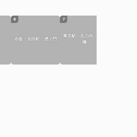
6
7
8
東京駅・丸の内・日本
赤坂・永田町・虎ノ門
六本木・麻
橋