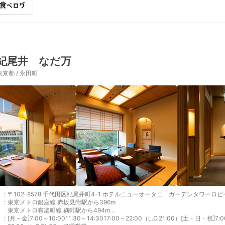
紀尾井 なだ万
東京都 / 永田町
:
〒102-8578 千代田区紀尾井町4-1 ホテルニューオータニ ガーデンタワーロビ
:
東京メトロ銀座線 赤坂見附駅から396m
東京メトロ有楽町線 麹町駅から494m
:
東京メトロ半蔵門線 永田町駅から505m
[月～金]7:00～10:0011:30～14:3017:00～22:00（L.O.21:00）[土・日・祝]7:00