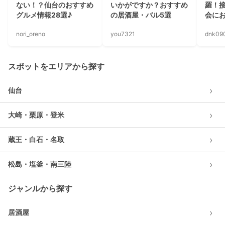
ない！？仙台のおすすめ
いかがですか？おすすめ
羅！
グルメ情報28選♪
の居酒屋・バル5選
会に
nori_oreno
you7321
dnk09
スポットをエリアから探す
›
仙台
›
大崎・栗原・登米
›
蔵王・白石・名取
›
松島・塩釜・南三陸
ジャンルから探す
›
居酒屋