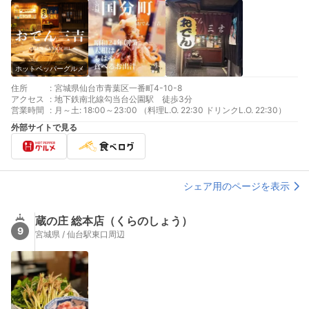
ホットペッパーグルメ
住所
:
宮城県仙台市青葉区一番町4-10-8
アクセス
:
地下鉄南北線勾当台公園駅 徒歩3分
営業時間
:
月～土: 18:00～23:00 （料理L.O. 22:30 ドリンクL.O. 22:30）
外部サイトで見る
シェア用のページを表示
蔵の庄 総本店（くらのしょう）
9
宮城県 / 仙台駅東口周辺