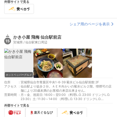
外部サイトで見る
シェア用のページを表示
かき小屋 飛梅 仙台駅前店
15
宮城県 / 仙台駅東口周辺
ホットペッパーグルメ
住所
:
宮城県仙台市青葉区中央1-6-39 菊水ビル仙台駅前館 2F
アクセス
:
仙台駅より徒歩２分。ＡＥＲ向かいの菊水ビル２階。喫煙可の店
舗により20歳未満のお客様の来店出来ません。
営業時間
:
月～金、祝前日: 16:00～翌0:00 （料理L.O. 23:00 ドリンクL.O.
23:30）土: 11:30～14:00 （料理L.O. 13:30 ドリンクL.O.
13:30）16:00～翌0:00 （料理L.O. 23:00 ドリンクL.O. 23:30）
外部サイトで見る
日、祝日: 11:30～14:00 （料理L.O. 13:30 ドリンクL.O. 13:30）
16:00～23:00 （料理L.O. 22:00 ドリンクL.O. 22:30）
楽天ぐるなび