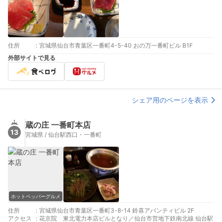
住所
:
宮城県仙台市青葉区一番町4-5-40 おの万一番町ビル B1F
外部サイトで見る
シェア用のページを表示
蔵の庄 一番町本店
13
宮城県 / 仙台駅西口・一番町
ホットペッパーグルメ
住所
:
宮城県仙台市青葉区一番町3-8-14 鈴喜アバンティビル 2F
アクセス
:
花京院 東北電力本店ビルとなり／仙台市営地下鉄南北線 仙台駅