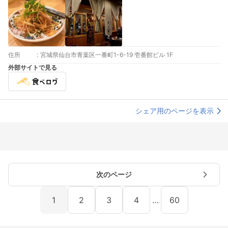
住所
:
宮城県仙台市青葉区一番町1-6-19 壱番館ビル 1F
外部サイトで見る
シェア用のページを表示
次のページ
1
2
3
4
…
60