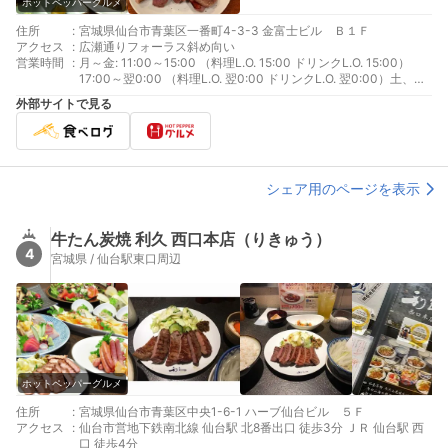
ホットペッパーグルメ
住所
:
宮城県仙台市青葉区一番町4-3-3 金富士ビル Ｂ１Ｆ
アクセス
:
広瀬通りフォーラス斜め向い
営業時間
:
月～金: 11:00～15:00 （料理L.O. 15:00 ドリンクL.O. 15:00）
17:00～翌0:00 （料理L.O. 翌0:00 ドリンクL.O. 翌0:00）土、祝
日: 11:00～翌0:00 （料理L.O. 翌0:00 ドリンクL.O. 翌0:00）日:
外部サイトで見る
11:00～22:00 （料理L.O. 22:00 ドリンクL.O. 22:00）祝前日:
11:00～翌0:00
シェア用のページを表示
牛たん炭焼 利久 西口本店（りきゅう）
4
宮城県 / 仙台駅東口周辺
ホットペッパーグルメ
住所
:
宮城県仙台市青葉区中央1-6-1 ハーブ仙台ビル ５Ｆ
アクセス
:
仙台市営地下鉄南北線 仙台駅 北8番出口 徒歩3分 ＪＲ 仙台駅 西
口 徒歩4分