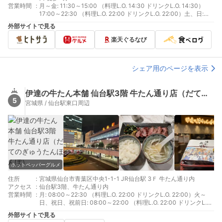
営業時間
:
月～金: 11:30～15:00 （料理L.O. 14:30 ドリンクL.O. 14:30）
17:00～22:30 （料理L.O. 22:00 ドリンクL.O. 22:00）土、日:
11:30～14:30 （料理L.O. 14:30 ドリンクL.O. 14:30）15:00～
外部サイトで見る
22:30 （料理L.O. 22:00 ドリンクL.O. 22:00）祝日: 11:00～
14:30 （料理L.O. 14:30 ドリンクL.O. 14:30）15:00～22:30 （料
楽天ぐるなび
理L.O. 22:00 ドリンクL.O. 22:00）
シェア用のページを表示
伊達の牛たん本舗 仙台駅3階 牛たん通り店（だてのぎゅうたんほんぽ）
5
宮城県 / 仙台駅東口周辺
ホットペッパーグルメ
住所
:
宮城県仙台市青葉区中央1-1-1 JR仙台駅 3Ｆ 牛たん通り内
アクセス
:
仙台駅3階、牛たん通り内
営業時間
:
月: 08:00～22:30 （料理L.O. 22:00 ドリンクL.O. 22:00）火～
日、祝日、祝前日: 08:00～22:00 （料理L.O. 22:00 ドリンクL.O.
22:00）
外部サイトで見る