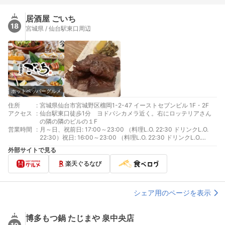
居酒屋 ごいち
18
宮城県 / 仙台駅東口周辺
ホットペッパーグルメ
住所
:
宮城県仙台市宮城野区榴岡1-2-47 イーストセブンビル 1F・2F
アクセス
:
仙台駅東口徒歩1分 ヨドバシカメラ近く。右にロッテリアさん
の隣の隣のビルの１F
営業時間
:
月～日、祝前日: 17:00～23:00 （料理L.O. 22:30 ドリンクL.O.
22:30）祝日: 16:00～23:00 （料理L.O. 22:30 ドリンクL.O.
22:30）
外部サイトで見る
楽天ぐるなび
シェア用のページを表示
博多もつ鍋 たじまや 泉中央店