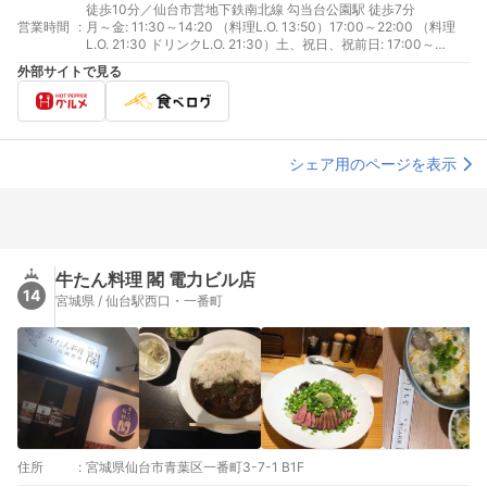
徒歩10分／仙台市営地下鉄南北線 勾当台公園駅 徒歩7分
営業時間
:
月～金: 11:30～14:20 （料理L.O. 13:50）17:00～22:00 （料理
L.O. 21:30 ドリンクL.O. 21:30）土、祝日、祝前日: 17:00～
22:00 （料理L.O. 21:30 ドリンクL.O. 21:30）
外部サイトで見る
シェア用のページを表示
牛たん料理 閣 電力ビル店
14
宮城県 / 仙台駅西口・一番町
住所
:
宮城県仙台市青葉区一番町3-7-1 B1F