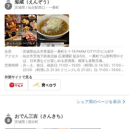
焔蔵（えんぞう）
7
宮城県 / 仙台駅西口・一番町
ホットペッパーグルメ
住所
:
宮城県仙台市青葉区一番町3-1-16 PARM CITY131ビルB1F
アクセス
:
仙台市営地下鉄南北線 広瀬通駅 徒歩5分。一番町で山形料理やそ
ば、日本酒などが楽しめる居酒屋。個室も多数完備。
営業時間
:
月～土、祝日、祝前日: 11:00～15:00 （料理L.O. 14:30）17:00～
22:00 （料理L.O. 21:30 ドリンクL.O. 21:30）日: 11:00～15:00
（料理L.O. 14:30）17:00～20:00 （料理L.O. 19:30 ドリンクL.O.
外部サイトで見る
19:30）
シェア用のページを表示
おでん三吉（さんきち）
8
宮城県 / 国分町