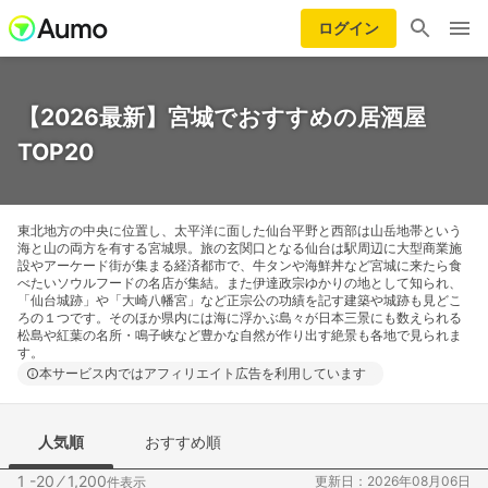
ログイン
【2026最新】宮城でおすすめの居酒屋
TOP20
東北地方の中央に位置し、太平洋に面した仙台平野と西部は山岳地帯という
海と山の両方を有する宮城県。旅の玄関口となる仙台は駅周辺に大型商業施
設やアーケード街が集まる経済都市で、牛タンや海鮮丼など宮城に来たら食
べたいソウルフードの名店が集結。また伊達政宗ゆかりの地として知られ、
「仙台城跡」や「大崎八幡宮」など正宗公の功績を記す建築や城跡も見どこ
ろの１つです。そのほか県内には海に浮かぶ島々が日本三景にも数えられる
松島や紅葉の名所・鳴子峡など豊かな自然が作り出す絶景も各地で見られま
す。
本サービス内ではアフィリエイト広告を利用しています
人気順
おすすめ順
1 -20
⁄
1,200
更新日：2026年08月06日
件表示