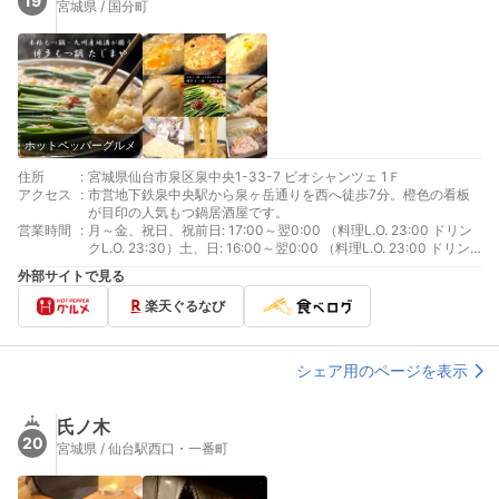
19
宮城県 / 国分町
ホットペッパーグルメ
住所
:
宮城県仙台市泉区泉中央1-33-7 ビオシャンツェ 1Ｆ
アクセス
:
市営地下鉄泉中央駅から泉ヶ岳通りを西へ徒歩7分。橙色の看板
が目印の人気もつ鍋居酒屋です。
営業時間
:
月～金、祝日、祝前日: 17:00～翌0:00 （料理L.O. 23:00 ドリン
クL.O. 23:30）土、日: 16:00～翌0:00 （料理L.O. 23:00 ドリン
クL.O. 23:30）
外部サイトで見る
楽天ぐるなび
シェア用のページを表示
氏ノ木
20
宮城県 / 仙台駅西口・一番町