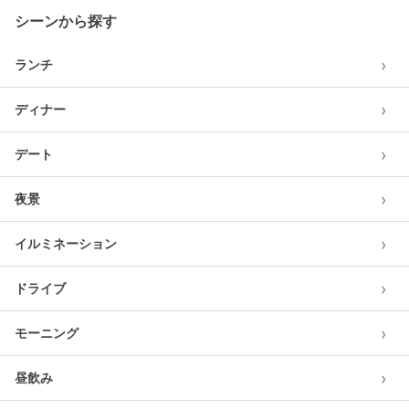
シーンから探す
›
ランチ
›
ディナー
›
デート
›
夜景
›
イルミネーション
›
ドライブ
›
モーニング
›
昼飲み