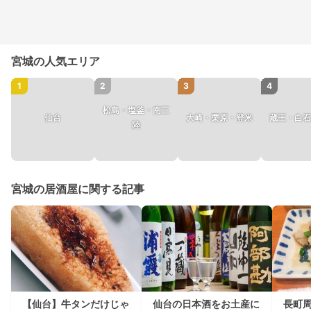
宮城の人気エリア
1
2
3
4
松島・塩釜・南三
仙台
大崎・栗原・登米
蔵王・白石
陸
宮城の居酒屋に関する記事
【仙台】牛タンだけじゃ
仙台の日本酒をお土産に
長町