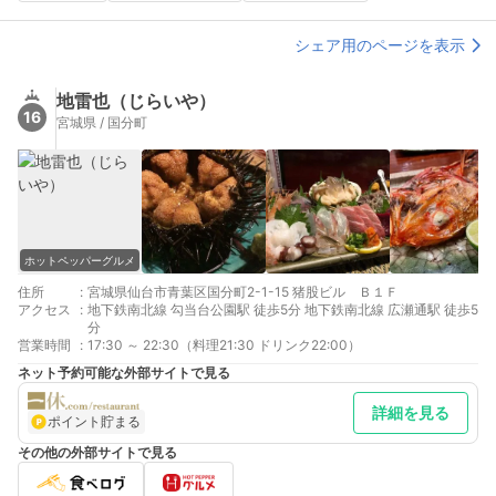
シェア用のページを表示
地雷也（じらいや）
16
宮城県 / 国分町
ホットペッパーグルメ
住所
:
宮城県仙台市青葉区国分町2-1-15 猪股ビル Ｂ１Ｆ
アクセス
:
地下鉄南北線 勾当台公園駅 徒歩5分 地下鉄南北線 広瀬通駅 徒歩5
分
営業時間
:
17:30 ～ 22:30（料理21:30 ドリンク22:00）
ネット予約可能な外部サイトで見る
詳細を見る
ポイント貯まる
その他の外部サイトで見る