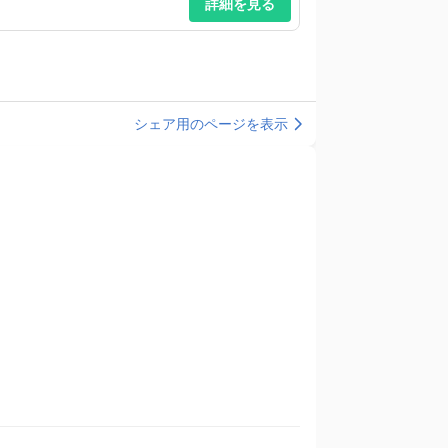
詳細を見る
シェア用のページを表示