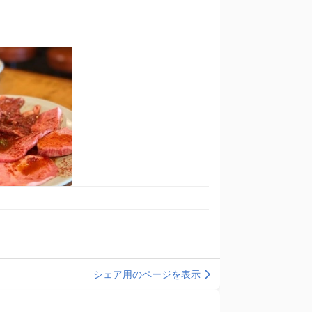
シェア用のページを表示