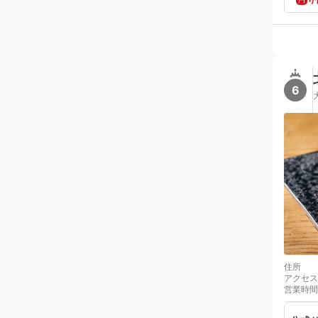
6
住所
アクセス
営業時間