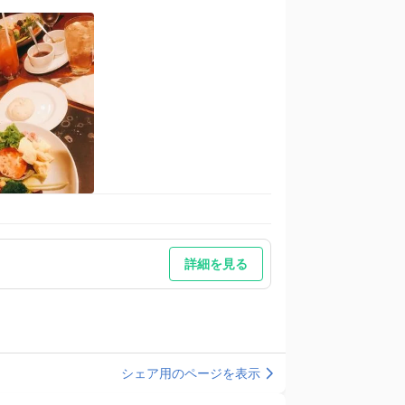
詳細を見る
シェア用のページを表示