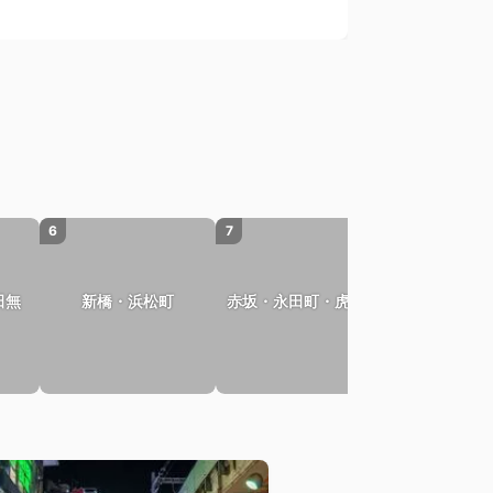
6
7
8
神田・秋葉
田無
新橋・浜松町
赤坂・永田町・虎ノ門
水