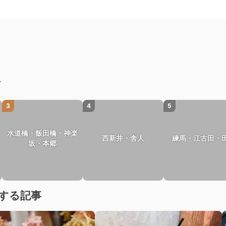
ア
3
4
5
水道橋・飯田橋・神楽
西新井・舎人
練馬・江古田・
坂・本郷
する記事