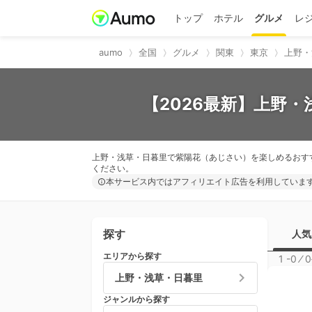
トップ
ホテル
グルメ
レ
aumo
全国
グルメ
関東
東京
上野・
【2026最新】上野
上野・浅草・日暮里で紫陽花（あじさい）を楽しめるおす
ください。
本サービス内ではアフィリエイト広告を利用していま
探す
人気
エリアから探す
1 -0
⁄
0
上野・浅草・日暮里
ジャンルから探す