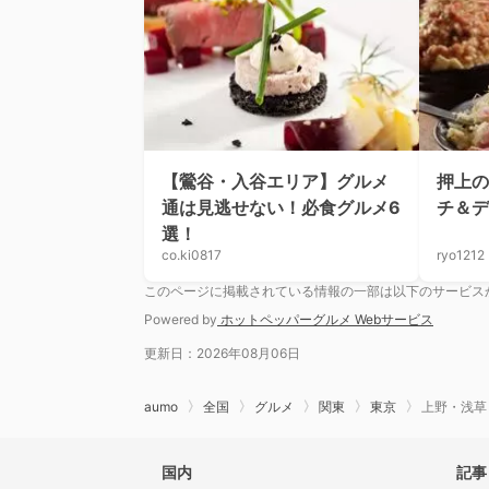
【鶯谷・入谷エリア】グルメ
押上の
通は見逃せない！必食グルメ6
チ＆デ
選！
co.ki0817
ryo1212
このページに掲載されている情報の一部は以下のサービス
Powered by
ホットペッパーグルメ Webサービス
更新日：2026年08月06日
aumo
全国
グルメ
関東
東京
上野・浅草
国内
記事