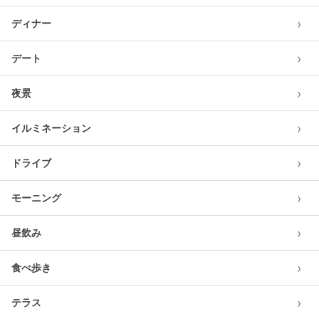
›
ディナー
›
デート
›
夜景
›
イルミネーション
›
ドライブ
›
モーニング
›
昼飲み
›
食べ歩き
›
テラス