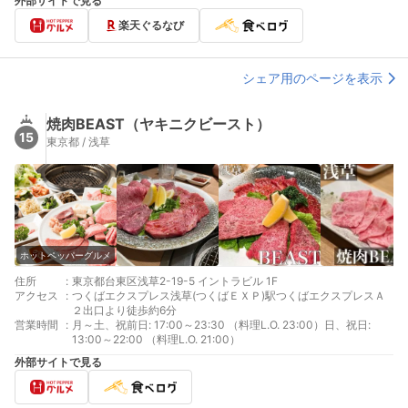
外部サイトで見る
楽天ぐるなび
シェア用のページを表示
焼肉BEAST（ヤキニクビースト）
15
東京都 / 浅草
ホットペッパーグルメ
住所
:
東京都台東区浅草2-19-5 イントラビル 1F
アクセス
:
つくばエクスプレス浅草(つくばＥＸＰ)駅つくばエクスプレスＡ
２出口より徒歩約6分
営業時間
:
月～土、祝前日: 17:00～23:30 （料理L.O. 23:00）日、祝日:
13:00～22:00 （料理L.O. 21:00）
外部サイトで見る