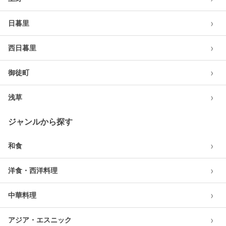
›
日暮里
›
西日暮里
›
御徒町
›
浅草
ジャンルから探す
›
和食
›
洋食・西洋料理
›
中華料理
›
アジア・エスニック