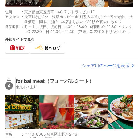
ホットペッパーグルメ
住所
:
東京都台東区浅草1-40-7 シトラスビル 1F
アクセス
:
浅草駅徒歩1分 浅草ホッピー通り(煮込み通り)で一番の老舗 「大
衆酒場 岡本」別館 本店より歩いて20秒☆宴会にもＯＫ
営業時間
:
月～土、祝日、祝前日: 11:00～23:00 （料理L.O. 22:30 ドリンク
L.O. 22:30）日: 11:00～22:30 （料理L.O. 22:00 ドリンクL.O.
22:00）
外部サイトで見る
シェア用のページを表示
for bal meat（フォーバルミート）
4
東京都 / 上野
住所
:
〒110-0005 台東区上野7-2-16