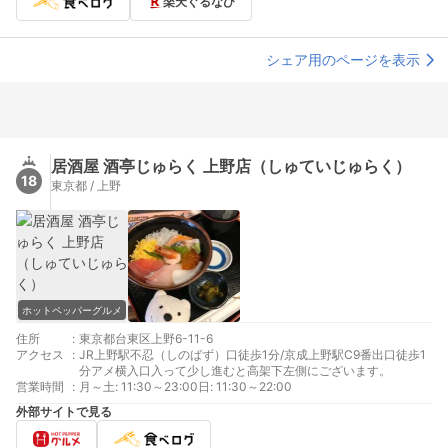
楽天ぐるなび
シェア用のページを表示
居酒屋 酒亭じゅらく 上野店（しゅていじゅらく）
18
東京都 / 上野
ホットペッパーグルメ
住所
:
東京都台東区上野6-11-6
アクセス
:
JR上野駅不忍（しのばず）口徒歩1分/京成上野駅C9番出口徒歩1
分アメ横入口入って少し進むと高架下左側にございます。
営業時間
:
月～土: 11:30～23:00日: 11:30～22:00
外部サイトで見る