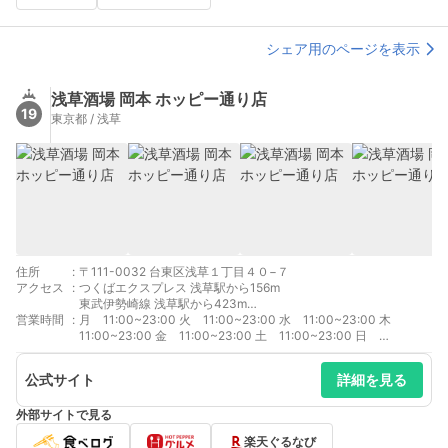
シェア用のページを表示
浅草酒場 岡本 ホッピー通り店
19
東京都 / 浅草
住所
:
〒111-0032 台東区浅草１丁目４０−７
アクセス
:
つくばエクスプレス 浅草駅から156m
東武伊勢崎線 浅草駅から423m
営業時間
:
東京メトロ銀座線 浅草駅から457m
月 11:00~23:00 火 11:00~23:00 水 11:00~23:00 木
東京メトロ銀座線 田原町駅から516m
11:00~23:00 金 11:00~23:00 土 11:00~23:00 日
都営浅草線 浅草駅から540m
11:00~22:30
公式サイト
詳細を見る
外部サイトで見る
楽天ぐるなび