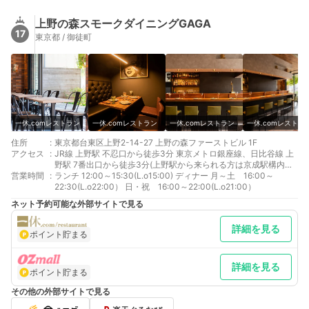
上野の森スモークダイニングGAGA
17
東京都 / 御徒町
一休.comレストラン
一休.comレストラン
一休.comレストラン
一休.comレストラ
住所
:
東京都台東区上野2-14-27 上野の森ファーストビル 1F
アクセス
:
JR線 上野駅 不忍口から徒歩3分 東京メトロ銀座線、日比谷線 上
野駅 7番出口から徒歩3分(上野駅から来られる方は京成駅構内を
営業時間
:
池之端口へ通り抜けて頂くと最短です) 京成本線 京成上野駅 池之
ランチ 12:00～15:30(L.o15:00) ディナー 月～土 16:00～
端口から徒歩30秒
22:30(L.o22:00） 日・祝 16:00～22:00(L.o21:00）
ネット予約可能な外部サイトで見る
詳細を見る
ポイント貯まる
詳細を見る
ポイント貯まる
その他の外部サイトで見る