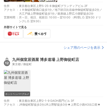
住所
:
東京都台東区上野5-25-8 御徒町グランディアビル 2F
アクセス
:
ＪＲ御徒町駅南口徒歩1分／地下鉄日比谷線仲御徒町駅徒歩2分／
大江戸線上野御徒町徒歩1分／銀座線上野広小路駅徒歩2分
営業時間
:
月～日、祝日、祝前日: 10:00～翌10:00 （料理L.O. 翌9:30 ドリ
ンクL.O. 翌9:30）
外部サイトで見る
シェア用のページを表示
九州個室居酒屋 博多道場 上野御徒町店
12
東京都 / 御徒町
ホットペッパーグルメ
住所
:
東京都台東区上野2-1-9 GAOH黒門ビル 3F
アクセス
:
JR御徒町駅徒歩2分/JR上野駅徒歩3分★上野広小路A3出口前★