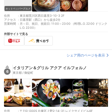
ホットペッパーグルメ
住所
:
東京都荒川区西日暮里3-10-3 2F
アクセス
:
日暮里駅（西口）から徒歩2分
営業時間
:
月～日、祝日、祝前日: 11:00～23:00 （料理L.O. 22:00 ドリンク
L.O. 22:00）
外部サイトで見る
シェア用のページを表示
イタリアン＆グリル アクア イルフォルノ
6
東京都 / 御徒町
住所
:
〒110-0005 台東区上野2-14-31 レイクサイドビル6F