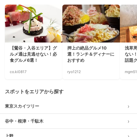
【鶯谷・入谷エリア】グ
押上の絶品グルメ10
浅草
ルメ通は見逃せない！必
選！ランチ＆ディナーに
ない
食グルメ6選！
おすすめ
話題グ
co.ki0817
ryo1212
mgm51
スポットをエリアから探す
›
東京スカイツリー
›
谷中・根津・千駄木
›
上野