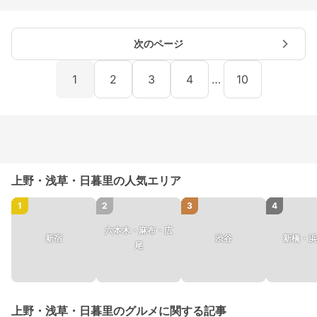
次のページ
1
2
3
4
…
10
上野・浅草・日暮里の人気エリア
1
2
3
4
六本木・麻布・広
新宿
渋谷
新橋・浜
尾
上野・浅草・日暮里のグルメに関する記事