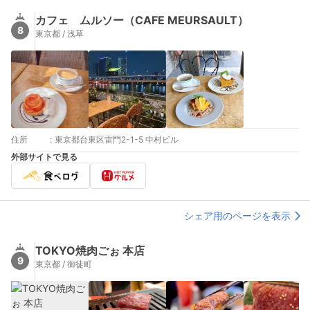
カフェ ムルソー（CAFE MEURSAULT）
8
東京都 / 浅草
住所
:
東京都台東区雷門2-1-5 中村ビル
外部サイトで見る
シェア用のページを表示
TOKYO焼肉ごぉ 本店
9
東京都 / 御徒町