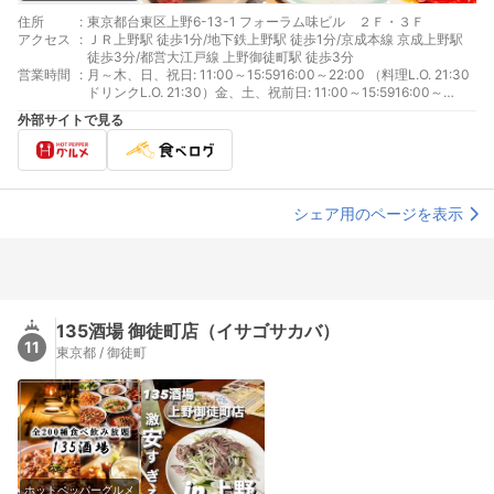
住所
:
東京都台東区上野6-13-1 フォーラム味ビル ２Ｆ・３Ｆ
アクセス
:
ＪＲ上野駅 徒歩1分/地下鉄上野駅 徒歩1分/京成本線 京成上野駅
徒歩3分/都営大江戸線 上野御徒町駅 徒歩3分
営業時間
:
月～木、日、祝日: 11:00～15:5916:00～22:00 （料理L.O. 21:30
ドリンクL.O. 21:30）金、土、祝前日: 11:00～15:5916:00～
23:00 （料理L.O. 22:30 ドリンクL.O. 22:30）
外部サイトで見る
シェア用のページを表示
135酒場 御徒町店（イサゴサカバ）
11
東京都 / 御徒町
ホットペッパーグルメ