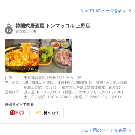
シェア用のページを表示
韓国式居酒屋 トンマッコル 上野店
16
東京都 / 上野
ホットペッパーグルメ
住所
:
東京都台東区上野6-16-7 D-Ｂ 2F
アクセス
:
JR上野駅広小路口 徒歩1分／JR御徒町駅 徒歩4分／地下鉄銀
座線上野駅 徒歩1分／都営大江戸線上野御徒町駅 徒歩3分
営業時間
:
月～金: 16:30～23:00 （料理L.O. 22:00 ドリンクL.O. 22:30）
土、日、祝日: 12:00～23:00 （料理L.O. 22:00 ドリンクL.O.
22:30）
外部サイトで見る
シェア用のページを表示