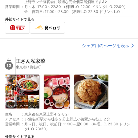
上野ランチ昼宴会に最適な完全個室居酒屋です♪♪
営業時間
:
月～木: 17:00～22:30 （料理L.O. 22:00 ドリンクL.O. 22:00）
金、祝前日: 17:00～23:00 （料理L.O. 22:30 ドリンクL.O.
22:30）土: 12:00～23:00 （料理L.O. 22:30 ドリンクL.O.
外部サイトで見る
22:30）日、祝日: 12:00～22:00 （料理L.O. 21:30 ドリンクL.O.
21:30）
シェア用のページを表示
王さん私家菜
13
東京都 / 御徒町
ホットペッパーグルメ
住所
:
東京都台東区上野4-2-8 2F
アクセス
:
JR御徒町駅から徒歩２分上野広小路駅から徒歩２分
営業時間
:
月～日、祝日、祝前日: 11:00～翌0:00 （料理L.O. 23:30 ドリン
クL.O. 23:30）
外部サイトで見る