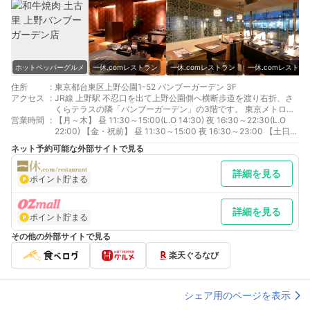
ホットペッパーグルメ
一休.comレストラン
一休.comレストラン
一休.comレストラ
住所
:
東京都台東区上野公園1-52 バンブーガーデン 3F
アクセス
:
JR線 上野駅 不忍口を出て上野公園側へ横断歩道を渡り右折、さ
くらテラスの隣「バンブーガーデン」の3階です。 東京メトロ銀
営業時間
:
座線・日比谷線 上野駅 徒歩1分 京成線 京成上野駅 徒歩2分
【月～木】 昼 11:30～15:00(L.O 14:30) 夜 16:30～22:30(L.O
22:00) 【金・祝前】 昼 11:30～15:00 夜 16:30～23:00 【土日
祝】 昼 11:00～16:30 夜 16:30～22:00 ※閉店時間については、
ネット予約可能な外部サイトで見る
告知なく変更する場合がございます。
詳細を見る
ポイント貯まる
詳細を見る
ポイント貯まる
その他の外部サイトで見る
楽天ぐるなび
シェア用のページを表示