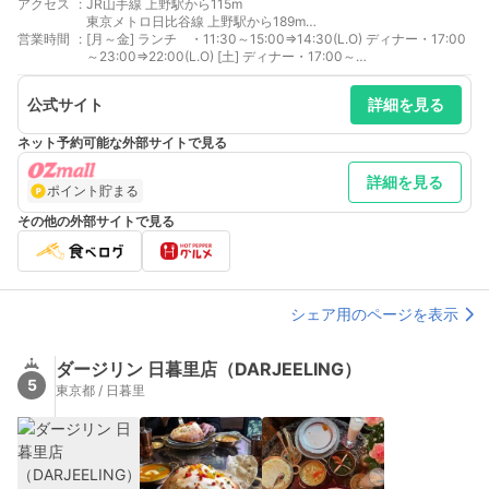
アクセス
:
JR山手線 上野駅から115m
東京メトロ日比谷線 上野駅から189m
営業時間
:
東京メトロ銀座線 上野駅から189m
[月～金] ランチ ・11:30～15:00⇒14:30(L.O) ディナー・17:00
～23:00⇒22:00(L.O) [土] ディナー・17:00～
23:00⇒22:00（L.O） テイクアウト [月～金] ランチ ・11:30～
14:30(L.O) ディナー・17:00～22:00(L.O) [土] ディナー・15:00
公式サイト
詳細を見る
～22:00（L.O）
ネット予約可能な外部サイトで見る
詳細を見る
ポイント貯まる
その他の外部サイトで見る
シェア用のページを表示
ダージリン 日暮里店（DARJEELING）
5
東京都 / 日暮里