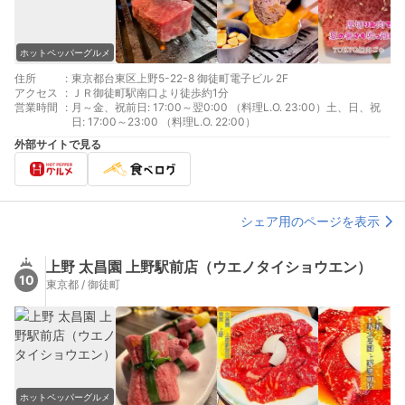
ホットペッパーグルメ
住所
:
東京都台東区上野5-22-8 御徒町電子ビル 2F
アクセス
:
ＪＲ御徒町駅南口より徒歩約1分
営業時間
:
月～金、祝前日: 17:00～翌0:00 （料理L.O. 23:00）土、日、祝
日: 17:00～23:00 （料理L.O. 22:00）
外部サイトで見る
シェア用のページを表示
上野 太昌園 上野駅前店（ウエノタイショウエン）
10
東京都 / 御徒町
ホットペッパーグルメ