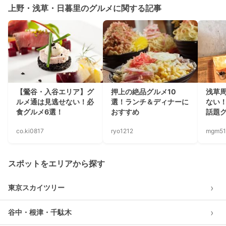
上野・浅草・日暮里のグルメに関する記事
【鶯谷・入谷エリア】グ
押上の絶品グルメ10
浅草
ルメ通は見逃せない！必
選！ランチ＆ディナーに
ない
食グルメ6選！
おすすめ
話題グ
co.ki0817
ryo1212
mgm51
スポットをエリアから探す
›
東京スカイツリー
›
谷中・根津・千駄木