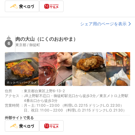
シェア用のページを表示
肉の大山（にくのおおやま）
6
東京都 / 御徒町
ホットペッパーグルメ
住所
:
東京都台東区上野6-13-2
アクセス
:
JR上野駅不忍口・御徒町駅北口から徒歩3分／東京メトロ上野駅
4番出口から徒歩3分
営業時間
:
月～土: 11:00～23:00 （料理L.O. 22:15 ドリンクL.O. 22:30）
日、祝日: 11:00～22:00 （料理L.O. 21:15 ドリンクL.O. 21:30）
外部サイトで見る