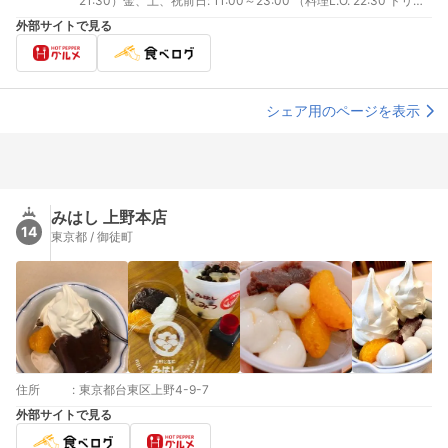
21:30）金、土、祝前日: 11:00～23:00 （料理L.O. 22:30 ドリン
クL.O. 22:30）
外部サイトで見る
シェア用のページを表示
みはし 上野本店
14
東京都 / 御徒町
住所
:
東京都台東区上野4-9-7
外部サイトで見る