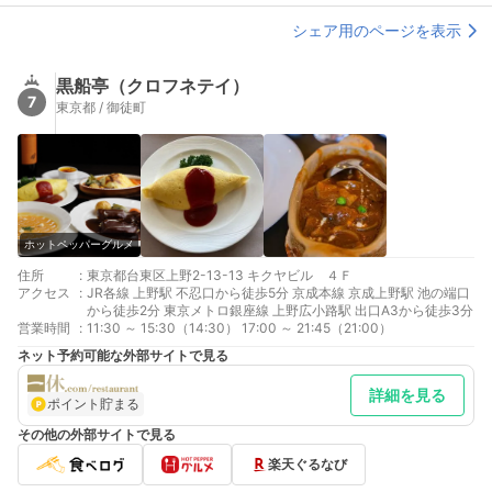
シェア用のページを表示
黒船亭（クロフネテイ）
7
東京都 / 御徒町
ホットペッパーグルメ
住所
:
東京都台東区上野2-13-13 キクヤビル ４Ｆ
アクセス
:
JR各線 上野駅 不忍口から徒歩5分 京成本線 京成上野駅 池の端口
から徒歩2分 東京メトロ銀座線 上野広小路駅 出口A3から徒歩3分
営業時間
:
11:30 ～ 15:30（14:30） 17:00 ～ 21:45（21:00）
ネット予約可能な外部サイトで見る
詳細を見る
ポイント貯まる
その他の外部サイトで見る
楽天ぐるなび