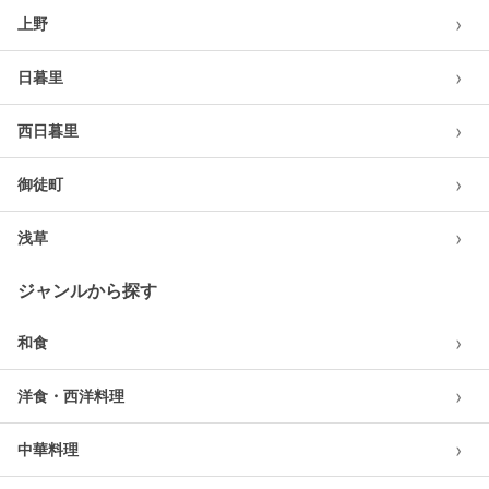
›
上野
›
日暮里
›
西日暮里
›
御徒町
›
浅草
ジャンルから探す
›
和食
›
洋食・西洋料理
›
中華料理