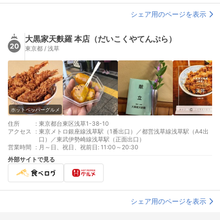
シェア用のページを表示
大黒家天麩羅 本店（だいこくやてんぷら）
20
東京都 / 浅草
ホットペッパーグルメ
住所
:
東京都台東区浅草1-38-10
アクセス
:
東京メトロ銀座線浅草駅（1番出口）／都営浅草線浅草駅（A4出
口）／東武伊勢崎線浅草駅（正面出口）
営業時間
:
月～日、祝日、祝前日: 11:00～20:30
外部サイトで見る
シェア用のページを表示