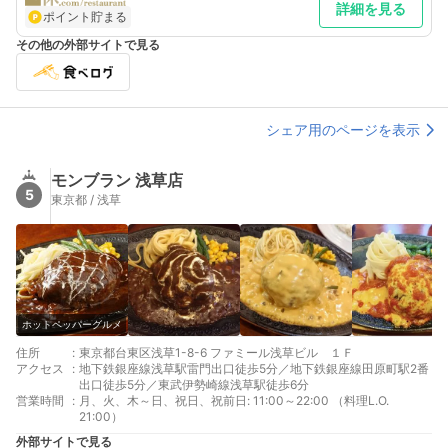
詳細を見る
ポイント貯まる
その他の外部サイトで見る
シェア用のページを表示
モンブラン 浅草店
5
東京都 / 浅草
ホットペッパーグルメ
住所
:
東京都台東区浅草1-8-6 ファミール浅草ビル １Ｆ
アクセス
:
地下鉄銀座線浅草駅雷門出口徒歩5分／地下鉄銀座線田原町駅2番
出口徒歩5分／東武伊勢崎線浅草駅徒歩6分
営業時間
:
月、火、木～日、祝日、祝前日: 11:00～22:00 （料理L.O.
21:00）
外部サイトで見る