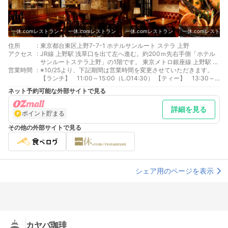
一休.comレストラン
一休.comレストラン
一休.comレストラン
一休.comレストラ
住所
:
東京都台東区上野7-7-1 ホテルサンルート ステラ 上野
アクセス
:
JR線 上野駅 浅草口を出て左へ進む。約200ｍ先右手側「ホテル
サンルートステラ上野」の1階です。 東京メトロ銀座線 上野駅 9
営業時間
:
番出口より徒歩2分 東京メトロ日比谷線 上野駅 9番出口より徒歩
※10/25より、下記期間は営業時間を変更させていただきます。
2分
【ランチ】 11:00～15:00（L.O14:30） 【ティー】 13:30～
15:30 【ディナー】17:00～23:00（L.O21:00）
ネット予約可能な外部サイトで見る
詳細を見る
ポイント貯まる
その他の外部サイトで見る
シェア用のページを表示
カヤバ珈琲