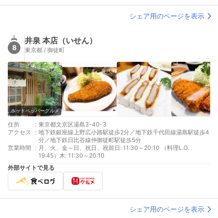
シェア用のページを表示
井泉 本店（いせん）
8
東京都 / 御徒町
ホットペッパーグルメ
住所
:
東京都文京区湯島3-40-3
アクセス
:
地下鉄銀座線上野広小路駅徒歩2分／地下鉄千代田線湯島駅徒歩4
分／地下鉄日比谷線仲御徒町駅徒歩5分
営業時間
:
月、火、金～日、祝日、祝前日: 11:30～20:10 （料理L.O.
19:45）木: 11:30～20:10
外部サイトで見る
シェア用のページを表示