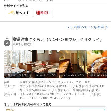
外部サイトで見る
シェア用のページを表示
厳選洋食さくらい（ゲンセンヨウショクサクライ）
4
東京都 / 御徒町
一休.comレストラン
一休.comレストラン
一休.comレストラン
一休.comレストラ
住所
:
東京都文京区湯島3-40-7 カスタムビル ７Ｆ・８Ｆ
アクセス
:
東京メトロ銀座線 上野広小路駅 A4出口より徒歩1分 都営大江戸
線 上野御徒町駅 A4出口より徒歩1分 JR線 御徒町駅 徒歩3分
営業時間
:
【水～金】 11:30～14:30 17:30～21:45（21:00） 【土日祝】
11:30～14:30 17:00～21:45（21:00）
ネット予約可能な外部サイトで見る