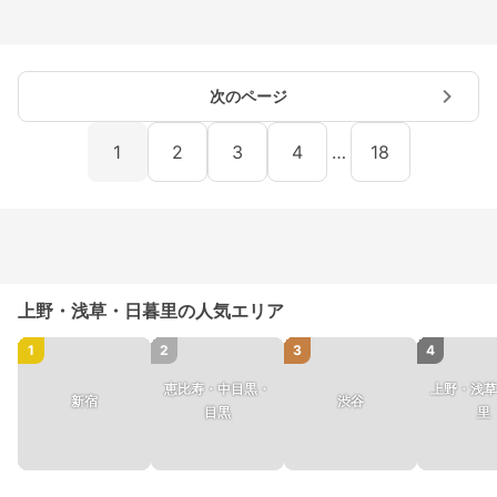
次のページ
1
2
3
4
…
18
上野・浅草・日暮里の人気エリア
1
2
3
4
恵比寿・中目黒・
上野・浅草
新宿
渋谷
目黒
里