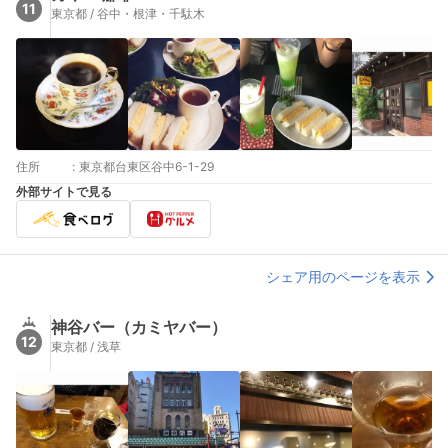
11
東京都 / 谷中・根津・千駄木
住所
:
東京都台東区谷中6-1-29
外部サイトで見る
シェア用のページを表示
神谷バー（カミヤバー）
12
東京都 / 浅草