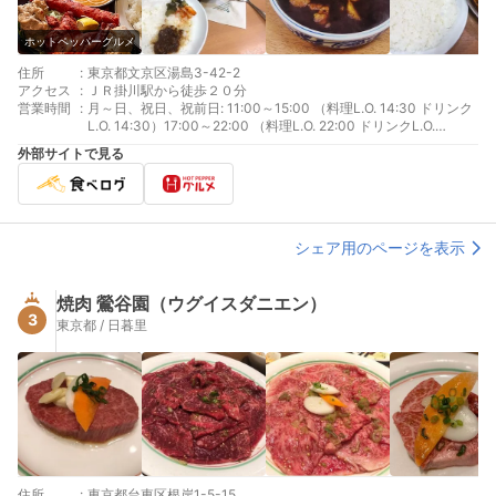
ホットペッパーグルメ
住所
:
東京都文京区湯島3-42-2
アクセス
:
ＪＲ掛川駅から徒歩２０分
営業時間
:
月～日、祝日、祝前日: 11:00～15:00 （料理L.O. 14:30 ドリンク
L.O. 14:30）17:00～22:00 （料理L.O. 22:00 ドリンクL.O.
22:00）
外部サイトで見る
シェア用のページを表示
焼肉 鶯谷園（ウグイスダニエン）
3
東京都 / 日暮里
住所
:
東京都台東区根岸1-5-15