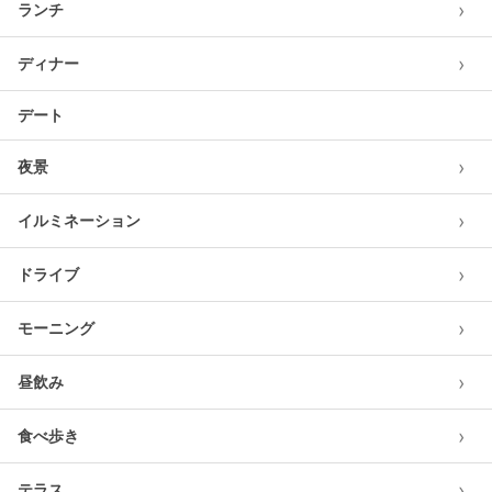
›
ランチ
›
ディナー
デート
›
夜景
›
イルミネーション
›
ドライブ
›
モーニング
›
昼飲み
›
食べ歩き
›
テラス