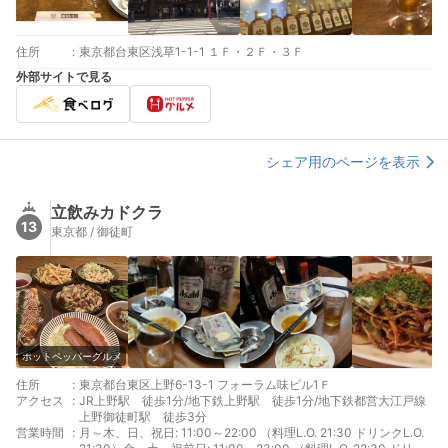
住所
:
東京都台東区浅草1-1-1 １Ｆ・２Ｆ・３Ｆ
外部サイトで見る
シェア用のページを表示
立飲みカドクラ
13
東京都 / 御徒町
ホットペッパーグルメ
住所
:
東京都台東区上野6-13-1 フォーラム味ビル1Ｆ
アクセス
:
JR上野駅 徒歩1分/地下鉄上野駅 徒歩1分/地下鉄都営大江戸線
上野御徒町駅 徒歩3分
営業時間
:
月～木、日、祝日: 11:00～22:00 （料理L.O. 21:30 ドリンクL.O.