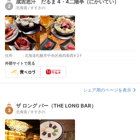
成吉思汗 だるま 4・4二階亭（にかいてい）
2
北海道 / すすきの
住所
:
北海道札幌市中央区南四条西4 2Ｆ
外部サイトで見る
シェア用のページを表示
ザ ロング バー（THE LONG BAR）
3
北海道 / すすきの