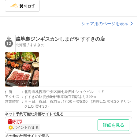
シェア用のページを表示
路地裏ジンギスカンしまだや すすきの店
12
北海道 / すすきの
ホットペッパーグルメ
住所
:
北海道札幌市中央区南七条西4 ショウビル １Ｆ
アクセス
:
すすきの駅徒歩5分/東本願寺前駅より299m
営業時間
:
月～日、祝日、祝前日: 17:00～翌5:00 （料理L.O. 翌4:30 ドリン
クL.O. 翌4:30）
ネット予約可能な外部サイトで見る
詳細を見る
ポイント貯まる
その他の外部サイトで見る