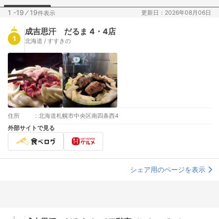
1 -19
⁄
19
更新日：2026年08月06日
件表示
成吉思汗 だるま 4・4店
1
北海道 / すすきの
住所
:
北海道札幌市中央区南四条西4
外部サイトで見る
シェア用のページを表示