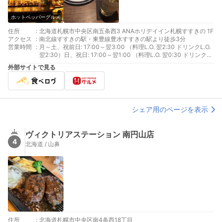
ホットペッパーグルメ
住所
:
北海道札幌市中央区南五条西3 ANAホリデイイン札幌すすきの 1F
アクセス
:
南北線すすきの駅・東豊線豊水すすきの駅より徒歩3分
営業時間
:
月～土、祝前日: 17:00～翌3:00 （料理L.O. 翌2:30 ドリンクL.O.
翌2:30）日、祝日: 17:00～翌1:00 （料理L.O. 翌0:30 ドリンク
L.O. 翌0:30）
外部サイトで見る
シェア用のページを表示
ヴィクトリアステーション 南円山店
4
北海道 / 山鼻
住所
:
北海道札幌市中央区南4条西18丁目