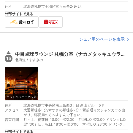
住所
:
北海道札幌市手稲区富丘三条2-9-24
外部サイトで見る
シェア用のページを表示
中目卓球ラウンジ 札幌分室（ナカメタッキュウラウンジサッポロブンシツ）
15
北海道 / すすきの
ホットペッパーグルメ
住所
:
北海道札幌市中央区南三条西3丁目 新山ビル ５Ｆ
アクセス
:
大通駅徒歩3分/すすきの駅徒歩2分：駅前通りのジャンカラを曲
がり、郵便局の方へすすんで下さい。
営業時間
:
月～土、祝前日: 18:00～翌2:00 （料理L.O. 翌0:00 ドリンクL.O.
翌1:30）日、祝日: 18:00～翌0:00 （料理L.O. 23:00 ドリンク
L.O. 23:30）
外部サイトで見る