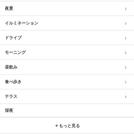
›
夜景
›
イルミネーション
›
ドライブ
›
モーニング
›
昼飲み
›
食べ歩き
›
テラス
深夜
＋
もっと見る