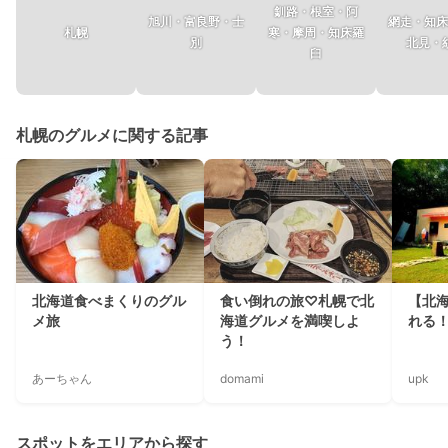
釧路・根室・阿
旭川・富良野・士
網走・知床
札幌
寒・摩周・知床羅
別
北見・
臼
札幌のグルメに関する記事
北海道食べまくりのグル
食い倒れの旅♡札幌で北
【北
メ旅
海道グルメを満喫しよ
れる
う！
あーちゃん
domami
upk
スポットをエリアから探す