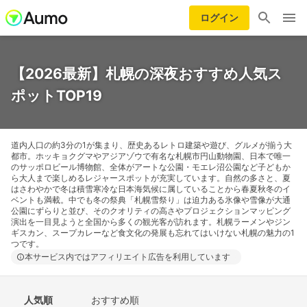
ログイン
【2026最新】札幌の深夜おすすめ人気ス
ポットTOP19
道内人口の約3分の1が集まり、歴史あるレトロ建築や遊び、グルメが揃う大
都市。ホッキョクグマやアジアゾウで有名な札幌市円山動物園、日本で唯一
のサッポロビール博物館、全体がアートな公園・モエレ沼公園など子どもか
ら大人まで楽しめるレジャースポットが充実しています。自然の多さと、夏
はさわやかで冬は積雪寒冷な日本海気候に属していることから春夏秋冬のイ
ベントも満載。中でも冬の祭典「札幌雪祭り」は迫力ある氷像や雪像が大通
公園にずらりと並び、そのクオリティの高さやプロジェクションマッピング
演出を一目見ようと全国から多くの観光客が訪れます。札幌ラーメンやジン
ギスカン、スープカレーなど食文化の発展も忘れてはいけない札幌の魅力の1
つです。
本サービス内ではアフィリエイト広告を利用しています
人気順
おすすめ順