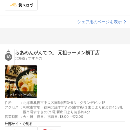
シェア用のページを表示
らあめんがんてつ。 元祖ラーメン横丁店
18
北海道 / すすきの
ホットペッパーグルメ
住所
:
北海道札幌市中央区南5条西3-6 N・グランデビル 1F
アクセス
:
札幌市営地下鉄南北線すすきの(市営)駅３出口より徒歩約4分/札
幌市電すすきの(市電)駅出口より徒歩約4分
営業時間
:
火～日、祝日、祝前日: 18:00～翌2:00
外部サイトで見る