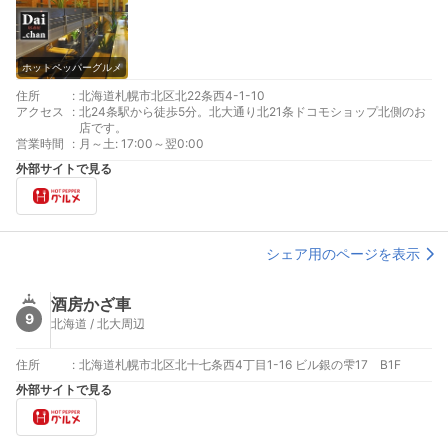
ホットペッパーグルメ
住所
:
北海道札幌市北区北22条西4-1-10
アクセス
:
北24条駅から徒歩5分。北大通り北21条ドコモショップ北側のお
店です。
営業時間
:
月～土: 17:00～翌0:00
外部サイトで見る
シェア用のページを表示
酒房かざ車
9
北海道 / 北大周辺
住所
:
北海道札幌市北区北十七条西4丁目1-16 ビル銀の雫17 B1F
外部サイトで見る