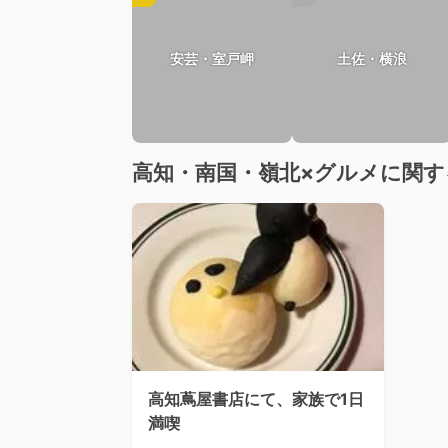
安芸・室戸岬
土佐・横浪
高知・南国・嶺北×グルメに関す
高知蔦屋書店にて、家族で1日
満喫