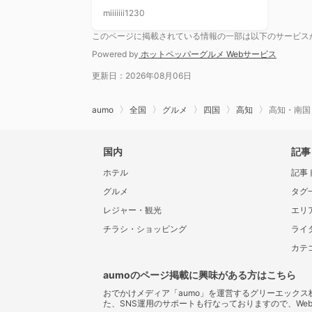
miiiiiii1230
このページに掲載されている情報の一部は以下のサービス
Powered by
ホットペッパーグルメ Webサービス
更新日：2026年08月06日
aumo
全国
グルメ
四国
高知
高知・南国
国内
記事
ホテル
記事
グルメ
タグ
レジャー・観光
エリ
チラシ・ショッピング
ライ
カテ
aumoのページ掲載に興味がある方はこちら
おでかけメディア「aumo」を運営するグリーエック
た、SNS運用のサポートも行なっておりますので、We