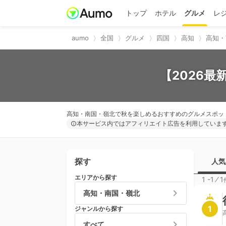
トップ
ホテル
グルメ
レ
aumo
全国
グルメ
四国
高知
高知・
【2026
高知・南国・嶺北で秋を楽しめるおすすめのグルメスポッ
本サービス内ではアフィリエイト広告を利用していま
探す
人気
エリアから探す
1 -1
⁄
1
高知・南国・嶺北
1
ジャンルから探す
すべて