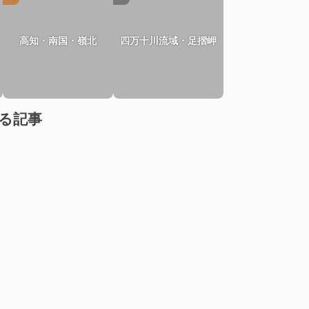
高知・南国・嶺北
四万十川流域・足摺岬
る記事