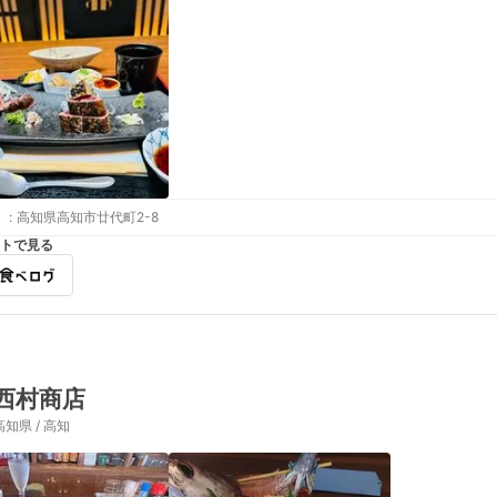
:
高知県高知市廿代町2-8
トで見る
西村商店
高知県 / 高知