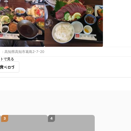
:
高知県高知市葛島2-7-20
トで見る
3
4