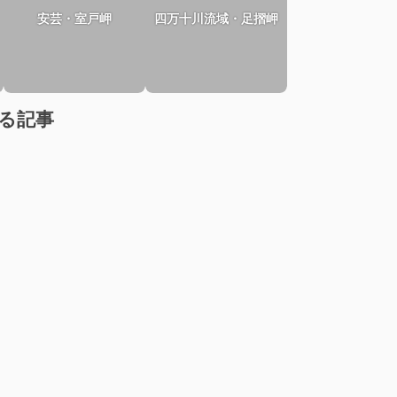
安芸・室戸岬
四万十川流域・足摺岬
る記事