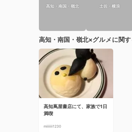
高知・南国・嶺北
土佐・横浪
高知・南国・嶺北×グルメに関す
高知蔦屋書店にて、家族で1日
満喫
miiiiiii1230