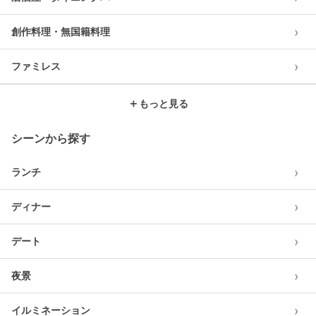
›
創作料理・無国籍料理
›
ファミレス
＋
もっと見る
シーンから探す
›
ランチ
›
ディナー
›
デート
›
夜景
›
イルミネーション