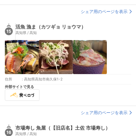
シェア用のページを表示
活魚 漁ま（カツギョ リョウマ）
15
高知県 / 高知
住所
:
高知県高知市南久保1-2
外部サイトで見る
シェア用のページを表示
市場寿し 魚屋（【旧店名】土佐 市場寿し）
16
高知県 / 高知