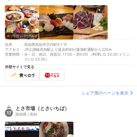
ホットペッパーグルメ
住所
:
高知県高知市廿代町5‐1 1F
アクセス
:
JR土讃線高知駅より徒歩約8分/蓮池町通駅から220m
営業時間
:
火～日、祝日、祝前日: 17:00～翌0:00 （料理L.O. 23:30 ドリン
クL.O. 23:30）
外部サイトで見る
シェア用のページを表示
とさ市場（とさいちば）
17
高知県 / 高知