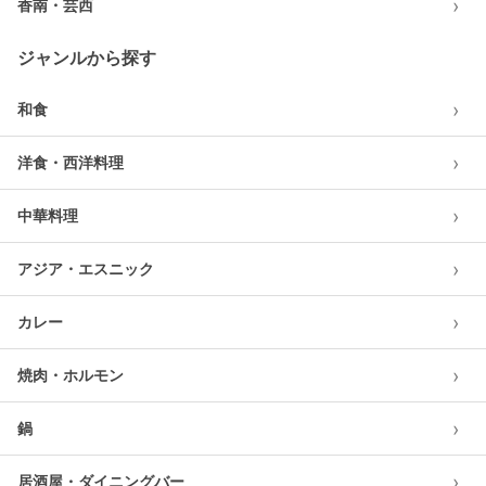
›
香南・芸西
ジャンルから探す
›
和食
›
洋食・西洋料理
›
中華料理
›
アジア・エスニック
›
カレー
›
焼肉・ホルモン
›
鍋
›
居酒屋・ダイニングバー