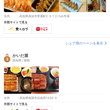
住所
:
高知県高知市帯屋町2-3-1 ひろめ市場
外部サイトで見る
シェア用のページを表示
かいだ屋
3
高知県 / 南国
住所
:
高知県南国市浜改田1330-3
外部サイトで見る