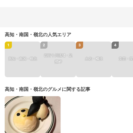
高知・南国・嶺北の人気エリア
1
2
3
4
四万十川流域・足
高知・南国・嶺北
土佐・横浪
安芸・室
摺岬
高知・南国・嶺北のグルメに関する記事