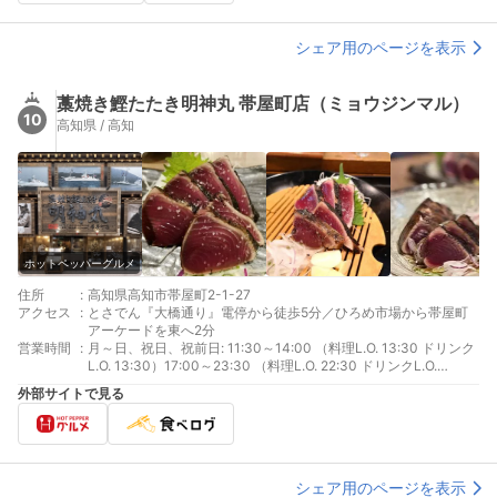
シェア用のページを表示
藁焼き鰹たたき明神丸 帯屋町店（ミョウジンマル）
10
高知県 / 高知
ホットペッパーグルメ
住所
:
高知県高知市帯屋町2-1-27
アクセス
:
とさでん『大橋通り』電停から徒歩5分／ひろめ市場から帯屋町
アーケードを東へ2分
営業時間
:
月～日、祝日、祝前日: 11:30～14:00 （料理L.O. 13:30 ドリンク
L.O. 13:30）17:00～23:30 （料理L.O. 22:30 ドリンクL.O.
22:30）
外部サイトで見る
シェア用のページを表示