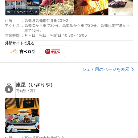
ホットペッパーグルメ
住所
:
高知県高知市仁井田201-2
アクセス
:
高知ICから車で20分。高知駅から車で30分。高知龍馬空港から
車で15分。
営業時間
:
月～日、祝日、祝前日: 10:30～15:00
外部サイトで見る
シェア用のページを表示
座屋（いざりや）
8
高知県 / 高知
住所
:
高知県高知市廿代町2-8