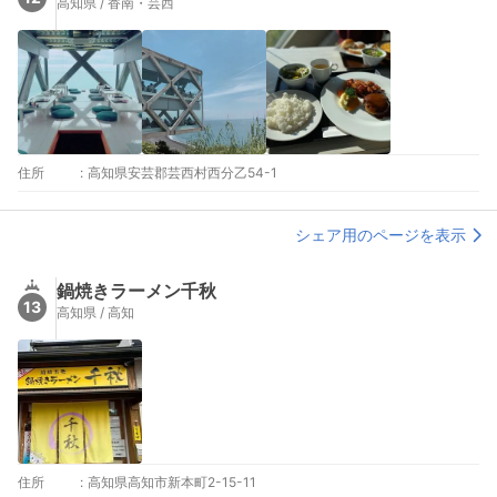
高知県 / 香南・芸西
住所
:
高知県安芸郡芸西村西分乙54-1
シェア用のページを表示
鍋焼きラーメン千秋
13
高知県 / 高知
住所
:
高知県高知市新本町2-15-11