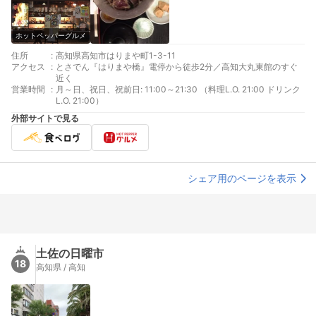
ホットペッパーグルメ
住所
:
高知県高知市はりまや町1-3-11
アクセス
:
とさでん『はりまや橋』電停から徒歩2分／高知大丸東館のすぐ
近く
営業時間
:
月～日、祝日、祝前日: 11:00～21:30 （料理L.O. 21:00 ドリンク
L.O. 21:00）
外部サイトで見る
シェア用のページを表示
土佐の日曜市
18
高知県 / 高知