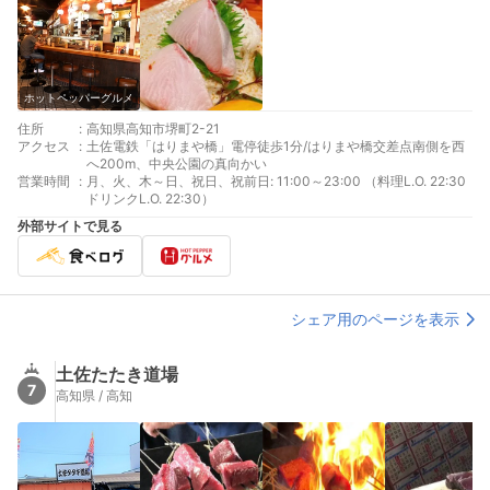
ホットペッパーグルメ
住所
:
高知県高知市堺町2-21
アクセス
:
土佐電鉄「はりまや橋」電停徒歩1分/はりまや橋交差点南側を西
へ200m、中央公園の真向かい
営業時間
:
月、火、木～日、祝日、祝前日: 11:00～23:00 （料理L.O. 22:30
ドリンクL.O. 22:30）
外部サイトで見る
シェア用のページを表示
土佐たたき道場
7
高知県 / 高知