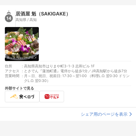
居酒屋 魁（SAKIGAKE）
14
高知県 / 高知
ホットペッパーグルメ
住所
:
高知県高知市はりまや町3-1-3 志和ビル 1F
アクセス
:
とさでん『蓮池町通』電停から徒歩1分／JR高知駅から徒歩7分
営業時間
:
月～日、祝日、祝前日: 17:30～翌1:00 （料理L.O. 翌0:30 ドリン
クL.O. 翌0:30）
外部サイトで見る
シェア用のページを表示