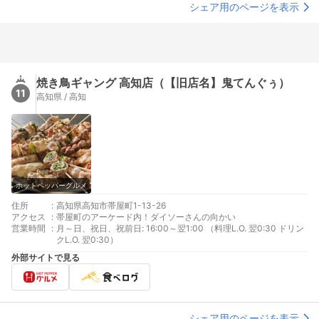
シェア用のページを表示
焼き鳥ギャング 高知店（【旧店名】鬼てんぐぅ）
11
高知県 / 高知
ホットペッパーグルメ
住所
:
高知県高知市帯屋町1-13-26
アクセス
:
帯屋町のアーケード内！ダイソーさんの向かい
営業時間
:
月～日、祝日、祝前日: 16:00～翌1:00 （料理L.O. 翌0:30 ドリン
クL.O. 翌0:30）
外部サイトで見る
シェア用のページを表示