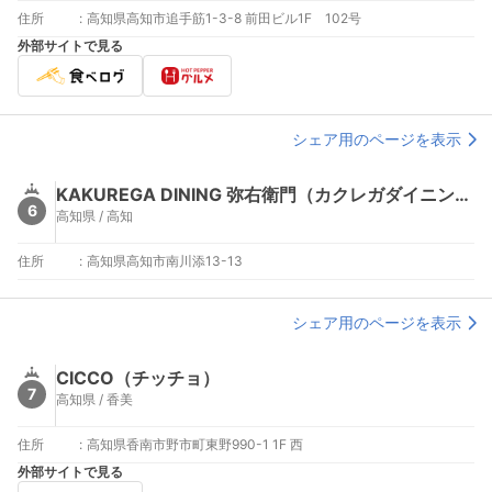
住所
:
高知県高知市追手筋1-3-8 前田ビル1F 102号
外部サイトで見る
シェア用のページを表示
KAKUREGA DINING 弥右衛門（カクレガダイニング ヤエモン【旧店名】土佐八右衛門）
6
高知県 / 高知
住所
:
高知県高知市南川添13-13
シェア用のページを表示
CICCO（チッチョ）
7
高知県 / 香美
住所
:
高知県香南市野市町東野990-1 1F 西
外部サイトで見る