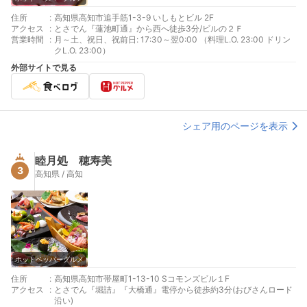
住所
:
高知県高知市追手筋1-3-9 いしもとビル 2F
アクセス
:
とさでん『蓮池町通』から西へ徒歩3分/ビルの２Ｆ
営業時間
:
月～土、祝日、祝前日: 17:30～翌0:00 （料理L.O. 23:00 ドリン
クL.O. 23:00）
外部サイトで見る
シェア用のページを表示
睦月処 穂寿美
3
高知県 / 高知
ホットペッパーグルメ
住所
:
高知県高知市帯屋町1-13-10 Sコモンズビル１F
アクセス
:
とさでん『堀詰』『大橋通』電停から徒歩約3分(おびさんロード
沿い)