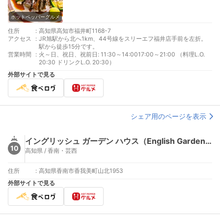
ホットペッパーグルメ
住所
:
高知県高知市福井町1168-7
アクセス
:
JR旭駅から北へ1km、44号線をスリーエフ福井店手前を左折。
駅から徒歩15分です。
営業時間
:
火～日、祝日、祝前日: 11:30～14:0017:00～21:00 （料理L.O.
20:30 ドリンクL.O. 20:30）
外部サイトで見る
シェア用のページを表示
イングリッシュ ガーデン ハウス（English Garden House）
10
高知県 / 香南・芸西
住所
:
高知県香南市香我美町山北1953
外部サイトで見る