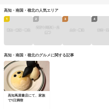
高知・南国・嶺北の人気エリア
1
2
3
4
四万十川流域・足
高知・南国・嶺北
土佐・横浪
安芸・室
摺岬
高知・南国・嶺北のグルメに関する記事
高知蔦屋書店にて、家族
で1日満喫