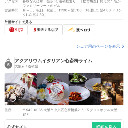
アクセス
:
各線なんば駅 徒歩5分道頓堀通り 【松竹角座】向えの１階が
ファミリーマートのビル
営業時間
:
月～日、祝日、祝前日: 11:00～翌5:00 （料理L.O. 翌4:00 ドリン
クL.O. 翌4:30）
外部サイトで見る
楽天ぐるなび
シェア用のページを表示
アクアリウムイタリアン心斎橋ライム
5
大阪府 / 道頓堀
住所
:
〒542-0085 大阪市中央区心斎橋筋2-5-15 クロスホテル大阪
B1F
公式サイト
詳細を見る