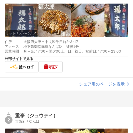
ホットペッパーグルメ
住所
:
大阪府大阪市中央区千日前2-3-17
アクセス
:
地下鉄御堂筋線なんば駅 徒歩5分
営業時間
:
月～金: 17:00～翌0:00土、日、祝日、祝前日: 17:00～23:00
外部サイトで見る
シェア用のページを表示
重亭（ジュウテイ）
2
大阪府 / なんば