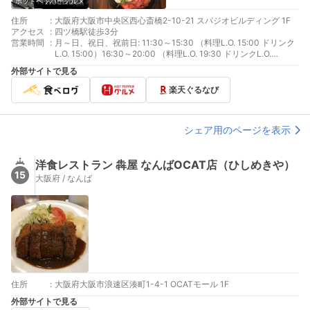
ホットペッパーグルメ
住所
:
大阪府大阪市中央区西心斎橋2-10-21 スパジオビルディング 1F
アクセス
:
四ツ橋駅徒歩3分
営業時間
:
月～日、祝日、祝前日: 11:30～15:30 （料理L.O. 15:00 ドリンク
L.O. 15:00）16:30～20:00 （料理L.O. 19:30 ドリンクL.O.
19:30）
外部サイトで見る
楽天ぐるなび
シェア用のページを表示
洋食レストラン 犇屋 なんばOCAT店（ひしめきや）
15
大阪府 / なんば
住所
:
大阪府大阪市浪速区湊町1-4-1 OCATモール 1F
外部サイトで見る