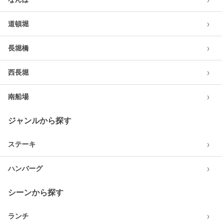
›
道頓堀
›
長堀橋
›
西長堀
›
南船場
ジャンルから探す
›
ステーキ
›
ハンバーグ
シーンから探す
›
ランチ