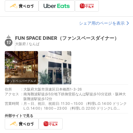
シェア用のページを表示
FUN SPACE DINER（ファンスペースダイナー）
17
大阪府 / なんば
ホットペッパーグルメ
住所
:
大阪府大阪市浪速区日本橋西1-3-26
アクセス
:
南海難波駅徒歩5分地下鉄御堂筋なんば駅徒歩10分近鉄・阪神大
阪難波駅徒歩12分
営業時間
:
月～日、祝日、祝前日: 11:30～15:00 （料理L.O. 14:00 ドリンク
L.O. 14:00）18:00～23:00 （料理L.O. 22:00 ドリンクL.O.
22:00）
外部サイトで見る