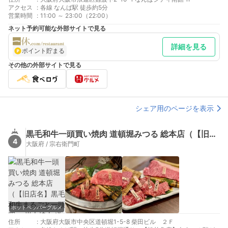
アクセス
:
各線 なんば駅 徒歩約5分
営業時間
:
11:00 ～ 23:00（22:00）
ネット予約可能な外部サイトで見る
詳細を見る
ポイント貯まる
その他の外部サイトで見る
シェア用のページを表示
黒毛和牛一頭買い焼肉 道頓堀みつる 総本店（【旧店名】黒毛和牛まるごと一頭買い 炭火焼肉 道頓堀みつる 本店）
4
大阪府 / 宗右衛門町
ホットペッパーグルメ
住所
:
大阪府大阪市中央区道頓堀1-5-8 柴田ビル ２Ｆ