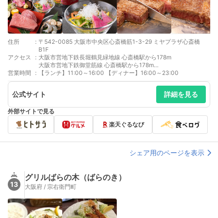
住所
:
〒542-0085 大阪市中央区心斎橋筋1-3-29 ミヤプラザ心斎橋
B1F
アクセス
:
大阪市営地下鉄長堀鶴見緑地線 心斎橋駅から178m
大阪市営地下鉄御堂筋線 心斎橋駅から178m
営業時間
:
大阪市営地下鉄堺筋線 長堀橋駅から406m
【ランチ】11:00～16:00 【ディナー】16:00～23:00
公式サイト
詳細を見る
外部サイトで見る
楽天ぐるなび
シェア用のページを表示
グリルばらの木（ばらのき）
13
大阪府 / 宗右衛門町