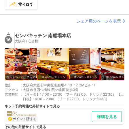
シェア用のページを表示
センバキッチン 南船場本店
16
大阪府 / 心斎橋
ホットペッパーグルメ
一休.comレストラン
一休.comレストラン
一休.comレストラ
住所
:
大阪府大阪市中央区南船場4-13-12 OMビル 1F
アクセス
:
大阪市営四つ橋線 四ツ橋駅 徒歩3分
営業時間
:
【月～金】17:00～23:00（フード22:00、ドリンク22:30） 【土
日祝】16:00～23:00（フード22:00、ドリンク22:30）
ネット予約可能な外部サイトで見る
詳細を見る
ポイント貯まる
その他の外部サイトで見る