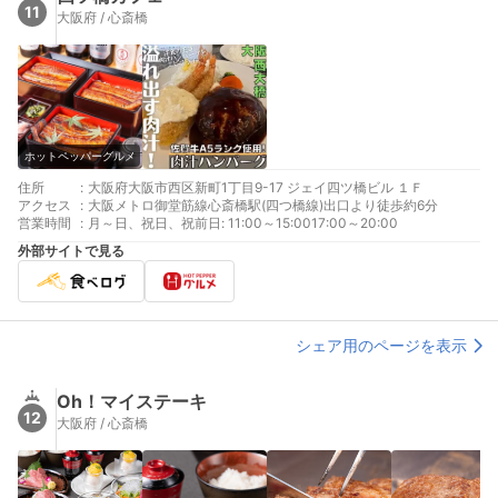
11
大阪府 / 心斎橋
ホットペッパーグルメ
住所
:
大阪府大阪市西区新町1丁目9-17 ジェイ四ツ橋ビル １Ｆ
アクセス
:
大阪メトロ御堂筋線心斎橋駅(四つ橋線)出口より徒歩約6分
営業時間
:
月～日、祝日、祝前日: 11:00～15:0017:00～20:00
外部サイトで見る
シェア用のページを表示
Oh！マイステーキ
12
大阪府 / 心斎橋