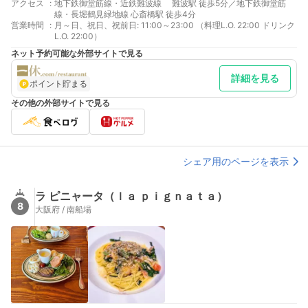
アクセス
:
地下鉄御堂筋線・近鉄難波線 難波駅 徒歩5分／地下鉄御堂筋
線・長堀鶴見緑地線 心斎橋駅 徒歩4分
営業時間
:
月～日、祝日、祝前日: 11:00～23:00 （料理L.O. 22:00 ドリンク
L.O. 22:00）
ネット予約可能な外部サイトで見る
詳細を見る
ポイント貯まる
その他の外部サイトで見る
シェア用のページを表示
ラ ピニャータ（ｌａ ｐｉｇｎａｔａ）
8
大阪府 / 南船場