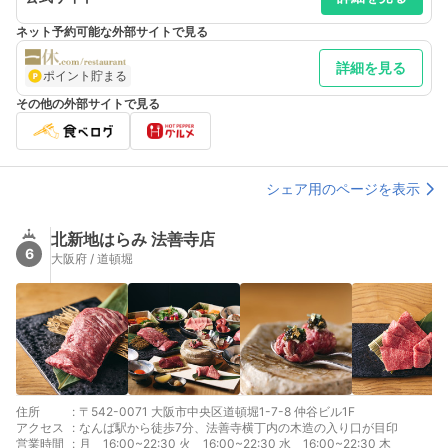
ネット予約可能な外部サイトで見る
詳細を見る
ポイント貯まる
その他の外部サイトで見る
シェア用のページを表示
北新地はらみ 法善寺店
6
大阪府 / 道頓堀
住所
:
〒542-0071 大阪市中央区道頓堀1-7-8 仲谷ビル1F
アクセス
:
なんば駅から徒歩7分、法善寺横丁内の木造の入り口が目印
営業時間
:
月 16:00~22:30 火 16:00~22:30 水 16:00~22:30 木