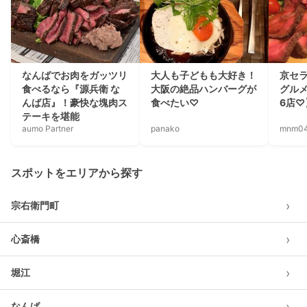
なんばでお肉をガッツリ
大人も子どもも大好き！
京セ
食べるなら『源兵衛 な
大阪の絶品ハンバーグが
グル
んば店』！豪快な塊肉ス
食べたい♡
6店♡
テーキを堪能
aumo Partner
panako
mnm0
スポットをエリアから探す
›
宗右衛門町
›
心斎橋
›
堀江
›
なんば