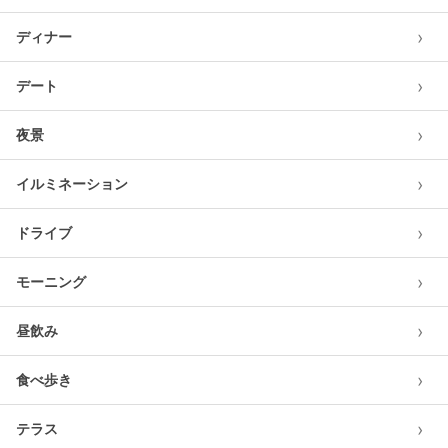
›
ディナー
›
デート
›
夜景
›
イルミネーション
›
ドライブ
›
モーニング
›
昼飲み
›
食べ歩き
›
テラス