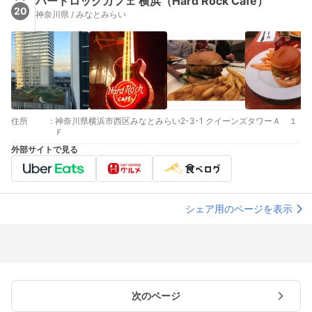
ハードロックカフェ 横浜（Hard Rock Cafe）
20
神奈川県 / みなとみらい
住所
:
神奈川県横浜市西区みなとみらい2-3-1 クイーンズタワーＡ １
Ｆ
外部サイトで見る
シェア用のページを表示
次のページ