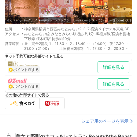
ホットペッパーグルメ
一休.comレストラン
一休.comレストラン
一休.comレストラ
住所
:
神奈川県横浜市西区みなとみらい2-3-7 横浜ベイホテル東急 3F
アクセス
:
みなとみらい線 みなとみらい駅 徒歩約1分 JR根岸線/横浜市営地
下鉄線 桜木町駅 徒歩約10分
営業時間
:
昼 完全2部制 1．11:30 ～ 2．13:40 ～ （14:00） 夜 17:30 ～
21:00（21:00） 土日祝日2部制 1．17:30 ～ 2．20:30 ～
ネット予約可能な外部サイトで見る
詳細を見る
ポイント貯まる
詳細を見る
ポイント貯まる
その他の外部サイトで見る
シェア用のページを表示
美女と野獣のカフェ&レストラン Beauty&the Beast