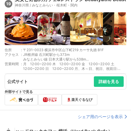
19
神奈川県 / みなとみらい・桜木町・関内
住所
:
〒231-0023 横浜市中区山下町219 カーサ丸徳 B1F
アクセス
:
JR根岸線 石川町駅から373m
みなとみらい線 日本大通り駅から538m
営業時間
:
みなとみらい線 元町・中華街駅から601m
月 12:00~22:00 木 12:00~22:00 金 12:00~22:00 土
12:00~22:00 日 12:00~22:00 月、木～日、祝日、祝前日:
12:00～22:00 （料理L.O. 19:30 ドリンクL.O. 19:30） 新型コロ
ナウイルス感染拡大防止対策として、自治体からの時短営業要請
公式サイト
詳細を見る
により時短営業をいたします。 ご予約状況により、閉店時間を早
める場合がございます。
外部サイトで見る
楽天ぐるなび
シェア用のページを表示