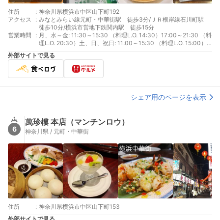
住所
:
神奈川県横浜市中区山下町192
アクセス
:
みなとみらい線元町・中華街駅 徒歩3分/ＪＲ根岸線石川町駅
徒歩10分/横浜市営地下鉄関内駅 徒歩15分
営業時間
:
月、水～金: 11:30～15:30 （料理L.O. 14:30）17:00～21:30 （料
理L.O. 20:30）土、日、祝日: 11:00～15:30 （料理L.O. 15:00）
17:00～21:30 （料理L.O. 20:30）
外部サイトで見る
シェア用のページを表示
萬珍樓 本店（マンチンロウ）
6
神奈川県 / 元町・中華街
住所
:
神奈川県横浜市中区山下町153
外部サイトで見る