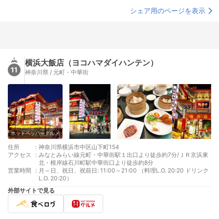
シェア用のページを表示
横浜大飯店（ヨコハマダイハンテン）
11
神奈川県 / 元町・中華街
ホットペッパーグルメ
住所
:
神奈川県横浜市中区山下町154
アクセス
:
みなとみらい線元町・中華街駅１出口より徒歩約7分/ＪＲ京浜東
北・根岸線石川町駅中華街口より徒歩約8分
営業時間
:
月～日、祝日、祝前日: 11:00～21:00 （料理L.O. 20:20 ドリンク
L.O. 20:20）
外部サイトで見る