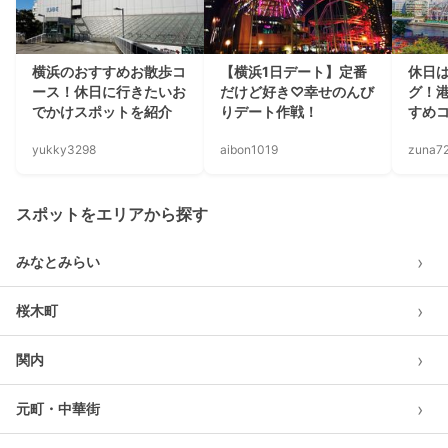
横浜のおすすめお散歩コ
【横浜1日デート】定番
休日
ース！休日に行きたいお
だけど好き♡幸せのんび
グ！
でかけスポットを紹介
りデート作戦！
すめ
yukky3298
aibon1019
zuna7
スポットをエリアから探す
›
みなとみらい
›
桜木町
›
関内
›
元町・中華街