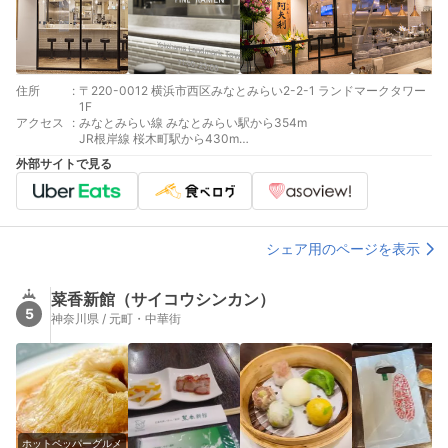
住所
:
〒220-0012 横浜市西区みなとみらい2-2-1 ランドマークタワー
1F
アクセス
:
みなとみらい線 みなとみらい駅から354m
JR根岸線 桜木町駅から430m
JR京浜東北線 桜木町駅から430m
外部サイトで見る
シェア用のページを表示
菜香新館（サイコウシンカン）
5
神奈川県 / 元町・中華街
ホットペッパーグルメ