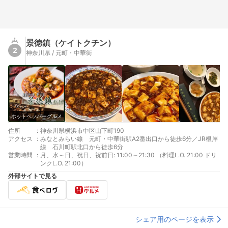
景徳鎮（ケイトクチン）
2
神奈川県 / 元町・中華街
ホットペッパーグルメ
住所
:
神奈川県横浜市中区山下町190
アクセス
:
みなとみらい線 元町・中華街駅A2番出口から徒歩6分／JR根岸
線 石川町駅北口から徒歩6分
営業時間
:
月、水～日、祝日、祝前日: 11:00～21:30 （料理L.O. 21:00 ドリ
ンクL.O. 21:00）
外部サイトで見る
シェア用のページを表示