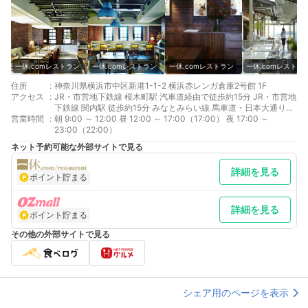
一休.comレストラン
一休.comレストラン
一休.comレストラン
一休.comレストラ
住所
:
神奈川県横浜市中区新港1-1-2 横浜赤レンガ倉庫2号館 1F
アクセス
:
JR・市営地下鉄線 桜木町駅 汽車道経由で徒歩約15分 JR・市営地
下鉄線 関内駅 徒歩約15分 みなとみらい線 馬車道・日本大通り駅
営業時間
:
徒歩約6分
朝 9:00 ～ 12:00 昼 12:00 ～ 17:00（17:00） 夜 17:00 ～
23:00（22:00）
ネット予約可能な外部サイトで見る
詳細を見る
ポイント貯まる
詳細を見る
ポイント貯まる
その他の外部サイトで見る
シェア用のページを表示