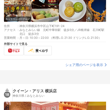
ホットペッパーグルメ
住所
:
神奈川県横浜市中区山下町191-24
アクセス
:
みなとみらい線 元町中華街駅 徒歩5分／JR根岸線 石川町駅
北口 徒歩3分
営業時間
:
月～日: 10:30～22:00 （料理L.O. 21:30 ドリンクL.O. 21:30）
外部サイトで見る
シェア用のページを表示
クイーン・アリス 横浜店
18
神奈川県 / みなとみらい