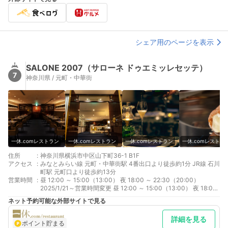
シェア用のページを表示
SALONE 2007（サローネ ドゥエミッレセッテ）
7
神奈川県 / 元町・中華街
一休.comレストラン
一休.comレストラン
一休.comレストラン
一休.comレストラ
住所
:
神奈川県横浜市中区山下町36-1 B1F
アクセス
:
みなとみらい線 元町・中華街駅 4番出口より徒歩約1分 JR線 石川
町駅 元町口より徒歩約13分
営業時間
:
昼 12:00 ～ 15:00（13:00） 夜 18:00 ～ 22:30（20:00）
2025/1/21～営業時間変更 昼 12:00 ～ 15:00（13:00） 夜 18:00
～ 22:00（19:30）
ネット予約可能な外部サイトで見る
詳細を見る
ポイント貯まる