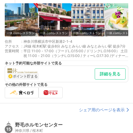
一休.comレストラン
一休.comレストラン
一休.comレストラン
一休.comレストラ
住所
:
神奈川県横浜市中区新港2-1-4
アクセス
:
JR線 桜木町駅 徒歩8分 みなとみらい線 みなとみらい駅 徒歩7分
営業時間
:
平日 11:00 - 17:00（フードL.O.15:00 / ドリンクL.O.16:00） 土日
祝 11:00 - 21:00（ランチL.O.15:00 / ティーL.O.17:30 /ディナー
L.O.20:00）
ネット予約可能な外部サイトで見る
詳細を見る
ポイント貯まる
その他の外部サイトで見る
シェア用のページを表示
野毛ホルモンセンター
15
神奈川県 / 桜木町