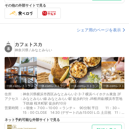
その他の外部サイトで見る
シェア用のページを表示
カフェトスカ
8
神奈川県 / みなとみらい
一休.comレストラン
一休.comレストラン
一休.comレストラン
一休.comレストラ
住所
:
神奈川県横浜市西区みなとみらい2-3-7 横浜ベイホテル東急 2F
アクセス
:
みなとみらい線 みなとみらい駅 徒歩約1分 JR根岸線/横浜市営地
下鉄線 桜木町駅 徒歩約10分
営業時間
:
＜朝食＞ 7:00～10:00 ＜ランチ＞ 90分制 平日 11：30～
15：00 CLOSE 14:30 (デザートのみ15:00) L.O. 土日祝 11：
30～15：30 CLOSE 15:30 (アラカルトのみ15:00) L.O. ＜ディ
ネット予約可能な外部サイトで見る
ナー＞ 120分制 月・火・水・金・日・祝 17：00～21：
00 21:00 CLOSE 土 17:00