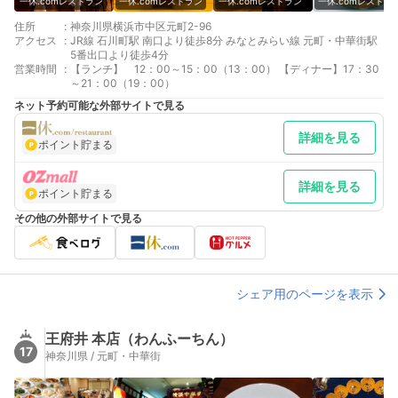
一休.comレストラン
一休.comレストラン
一休.comレストラン
一休.comレストラ
住所
:
神奈川県横浜市中区元町2-96
アクセス
:
JR線 石川町駅 南口より徒歩8分 みなとみらい線 元町・中華街駅
5番出口より徒歩4分
営業時間
:
【ランチ】 12：00～15：00（13：00） 【ディナー】17：30
～21：00（19：00）
ネット予約可能な外部サイトで見る
詳細を見る
ポイント貯まる
詳細を見る
ポイント貯まる
その他の外部サイトで見る
シェア用のページを表示
王府井 本店（わんふーちん）
17
神奈川県 / 元町・中華街