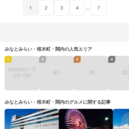
1
2
3
4
…
7
みなとみらい・桜木町・関内の人気エリア
1
2
3
4
みなとみらい・桜
川崎
横浜
湘南
木町・関内
みなとみらい・桜木町・関内のグルメに関する記事