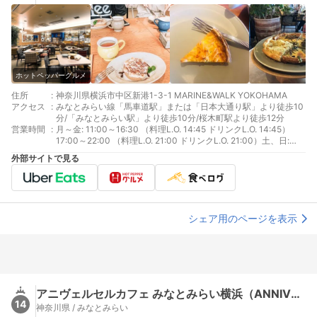
ホットペッパーグルメ
住所
:
神奈川県横浜市中区新港1-3-1 MARINE&WALK YOKOHAMA
アクセス
:
みなとみらい線「馬車道駅」または「日本大通り駅」より徒歩10
分/「みなとみらい駅」より徒歩10分/桜木町駅より徒歩12分
営業時間
:
月～金: 11:00～16:30 （料理L.O. 14:45 ドリンクL.O. 14:45）
17:00～22:00 （料理L.O. 21:00 ドリンクL.O. 21:00）土、日:
11:00～21:30 （料理L.O. 21:00 ドリンクL.O. 14:45）祝日: 11:00
外部サイトで見る
～21:30 （料理L.O. 21:00）
シェア用のページを表示
アニヴェルセルカフェ みなとみらい横浜（ANNIVERSAIRE CAFE）
14
神奈川県 / みなとみらい