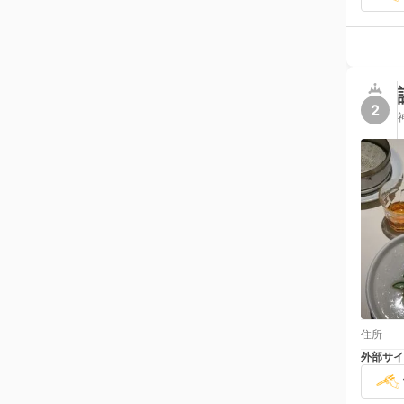
2
住所
外部サイ