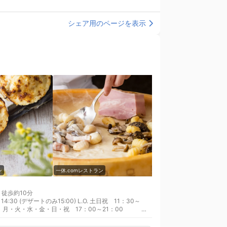
シェア用のページを表示
ン
一休.comレストラン
一休.comレストラン
 徒歩約10分
E