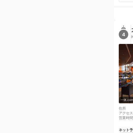
4
一休.c
住所
アクセス
営業時間
ネット予