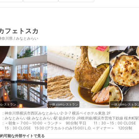
カフェトスカ
神奈川県 / みなとみらい
omレストラン
一休.comレストラン
一休.comレストラ
:
神奈川県横浜市西区みなとみらい2-3-7 横浜ベイホテル東急 2F
:
みなとみらい線 みなとみらい駅 徒歩約1分 JR根岸線/横浜市営地下鉄線 桜木町駅
:
＜朝食＞ 7:00～10:00 ＜ランチ＞ 90分制 平日 11：30～15：00 CLOSE 14:30 (デザートのみ15:00) L.O. 土日祝 11：30～
15：30 CLOSE 15:30 (アラカルトのみ15:00) L.O. ＜ディナー＞ 120分制 月・火・水・金・日・祝 17：00～21：00
21:00 CLOSE 土 17:00～/19:30～ (二部制) 22:00 CLOS
約可能な外部サイトで見る