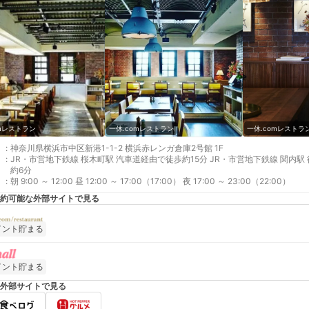
omレストラン
一休.comレストラン
一休.comレストラ
:
神奈川県横浜市中区新港1-1-2 横浜赤レンガ倉庫2号館 1F
:
JR・市営地下鉄線 桜木町駅 汽車道経由で徒歩約15分 JR・市営地下鉄線 関内駅
約6分
:
朝 9:00 ～ 12:00 昼 12:00 ～ 17:00（17:00） 夜 17:00 ～ 23:00（22:00）
約可能な外部サイトで見る
イント貯まる
イント貯まる
外部サイトで見る