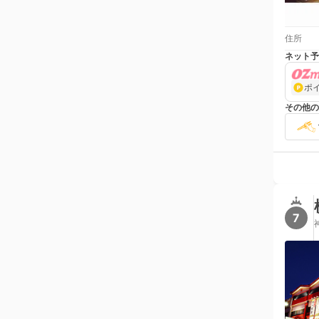
住所
ネット予
ポ
その他の
7