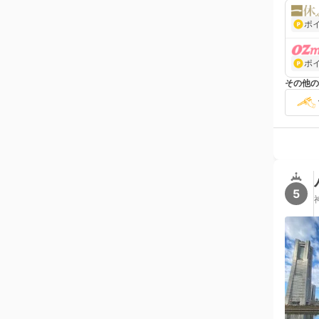
ポ
ポ
その他の
5