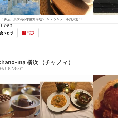
:
神奈川県横浜市中区海岸通5-25-2 シャレール海岸通 1F
トで見る
chano-ma 横浜 （チャノマ）
神奈川県 / 桜木町