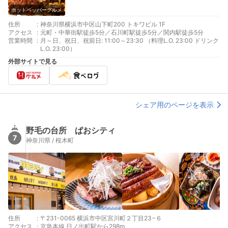
ホットペッパーグルメ
住所
:
神奈川県横浜市中区山下町200 トキワビル 1F
アクセス
:
元町・中華街駅徒歩5分／石川町駅徒歩5分／関内駅徒歩5分
営業時間
:
月～日、祝日、祝前日: 11:00～23:30 （料理L.O. 23:00 ドリンク
L.O. 23:00）
外部サイトで見る
シェア用のページを表示
野毛の台所 ぱおシティ
7
神奈川県 / 桜木町
住所
:
〒231-0065 横浜市中区宮川町２丁目23−６
アクセス
:
京急本線 日ノ出町駅から298m