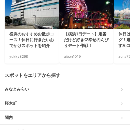
横浜のおすすめお散歩コ
【横浜1日デート】定番
休日
ース！休日に行きたいお
だけど好き♡幸せのんび
グ！
でかけスポットを紹介
りデート作戦！
すめ
yukky3298
aibon1019
zuna7
スポットをエリアから探す
›
みなとみらい
›
桜木町
›
関内