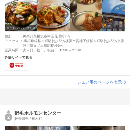
ホットペッパーグルメ
住所
:
神奈川県横浜市中区花咲町1-9
アクセス
:
JR根岸線桜木町駅徒歩5分/横浜市営地下鉄桜木町駅徒歩5分/京浜
急行線日ノ出町駅徒歩5分
営業時間
:
火～日、祝日、祝前日: 11:00～21:00
外部サイトで見る
シェア用のページを表示
野毛ホルモンセンター
2
神奈川県 / 桜木町