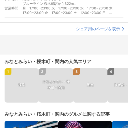
ブルーライン 桜木町駅から322m
営業時間
:
JR京浜東北線 桜木町駅から477m
月 17:00~23:00 火 17:00~23:00 水 17:00~23:00 木
JR根岸線 桜木町駅から477m
17:00~23:00 金 17:00~23:00 土 12:00~23:00 日
12:00~23:00
シェア用のページを表示
みなとみらい・桜木町・関内の人気エリア
1
2
3
4
みなとみらい・桜
横浜
湘南
海老名・
木町・関内
みなとみらい・桜木町・関内のグルメに関する記事