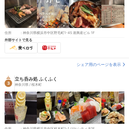
住所
:
神奈川県横浜市中区野毛町1-45 港興産ビル 1F
外部サイトで見る
シェア用のページを表示
立ち呑み処 ふくふく
3
神奈川県 / 桜木町
住所
:
神奈川県横浜市中区桜木町1-1 ぴおシティ B2F