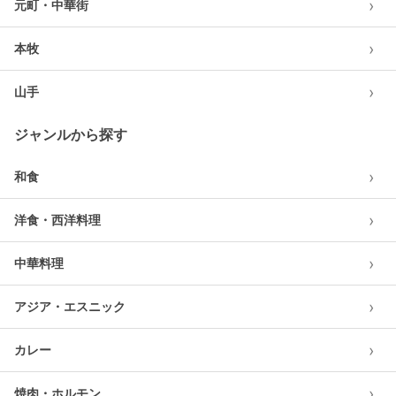
›
元町・中華街
›
本牧
›
山手
ジャンルから探す
›
和食
›
洋食・西洋料理
›
中華料理
›
アジア・エスニック
›
カレー
›
焼肉・ホルモン