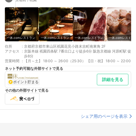
一休.comレストラン
一休.comレストラン
一休.comレストラン
一休.comレストラ
住所
:
京都府京都市東山区祇園花見小路末吉町南東角 2F
アクセス
:
京阪本線 祇園四条駅 7番出口より徒歩6分 阪急京都線 河原町駅 徒
歩8分
営業時間
:
【月～土】 18:00 ～ 26:00（25:30） 【日・祝】 18:00 ～ 22:00
ネット予約可能な外部サイトで見る
詳細を見る
ポイント貯まる
その他の外部サイトで見る
シェア用のページを表示