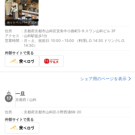
ホットペッパーグルメ
住所
:
京都府京都市山科区安朱中小路町5-9 スワン山科ビル 3F
アクセス
:
山科駅徒歩1分
営業時間
:
月～土、祝前日: 10:00～15:00 （料理L.O. 14:30 ドリンクL.O.
14:30）
外部サイトで見る
シェア用のページを表示
一旦
17
京都府 / 山科
住所
:
京都府京都市山科区小野西浦68-20
外部サイトで見る