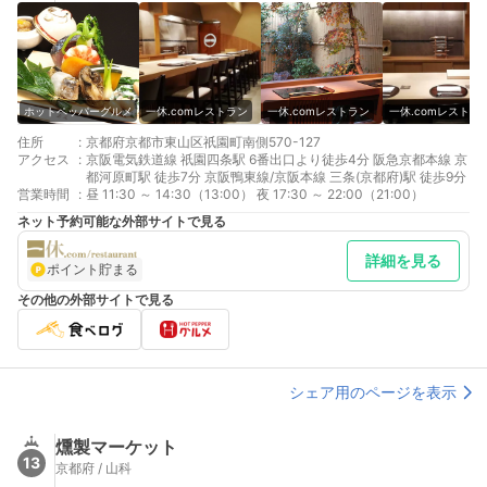
ホットペッパーグルメ
一休.comレストラン
一休.comレストラン
一休.comレストラ
住所
:
京都府京都市東山区祇園町南側570-127
アクセス
:
京阪電気鉄道線 祇園四条駅 6番出口より徒歩4分 阪急京都本線 京
都河原町駅 徒歩7分 京阪鴨東線/京阪本線 三条(京都府)駅 徒歩9分
営業時間
:
昼 11:30 ～ 14:30（13:00） 夜 17:30 ～ 22:00（21:00）
ネット予約可能な外部サイトで見る
詳細を見る
ポイント貯まる
その他の外部サイトで見る
シェア用のページを表示
燻製マーケット
13
京都府 / 山科