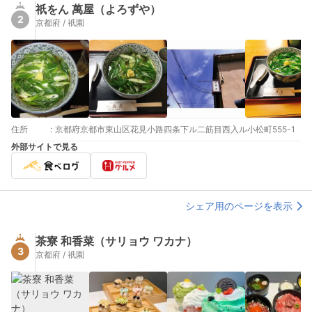
祇をん 萬屋（よろずや）
2
京都府 / 祇園
住所
:
京都府京都市東山区花見小路四条下ル二筋目西入ル小松町555-1
外部サイトで見る
シェア用のページを表示
茶寮 和香菜（サリョウ ワカナ）
3
京都府 / 祇園