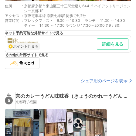
住所
:
京都府京都市東山区三十三間堂廻り644-2 ハイアットリージェン
シー京都 1F
アクセス
:
京阪電車本線 京阪七条駅 徒歩で約7分
営業時間
:
ブレックファスト 6:30 ～ 10:30 ランチ 11:30 ～ 14:30
ティー 14:30 ～ 17:30 ラウンジ 17:30～20:00 (19：30)
ネット予約可能な外部サイトで見る
詳細を見る
ポイント貯まる
その他の外部サイトで見る
シェア用のページを表示
京のカレーうどん味味香（きょうのかれーうどん みみこう）
5
京都府 / 祇園