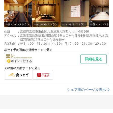
一休.comレストラン
一休.comレストラン
一休.comレストラン
一休.comレストラ
住所
:
京都府京都市東山区八坂通東大路西入ル小松町566
アクセス
:
京阪電気鉄道線 祇園四条駅 6番出口から徒歩8分 阪急京都本線 京
都河原町駅 1番出口から徒歩10分
営業時間
:
昼 11：00～15：30（14：30） 夜 17：00～21：30（20：30）
ネット予約可能な外部サイトで見る
詳細を見る
ポイント貯まる
その他の外部サイトで見る
シェア用のページを表示