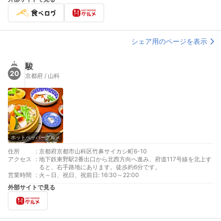
シェア用のページを表示
駿
20
京都府 / 山科
ホットペッパーグルメ
住所
:
京都府京都市山科区竹鼻サイカシ町6-10
アクセス
:
地下鉄東野駅2番出口から北西方向へ進み、府道117号線を北上す
ると、右手路地にあります。徒歩約6分です。
営業時間
:
火～日、祝日、祝前日: 16:30～22:00
外部サイトで見る