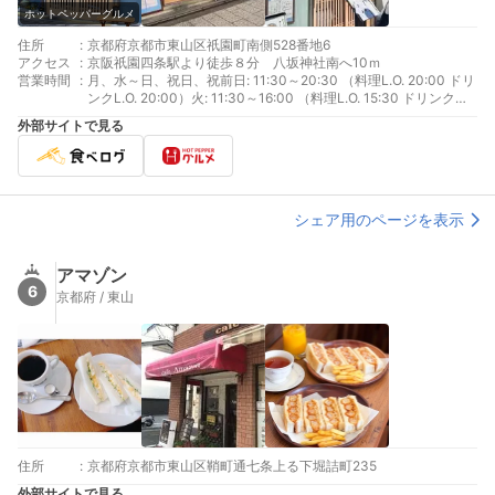
ホットペッパーグルメ
住所
:
京都府京都市東山区祇園町南側528番地6
アクセス
:
京阪祇園四条駅より徒歩８分 八坂神社南へ10ｍ
営業時間
:
月、水～日、祝日、祝前日: 11:30～20:30 （料理L.O. 20:00 ドリ
ンクL.O. 20:00）火: 11:30～16:00 （料理L.O. 15:30 ドリンク
L.O. 15:30）
外部サイトで見る
シェア用のページを表示
アマゾン
6
京都府 / 東山
住所
:
京都府京都市東山区鞘町通七条上る下堀詰町235
外部サイトで見る