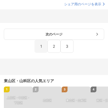
シェア用のページを表示
次のページ
1
2
3
東山区・山科区の人気エリア
1
2
3
4
上京区・中京区・
左京区
東山区・山科区
南区・伏
下京区