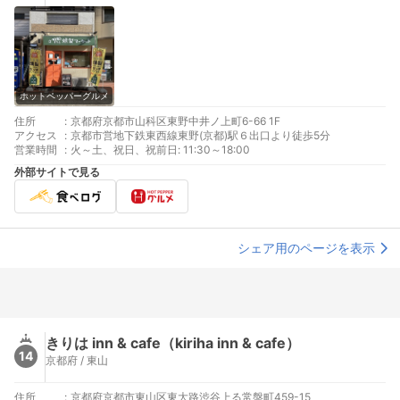
ホットペッパーグルメ
住所
:
京都府京都市山科区東野中井ノ上町6-66 1F
アクセス
:
京都市営地下鉄東西線東野(京都)駅６出口より徒歩5分
営業時間
:
火～土、祝日、祝前日: 11:30～18:00
外部サイトで見る
シェア用のページを表示
きりは inn & cafe（kiriha inn & cafe）
14
京都府 / 東山
住所
:
京都府京都市東山区東大路渋谷上る常盤町459-15