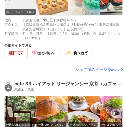
ホットペッパーグルメ
住所
:
京都府京都市東山区下河原町476-2
アクセス
:
【京阪本線祇園四条駅１出口より】徒歩約14分/【阪急京都本線
京都河原町駅１Ｂ出口より】徒歩約19分
営業時間
:
月～日、祝日、祝前日: 11:00～18:00 （料理L.O. 13:30 ドリンク
L.O. 13:30）
外部サイトで見る
シェア用のページを表示
cafe 33 ハイアット リージェンシー 京都（カフェ サーティ・スリー【旧店名】ザ・グリル）
4
京都府 / 東山
一休.comレストラン
一休.comレストラン
一休.comレストラン
一休.comレストラ