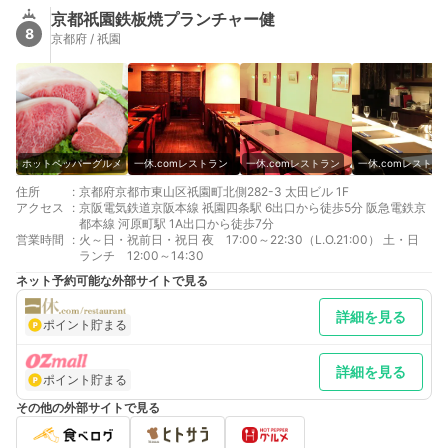
京都祇園鉄板焼プランチャー健
8
京都府 / 祇園
ホットペッパーグルメ
一休.comレストラン
一休.comレストラン
一休.comレストラ
住所
:
京都府京都市東山区祇園町北側282-3 太田ビル 1F
アクセス
:
京阪電気鉄道京阪本線 祇園四条駅 6出口から徒歩5分 阪急電鉄京
都本線 河原町駅 1A出口から徒歩7分
営業時間
:
火～日・祝前日・祝日 夜 17:00～22:30（L.O.21:00） 土・日
ランチ 12:00～14:30
ネット予約可能な外部サイトで見る
詳細を見る
ポイント貯まる
詳細を見る
ポイント貯まる
その他の外部サイトで見る