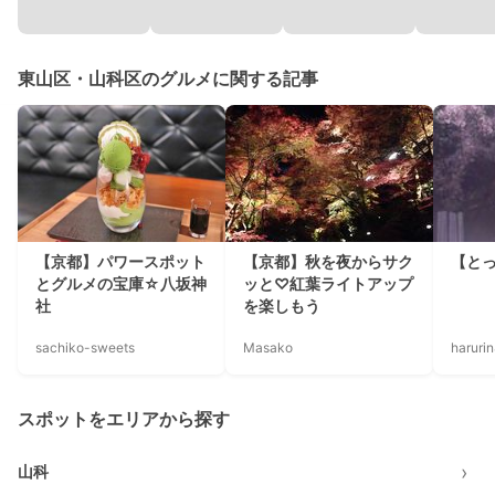
東山区・山科区のグルメに関する記事
【京都】パワースポット
【京都】秋を夜からサク
【と
とグルメの宝庫☆八坂神
ッと♡紅葉ライトアップ
社
を楽しもう
sachiko-sweets
Masako
haruri
スポットをエリアから探す
›
山科