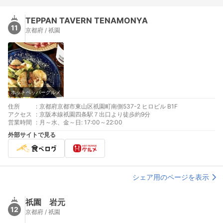
TEPPAN TAVERN TENAMONYA
11
京都府 / 祇園
ホットペッパーグルメ
住所
:
京都府京都市東山区祇園町南側537-2 ヒロビル B1F
アクセス
:
京阪本線祇園四条駅７出口より徒歩約9分
営業時間
:
月～水、金～日: 17:00～22:00
外部サイトで見る
シェア用のページを表示
祇園 岩元
12
京都府 / 祇園