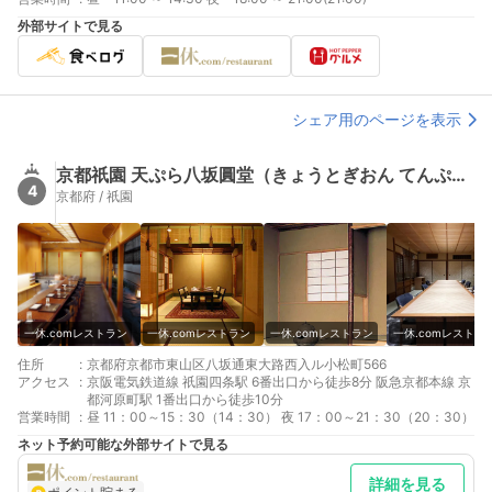
外部サイトで見る
シェア用のページを表示
京都祇園 天ぷら八坂圓堂（きょうとぎおん てんぷら やさかえんどう）
4
京都府 / 祇園
一休.comレストラン
一休.comレストラン
一休.comレストラン
一休.comレストラ
住所
:
京都府京都市東山区八坂通東大路西入ル小松町566
アクセス
:
京阪電気鉄道線 祇園四条駅 6番出口から徒歩8分 阪急京都本線 京
都河原町駅 1番出口から徒歩10分
営業時間
:
昼 11：00～15：30（14：30） 夜 17：00～21：30（20：30）
ネット予約可能な外部サイトで見る
詳細を見る