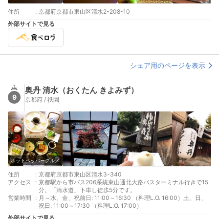
住所
:
京都府京都市東山区清水2-208-10
外部サイトで見る
シェア用のページを表示
奥丹 清水（おくたん きよみず）
9
京都府 / 祇園
ホットペッパーグルメ
住所
:
京都府京都市東山区清水3-340
アクセス
:
京都駅から市バス206系統東山通北大路バスターミナル行きで15
分。「清水道」下車し徒歩5分です。
営業時間
:
月～水、金、祝前日: 11:00～16:30 （料理L.O. 16:00）土、日、
祝日: 11:00～17:30 （料理L.O. 17:00）
外部サイトで見る