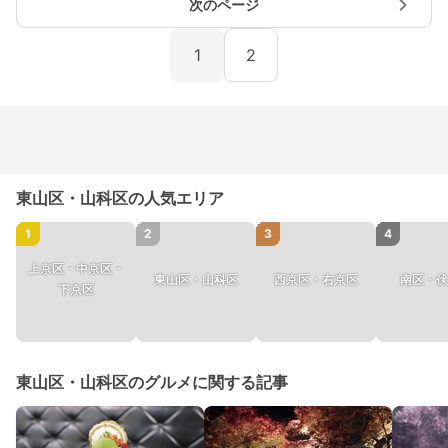
次のページ
1
2
東山区・山科区の人気エリア
1
2
3
4
上京区・中京区・
東山区・山科区
西京区・右京区
南区・伏
下京区
東山区・山科区のグルメに関する記事