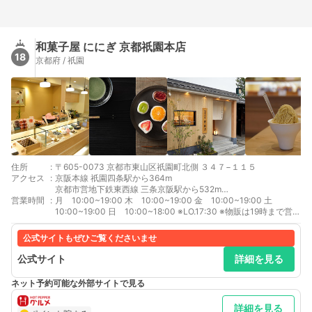
和菓子屋 ににぎ 京都祇園本店
18
京都府 / 祇園
住所
:
〒605-0073 京都市東山区祇園町北側 ３４７−１１５
アクセス
:
京阪本線 祇園四条駅から364m
京都市営地下鉄東西線 三条京阪駅から532m
営業時間
:
京阪本線 三条駅から577m
月 10:00~19:00 木 10:00~19:00 金 10:00~19:00 土
京阪鴨東線 三条駅から577m
10:00~19:00 日 10:00~18:00 ※LO.17:30 ※物販は19時まで営業
阪急京都本線 河原町駅から582m
(日祝は18時迄）
公式サイトもぜひご覧くださいませ
公式サイト
詳細を見る
ネット予約可能な外部サイトで見る
詳細を見る