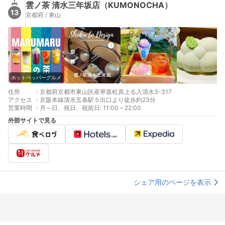
雲ノ茶 清水三年坂店（KUMONOCHA）
13
京都府 / 東山
ホットペッパーグルメ
住所
:
京都府京都市東山区産寧坂松原上る入清水3-317
アクセス
:
京阪本線清水五条駅５出口より徒歩約23分
営業時間
:
月～日、祝日、祝前日: 11:00～22:00
外部サイトで見る
シェア用のページを表示