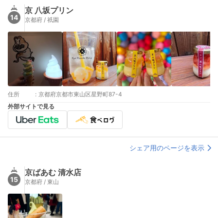
京 八坂プリン
14
京都府 / 祇園
住所
:
京都府京都市東山区星野町87-4
外部サイトで見る
シェア用のページを表示
京ばあむ 清水店
15
京都府 / 東山