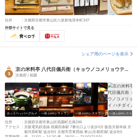
住所
:
京都府京都市東山区八坂新地清本町367
外部サイトで見る
シェア用のページを表示
京の米料亭 八代目儀兵衛（キョウノコメリョウテイ ハチダイメギヘエ）
3
京都府 / 祇園
ホットペッパーグルメ
一休.comレストラン
一休.comレストラン
一休.comレストラ
住所
:
京都府京都市東山区祇園町北側296
アクセス
:
京阪電気鉄道線 祇園四条駅 7番出口より徒歩5分 阪急京都本線 京
都河原町駅 徒歩8分 京都市営東西線 東山(京都府)駅 徒歩8分
営業時間
:
昼 11:00 ～ 14:30 夜 18:00 ～ 21:00(21:00)