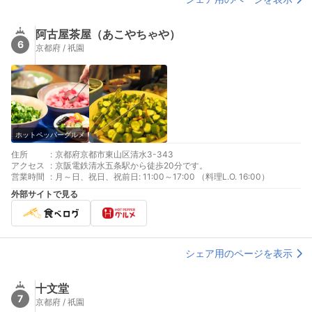
阿古屋茶屋（あこやちゃや）
6
京都府 / 祇園
ホットペッパーグルメ
住所
:
京都府京都市東山区清水3-343
アクセス
:
京阪電鉄清水五条駅から徒歩20分です。
営業時間
:
月～日、祝日、祝前日: 11:00～17:00 （料理L.O. 16:00）
外部サイトで見る
シェア用のページを表示
十文堂
7
京都府 / 祇園