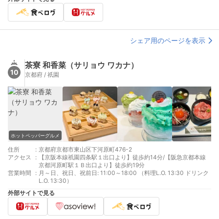
シェア用のページを表示
茶寮 和香菜（サリョウ ワカナ）
10
京都府 / 祇園
ホットペッパーグルメ
住所
:
京都府京都市東山区下河原町476-2
アクセス
:
【京阪本線祇園四条駅１出口より】徒歩約14分/【阪急京都本線
京都河原町駅１Ｂ出口より】徒歩約19分
営業時間
:
月～日、祝日、祝前日: 11:00～18:00 （料理L.O. 13:30 ドリンク
L.O. 13:30）
外部サイトで見る