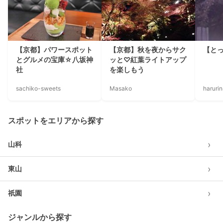
【京都】パワースポット
【京都】秋を夜からサク
【と
とグルメの宝庫☆八坂神
ッと♡紅葉ライトアップ
社
を楽しもう
sachiko-sweets
Masako
haruri
スポットをエリアから探す
›
山科
›
東山
›
祇園
ジャンルから探す