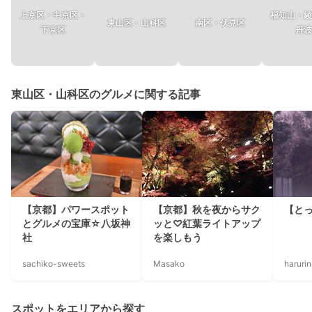
上京区・中京区・
福知山・綾
東山区・山科区
南区・伏見区
下京区
丹波
東山区・山科区のグルメに関する記事
【京都】パワースポット
【京都】秋を夜からサク
【と
とグルメの宝庫☆八坂神
ッと♡紅葉ライトアップ
社
を楽しもう
sachiko-sweets
Masako
haruri
スポットをエリアから探す