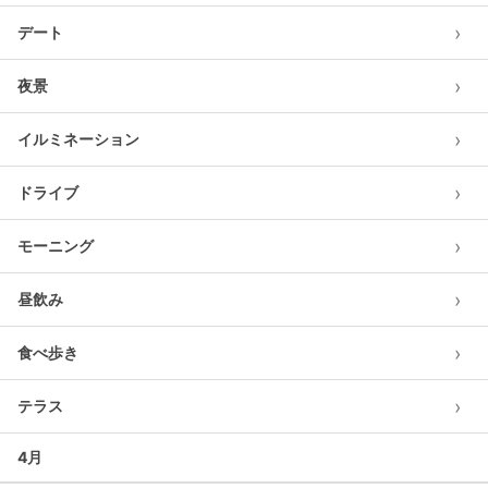
›
デート
›
夜景
›
イルミネーション
›
ドライブ
›
モーニング
›
昼飲み
›
食べ歩き
›
テラス
4月