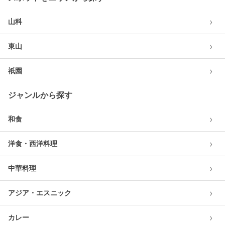
›
山科
›
東山
›
祇園
ジャンルから探す
›
和食
›
洋食・西洋料理
›
中華料理
›
アジア・エスニック
›
カレー