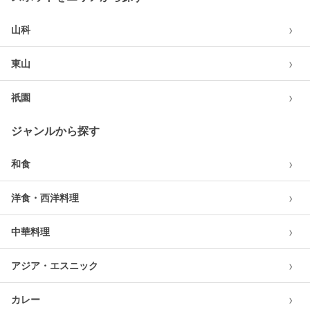
›
山科
›
東山
›
祇園
ジャンルから探す
›
和食
›
洋食・西洋料理
›
中華料理
›
アジア・エスニック
›
カレー