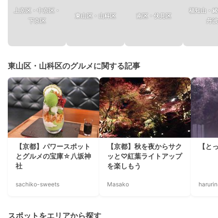
上京区・中京区・
福知山・綾
東山区・山科区
南区・伏見区
下京区
丹波
東山区・山科区のグルメに関する記事
【京都】パワースポット
【京都】秋を夜からサク
【と
とグルメの宝庫☆八坂神
ッと♡紅葉ライトアップ
社
を楽しもう
sachiko-sweets
Masako
haruri
スポットをエリアから探す