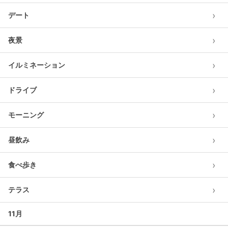
›
デート
›
夜景
›
イルミネーション
›
ドライブ
›
モーニング
›
昼飲み
›
食べ歩き
›
テラス
11月