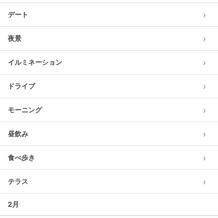
›
デート
›
夜景
›
イルミネーション
›
ドライブ
›
モーニング
›
昼飲み
›
食べ歩き
›
テラス
2月