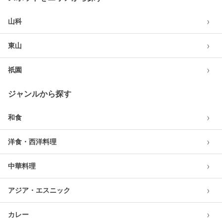
›
山科
›
東山
›
祇園
ジャンルから探す
›
和食
›
洋食・西洋料理
›
中華料理
›
アジア・エスニック
›
カレー