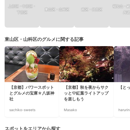
上京区・中京区・
福知山・綾
東山区・山科区
南区・伏見区
下京区
丹波
東山区・山科区のグルメに関する記事
【京都】パワースポット
【京都】秋を夜からサク
【と
とグルメの宝庫☆八坂神
ッと♡紅葉ライトアップ
社
を楽しもう
sachiko-sweets
Masako
haruri
スポットをエリアから探す