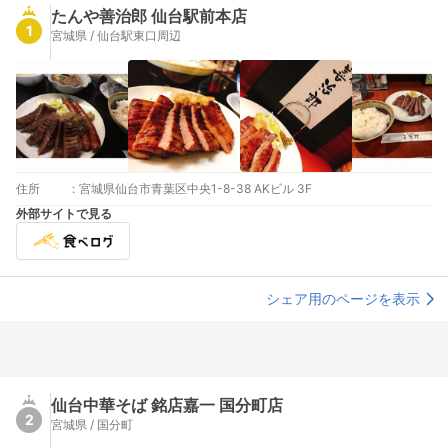
たんや善治郎 仙台駅前本店
1
宮城県 / 仙台駅東口周辺
住所
:
宮城県仙台市青葉区中央1-8-38 AKビル 3F
外部サイトで見る
シェア用のページを表示
仙台中華そば 銘店嘉一 国分町店
2
宮城県 / 国分町