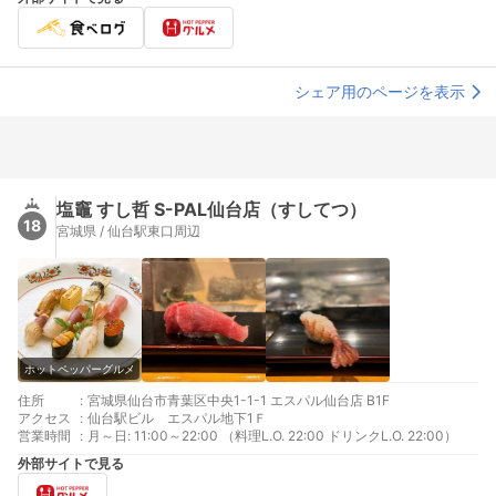
シェア用のページを表示
塩竈 すし哲 S-PAL仙台店（すしてつ）
18
宮城県 / 仙台駅東口周辺
ホットペッパーグルメ
住所
:
宮城県仙台市青葉区中央1-1-1 エスパル仙台店 B1F
アクセス
:
仙台駅ビル エスパル地下1Ｆ
営業時間
:
月～日: 11:00～22:00 （料理L.O. 22:00 ドリンクL.O. 22:00）
外部サイトで見る