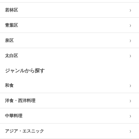
›
若林区
›
青葉区
›
泉区
›
太白区
ジャンルから探す
›
和食
›
洋食・西洋料理
›
中華料理
›
アジア・エスニック