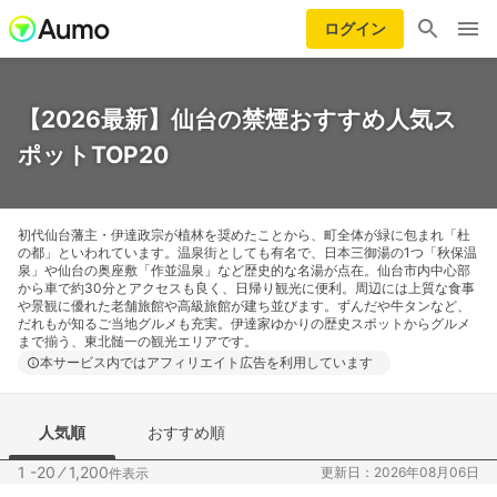
ログイン
【2026最新】仙台の禁煙おすすめ人気ス
ポットTOP20
初代仙台藩主・伊達政宗が植林を奨めたことから、町全体が緑に包まれ「杜
の都」といわれています。温泉街としても有名で、日本三御湯の1つ「秋保温
泉」や仙台の奥座敷「作並温泉」など歴史的な名湯が点在。仙台市内中心部
から車で約30分とアクセスも良く、日帰り観光に便利。周辺には上質な食事
や景観に優れた老舗旅館や高級旅館が建ち並びます。ずんだや牛タンなど、
だれもが知るご当地グルメも充実。伊達家ゆかりの歴史スポットからグルメ
まで揃う、東北髄一の観光エリアです。
本サービス内ではアフィリエイト広告を利用しています
人気順
おすすめ順
1 -20
⁄
1,200
更新日：2026年08月06日
件表示