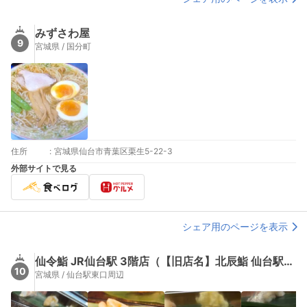
みずさわ屋
9
宮城県 / 国分町
住所
:
宮城県仙台市青葉区栗生5-22-3
外部サイトで見る
シェア用のページを表示
仙令鮨 JR仙台駅 3階店（【旧店名】北辰鮨 仙台駅鮨通り店）
10
宮城県 / 仙台駅東口周辺