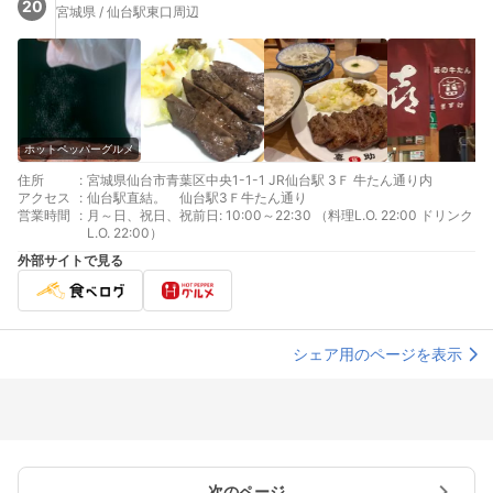
20
宮城県 / 仙台駅東口周辺
ホットペッパーグルメ
住所
:
宮城県仙台市青葉区中央1-1-1 JR仙台駅 3Ｆ 牛たん通り内
アクセス
:
仙台駅直結。 仙台駅3Ｆ牛たん通り
営業時間
:
月～日、祝日、祝前日: 10:00～22:30 （料理L.O. 22:00 ドリンク
L.O. 22:00）
外部サイトで見る
シェア用のページを表示
次のページ