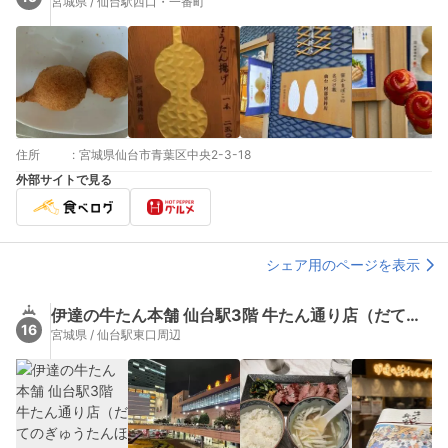
宮城県 / 仙台駅西口・一番町
住所
:
宮城県仙台市青葉区中央2-3-18
外部サイトで見る
シェア用のページを表示
伊達の牛たん本舗 仙台駅3階 牛たん通り店（だてのぎゅうたんほんぽ）
16
宮城県 / 仙台駅東口周辺