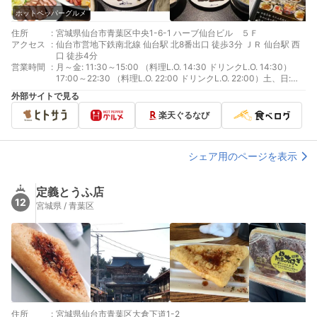
ホットペッパーグルメ
住所
:
宮城県仙台市青葉区中央1-6-1 ハーブ仙台ビル ５Ｆ
アクセス
:
仙台市営地下鉄南北線 仙台駅 北8番出口 徒歩3分 ＪＲ 仙台駅 西
口 徒歩4分
営業時間
:
月～金: 11:30～15:00 （料理L.O. 14:30 ドリンクL.O. 14:30）
17:00～22:30 （料理L.O. 22:00 ドリンクL.O. 22:00）土、日:
11:30～14:30 （料理L.O. 14:30 ドリンクL.O. 14:30）15:00～
外部サイトで見る
22:30 （料理L.O. 22:00 ドリンクL.O. 22:00）祝日: 11:00～
14:30 （料理L.O. 14:30 ドリンクL.O. 14:30）15:00～22:30 （料
楽天ぐるなび
理L.O. 22:00 ドリンクL.O. 22:00）
シェア用のページを表示
定義とうふ店
12
宮城県 / 青葉区
住所
:
宮城県仙台市青葉区大倉下道1-2