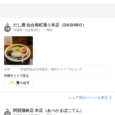
だし廊 仙台南町通り本店（DASHIRO）
14
宮城県 / 仙台駅西口・一番町
住所
:
宮城県仙台市青葉区一番町2-2-11 TKビル 1F
外部サイトで見る
シェア用のページを表示
阿部蒲鉾店 本店（あべかまぼこてん）
15