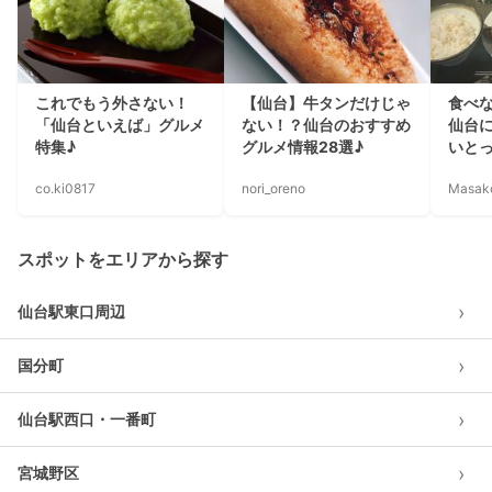
これでもう外さない！
【仙台】牛タンだけじゃ
食べ
「仙台といえば」グルメ
ない！？仙台のおすすめ
仙台
特集♪
グルメ情報28選♪
いと
co.ki0817
nori_oreno
Masak
スポットをエリアから探す
›
仙台駅東口周辺
›
国分町
›
仙台駅西口・一番町
›
宮城野区