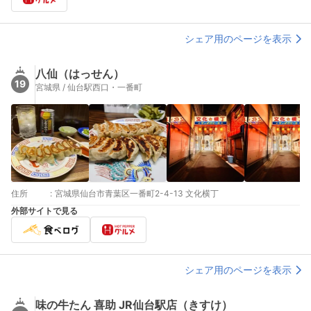
シェア用のページを表示
八仙（はっせん）
19
宮城県 / 仙台駅西口・一番町
住所
:
宮城県仙台市青葉区一番町2-4-13 文化横丁
外部サイトで見る
シェア用のページを表示
味の牛たん 喜助 JR仙台駅店（きすけ）