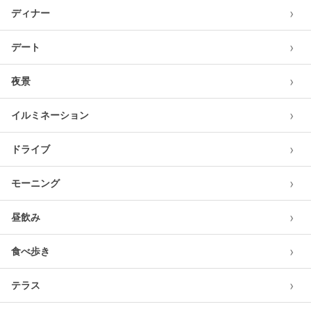
›
ディナー
›
デート
›
夜景
›
イルミネーション
›
ドライブ
›
モーニング
›
昼飲み
›
食べ歩き
›
テラス