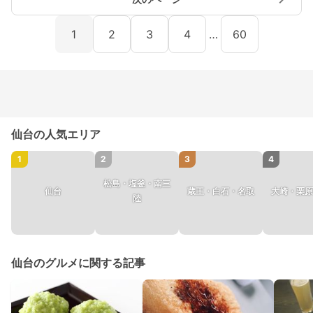
1
2
3
4
…
60
仙台の人気エリア
1
2
3
4
松島・塩釜・南三
仙台
蔵王・白石・名取
大崎・栗原
陸
仙台のグルメに関する記事