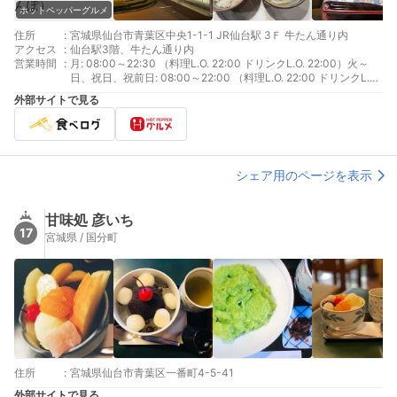
ホットペッパーグルメ
住所
:
宮城県仙台市青葉区中央1-1-1 JR仙台駅 3Ｆ 牛たん通り内
アクセス
:
仙台駅3階、牛たん通り内
営業時間
:
月: 08:00～22:30 （料理L.O. 22:00 ドリンクL.O. 22:00）火～
日、祝日、祝前日: 08:00～22:00 （料理L.O. 22:00 ドリンクL.O.
22:00）
外部サイトで見る
シェア用のページを表示
甘味処 彦いち
17
宮城県 / 国分町
住所
:
宮城県仙台市青葉区一番町4-5-41
外部サイトで見る