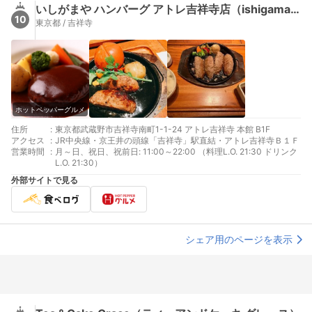
いしがまや ハンバーグ アトレ吉祥寺店（ishigamaya）
10
東京都 / 吉祥寺
ホットペッパーグルメ
住所
:
東京都武蔵野市吉祥寺南町1-1-24 アトレ吉祥寺 本館 B1F
アクセス
:
JR中央線・京王井の頭線「吉祥寺」駅直結・アトレ吉祥寺Ｂ１Ｆ
営業時間
:
月～日、祝日、祝前日: 11:00～22:00 （料理L.O. 21:30 ドリンク
L.O. 21:30）
外部サイトで見る
シェア用のページを表示