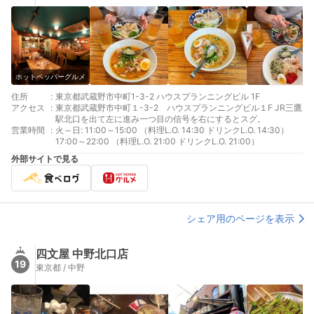
ホットペッパーグルメ
住所
:
東京都武蔵野市中町1-3-2 ハウスプランニングビル 1F
アクセス
:
東京都武蔵野市中町１-3-2 ハウスプランニングビル１F JR三鷹
駅北口を出て左に進み一つ目の信号を右にするとスグ。
営業時間
:
火～日: 11:00～15:00 （料理L.O. 14:30 ドリンクL.O. 14:30）
17:00～22:00 （料理L.O. 21:00 ドリンクL.O. 21:00）
外部サイトで見る
シェア用のページを表示
四文屋 中野北口店
19
東京都 / 中野