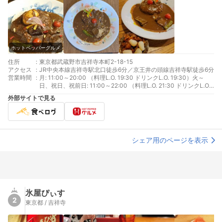
ホットペッパーグルメ
住所
:
東京都武蔵野市吉祥寺本町2-18-15
アクセス
:
JR中央本線吉祥寺駅北口徒歩6分／京王井の頭線吉祥寺駅徒歩6分
営業時間
:
月: 11:00～20:00 （料理L.O. 19:30 ドリンクL.O. 19:30）火～
日、祝日、祝前日: 11:00～22:00 （料理L.O. 21:30 ドリンクL.O.
21:30）
外部サイトで見る
シェア用のページを表示
氷屋ぴぃす
2
東京都 / 吉祥寺