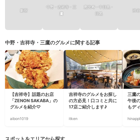
中野・吉祥寺・三
恵比寿・中目黒・
新宿
渋谷
鷹
目黒
中野・吉祥寺・三鷹のグルメに関する記事
【吉祥寺】話題のお店
吉祥寺のグルメをお探し
三鷹
「ZENON SAKABA」の
の方必見！口コミと共に
午後
グルメを紹介♡
17店ご紹介します♪
もデ
aibon1019
itken
hinapp
スポットをエリアから探す