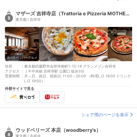
マザーズ 吉祥寺店（Trattoria e Pizzeria MOTHERS）
5
東京都 / 吉祥寺
ホットペッパーグルメ
住所
:
東京都武蔵野市吉祥寺南町1-15-14 グランメゾン吉祥寺
アクセス
:
ＪＲ中央線 吉祥寺駅 公園口 徒歩3分
営業時間
:
月～日、祝日、祝前日: 11:00～20:00 （料理L.O. 19:00 ドリンク
L.O. 19:00）
外部サイトで見る
シェア用のページを表示
ウッドベリーズ 本店（woodberry's）
6
東京都 / 吉祥寺