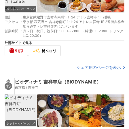
ホットペッパーグルメ
住所
:
東京都武蔵野市吉祥寺南町1-1-24 アトレ吉祥寺 1F 2番街
アクセス
:
東京都 武蔵野市 吉祥寺南町 1-1-24 アトレ吉祥寺 1F 2番街吉祥寺
駅直通アトレ吉祥寺内にございます
営業時間
:
月～日、祝日、祝前日: 11:00～21:00 （料理L.O. 20:00 ドリンク
L.O. 20:30）
外部サイトで見る
シェア用のページを表示
ビオディナミ 吉祥寺店（BIODYNAMIE）
13
東京都 / 吉祥寺
ホットペッパーグルメ