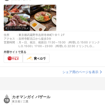
ホットペッパーグルメ
住所
:
東京都武蔵野市吉祥寺本町1-8-1 ２F
アクセス
:
吉祥寺駅北口から徒歩3分
営業時間
:
月～日、祝日、祝前日: 11:30～15:30 （料理L.O. 15:00 ドリンク
L.O. 15:00）17:00～23:00 （料理L.O. 22:30 ドリンクL.O.
22:30）
外部サイトで見る
シェア用のページを表示
カオマンガイ バザール
18
東京都 / 三鷹