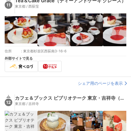
Tea＆Cake Grace（ティーアンドケーキ グレース）
11
東京都 / 西荻窪
住所
:
東京都杉並区西荻南3-16-6
外部サイトで見る
シェア用のページを表示
カフェ＆ブックス ビブリオテーク 東京・吉祥寺（café & books bibliotheque【旧店名】タルタート）
12
東京都 / 吉祥寺