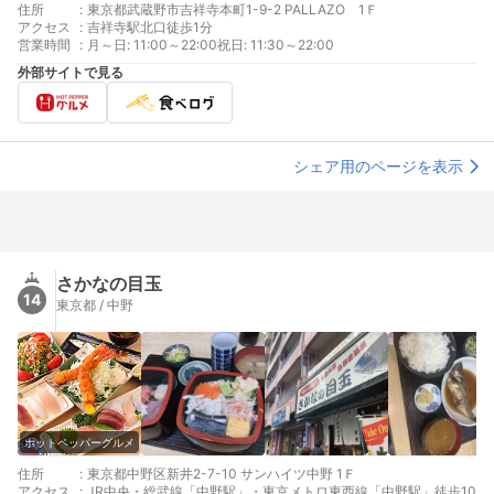
住所
:
東京都武蔵野市吉祥寺本町1-9-2 PALLAZO 1Ｆ
アクセス
:
吉祥寺駅北口徒歩1分
営業時間
:
月～日: 11:00～22:00祝日: 11:30～22:00
外部サイトで見る
シェア用のページを表示
さかなの目玉
14
東京都 / 中野
ホットペッパーグルメ
住所
:
東京都中野区新井2-7-10 サンハイツ中野 1Ｆ
アクセス
:
JR中央・総武線「中野駅」・東京メトロ東西線「中野駅」徒歩10