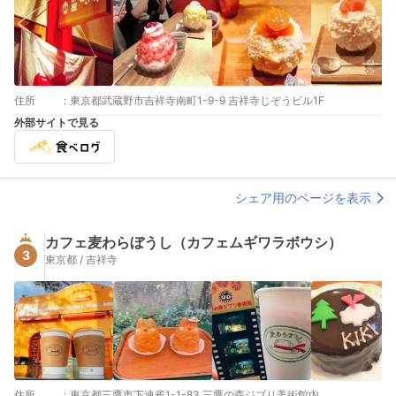
住所
:
東京都武蔵野市吉祥寺南町1-9-9 吉祥寺じぞうビル1F
外部サイトで見る
シェア用のページを表示
カフェ麦わらぼうし（カフェムギワラボウシ）
3
東京都 / 吉祥寺
住所
:
東京都三鷹市下連雀1-1-83 三鷹の森ジブリ美術館内