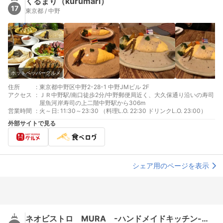
くるまり（kurumari）
17
東京都 / 中野
ホットペッパーグルメ
住所
:
東京都中野区中野2-28-1 中野JMビル 2F
アクセス
:
ＪＲ中野駅/南口徒歩2分/中野郵便局近く、大久保通り沿いの寿司
屋魚河岸寿司の上二階中野駅から306m
営業時間
:
火～日: 11:30～23:30 （料理L.O. 22:30 ドリンクL.O. 23:00）
外部サイトで見る
シェア用のページを表示
ネオビストロ MURA -ハンドメイドキッチン- 中野店