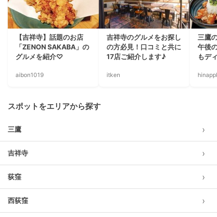
【吉祥寺】話題のお店
吉祥寺のグルメをお探し
三鷹
「ZENON SAKABA」の
の方必見！口コミと共に
午後
グルメを紹介♡
17店ご紹介します♪
もデ
aibon1019
itken
hinapp
スポットをエリアから探す
›
三鷹
›
吉祥寺
›
荻窪
›
西荻窪