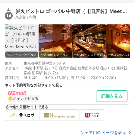
炭火ビストロ ゴーバル 中野店（【旧店名】Meet Meats 5バル）
14
東京都 / 中野
ホットペッパーグルメ
一休.comレストラン
一休.comレストラン
一休.comレストラ
住所
:
東京都中野区中野5-56-9
アクセス
:
JR線 中野駅 徒歩3分 西武新宿線 新井薬師前駅 徒歩13分 西武新
宿線 沼袋駅 徒歩17分
営業時間
:
昼 11:00 ～ 14:00（13:30） 夜 17:00 ～ 23:00（22:30）
ネット予約可能な外部サイトで見る
詳細を見る
ポイント貯まる
その他の外部サイトで見る
シェア用のページを表示