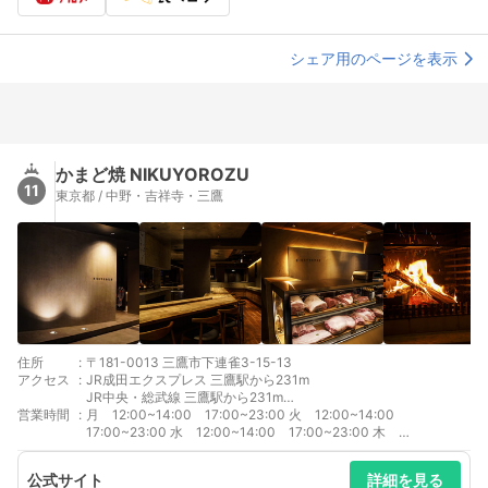
シェア用のページを表示
かまど焼 NIKUYOROZU
11
東京都 / 中野・吉祥寺・三鷹
住所
:
〒181-0013 三鷹市下連雀3-15-13
アクセス
:
JR成田エクスプレス 三鷹駅から231m
JR中央・総武線 三鷹駅から231m
営業時間
:
JR中央本線(東京ｰ塩尻) 三鷹駅から231m
月 12:00~14:00 17:00~23:00 火 12:00~14:00
JR中央線(快速) 三鷹駅から231m
17:00~23:00 水 12:00~14:00 17:00~23:00 木
JR成田エクスプレス 吉祥寺駅から1577m
12:00~14:00 17:00~23:00 金 12:00~14:00 17:00~23:00
土 12:00~14:00 17:00~23:00 日 12:00~14:00
公式サイト
詳細を見る
17:00~23:00 【精肉店】 11：30～CLOSE ランチ 12:00〜14:00