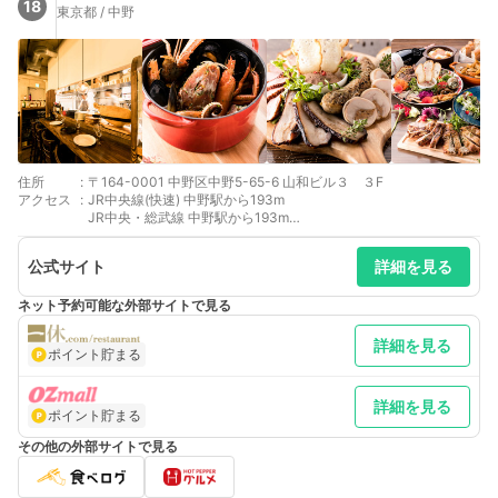
18
東京都 / 中野
住所
:
〒164-0001 中野区中野5-65-6 山和ビル３ ３F
アクセス
:
JR中央線(快速) 中野駅から193m
JR中央・総武線 中野駅から193m
東京メトロ東西線 中野駅から193m
公式サイト
詳細を見る
ネット予約可能な外部サイトで見る
詳細を見る
ポイント貯まる
詳細を見る
ポイント貯まる
その他の外部サイトで見る