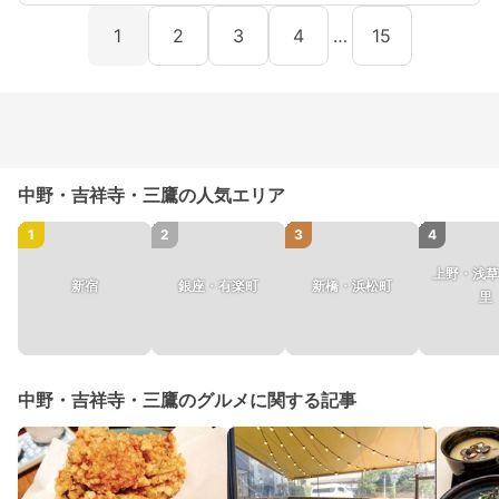
1
2
3
4
…
15
中野・吉祥寺・三鷹の人気エリア
1
2
3
4
上野・浅草
新宿
銀座・有楽町
新橋・浜松町
里
中野・吉祥寺・三鷹のグルメに関する記事