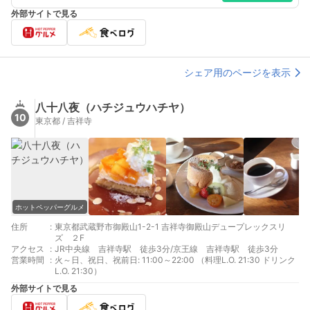
外部サイトで見る
シェア用のページを表示
八十八夜（ハチジュウハチヤ）
10
東京都 / 吉祥寺
ホットペッパーグルメ
住所
:
東京都武蔵野市御殿山1-2-1 吉祥寺御殿山デュープレックスリ
ズ ２F
アクセス
:
JR中央線 吉祥寺駅 徒歩3分/京王線 吉祥寺駅 徒歩3分
営業時間
:
火～日、祝日、祝前日: 11:00～22:00 （料理L.O. 21:30 ドリンク
L.O. 21:30）
外部サイトで見る