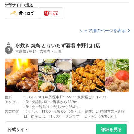
外部サイトで見る
シェア用のページを表示
水炊き 焼鳥 とりいちず酒場 中野北口店
9
東京都 / 中野・吉祥寺・三鷹
住所
:
〒164-0001 中野区中野5-59-11 筑紫屋ビル 1～3Ｆ
アクセス
:
JR中央線(快速) 中野駅から233m
JR中央・総武線 中野駅から233m
営業時間
:
東京メトロ東西線 中野駅から233m
【月～木】11:00～翌6:00 【金・土・祝前】24時間営業 ※金曜
日・祝前日は、11:00オープンです 【日・祝】翌6:00閉店
公式サイト
詳細を見る