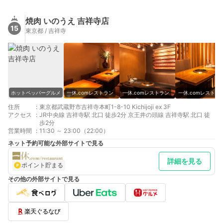
焼肉 いのうえ 吉祥寺店
15
東京都 / 吉祥寺
ホットペッパーグルメ
一休.comレストラン
一休.comレストラン
一休.comレストラ
住所
:
東京都武蔵野市吉祥寺本町1-8-10 Kichijoji ex 3F
アクセス
:
JR中央線 吉祥寺駅 北口 徒歩2分 京王井の頭線 吉祥寺駅 北口 徒
歩2分
営業時間
:
11:30 ～ 23:00（22:00）
ネット予約可能な外部サイトで見る
詳細を見る
ポイント貯まる
その他の外部サイトで見る
楽天ぐるなび