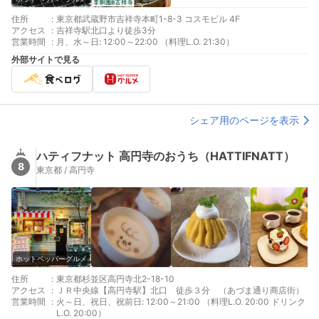
住所
:
東京都武蔵野市吉祥寺本町1-8-3 コスモビル 4F
アクセス
:
吉祥寺駅北口より徒歩3分
営業時間
:
月、水～日: 12:00～22:00 （料理L.O. 21:30）
外部サイトで見る
シェア用のページを表示
ハティフナット 高円寺のおうち（HATTIFNATT）
8
東京都 / 高円寺
ホットペッパーグルメ
住所
:
東京都杉並区高円寺北2-18-10
アクセス
:
ＪＲ中央線【高円寺駅】北口 徒歩３分 （あづま通り商店街）
営業時間
:
火～日、祝日、祝前日: 12:00～21:00 （料理L.O. 20:00 ドリンク
L.O. 20:00）