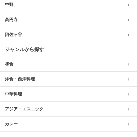
›
中野
›
高円寺
›
阿佐ヶ谷
ジャンルから探す
›
和食
›
洋食・西洋料理
›
中華料理
›
アジア・エスニック
›
カレー