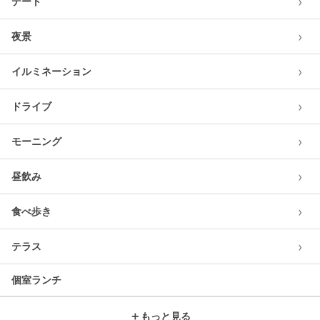
›
デート
›
夜景
›
イルミネーション
›
ドライブ
›
モーニング
›
昼飲み
›
食べ歩き
›
テラス
個室ランチ
＋
もっと見る