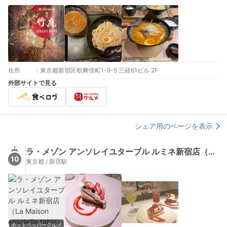
住所
:
東京都新宿区歌舞伎町1-9-5 三経61ビル 2F
外部サイトで見る
シェア用のページを表示
ラ・メゾン アンソレイユターブル ルミネ新宿店（La Maison ensoleille table）
10
東京都 / 新宿駅
ホットペッパーグルメ