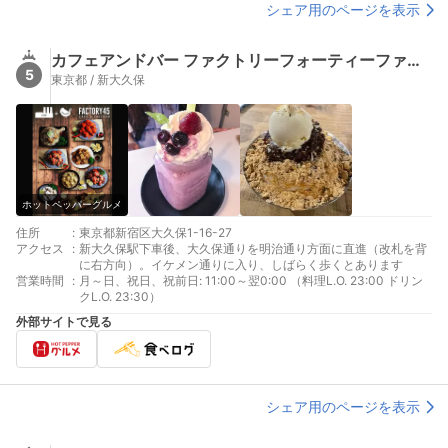
シェア用のページを表示
カフェアンドバー ファクトリーフォーティーファイブ（cafe&bar FACTORY45）
5
東京都 / 新大久保
ホットペッパーグルメ
住所
:
東京都新宿区大久保1-16-27
アクセス
:
新大久保駅下車後、大久保通りを明治通り方面に直進（改札を背
に右方向）。イケメン通りに入り、しばらく歩くとあります
営業時間
:
月～日、祝日、祝前日: 11:00～翌0:00 （料理L.O. 23:00 ドリン
クL.O. 23:30）
外部サイトで見る
シェア用のページを表示