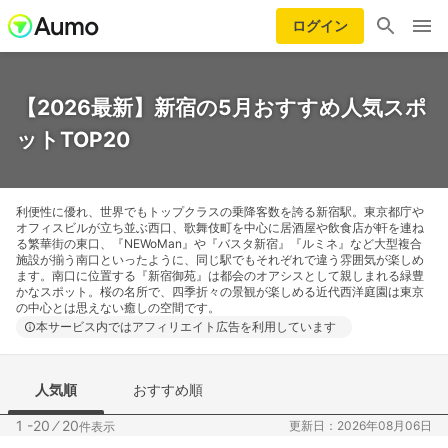
ログイン
【2026最新】新宿の5月おすすめ人気スポ
ットTOP20
利便性に優れ、世界でもトップクラスの乗降客数を誇る新宿駅。東京都庁や
オフィスビルが立ち並ぶ西口、歌舞伎町を中心に居酒屋や飲食店が軒を連ね
る繁華街の東口、『NEWoMan』や『バスタ新宿』『ルミネ』など大型複合
施設が揃う南口といったように、同じ駅でもそれぞれで違う雰囲気が楽しめ
ます。南口に位置する『新宿御苑』は都会のオアシスとして親しまれる緑豊
かなスポット。桜の名所で、四季折々の景観が楽しめる近代西洋庭園は東京
の中心とは思えない癒しの空間です。
本サービス内ではアフィリエイト広告を利用しています
人気順
おすすめ順
1 -20
⁄
20
更新日：2026年08月06日
件表示