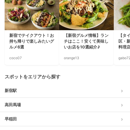
新宿でテイクアウト！お
【新宿グルメ情報】ラン
【タ
持ち帰りで楽しみたいグ
チはここ！安くて美味し
区・
ルメ6選
いお店を10選紹介♪
料理
coco07
orange13
gabo7
スポットをエリアから探す
›
新宿駅
›
高田馬場
›
早稲田