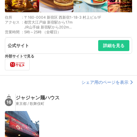
住所
:
〒160-0004 新宿区 西新宿1-18-3 村上ビル1F
アクセス
:
都営大江戸線 新宿駅から17m
JR山手線 新宿駅から202m
営業時間
:
東京メトロ丸ノ内線 新宿駅から448m
5時～25時 （全曜日）
都営大江戸線 新宿西口駅から516m
小田急線 南新宿駅から580m
公式サイト
詳細を見る
都営大江戸線 都庁前駅から585m
外部サイトで見る
シェア用のページを表示
ジャジャン麺ハウス
16
東京都 / 歌舞伎町