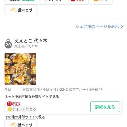
都営大江戸線 都庁前駅から556m
小田急線 新宿駅から572m
都営大江戸線 代々木駅から603m
JR中央・総武線 代々木駅から640m
JR山手線 代々木駅から640m
東京メトロ丸ノ内線 新宿駅から710m
シェア用のページを表示
都営大江戸線 新宿西口駅から752m
東京メトロ副都心線 新宿三丁目駅から858m
ええとこ 代々木
20
東京都 / 代々木
住所
:
東京都渋谷区千駄ヶ谷5-22-3 都営アパート2号棟 1F
ネット予約可能な外部サイトで見る
詳細を見る
ポイント貯まる
その他の外部サイトで見る