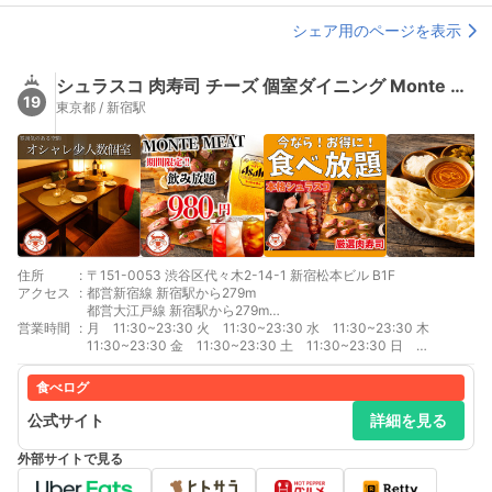
シェア用のページを表示
シュラスコ 肉寿司 チーズ 個室ダイニング Monte Meat 新宿西口店
19
東京都 / 新宿駅
住所
:
〒151-0053 渋谷区代々木2-14-1 新宿松本ビル B1F
アクセス
:
都営新宿線 新宿駅から279m
都営大江戸線 新宿駅から279m
営業時間
:
京王新線 新線新宿駅から279m
月 11:30~23:30 火 11:30~23:30 水 11:30~23:30 木
小田急線 南新宿駅から415m
11:30~23:30 金 11:30~23:30 土 11:30~23:30 日
京王線 新宿駅から431m
11:30~23:30 急なご予約もお気軽にお問い合わせください♪
JR山手線 新宿駅から466m
食べログ
JR湘南新宿ライン 新宿駅から466m
JR成田エクスプレス 新宿駅から466m
公式サイト
詳細を見る
JR埼京線 新宿駅から466m
JR中央・総武線 新宿駅から466m
外部サイトで見る
JR中央線(快速) 新宿駅から466m
JR中央本線(東京ｰ塩尻) 新宿駅から466m