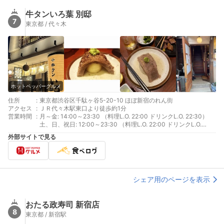
牛タンいろ葉 別邸
7
東京都 / 代々木
ホットペッパーグルメ
住所
:
東京都渋谷区千駄ヶ谷5-20-10 ほぼ新宿のれん街
アクセス
:
ＪＲ代々木駅東口より徒歩約1分
営業時間
:
月～金: 14:00～23:30 （料理L.O. 22:00 ドリンクL.O. 22:30）
土、日、祝日: 12:00～23:30 （料理L.O. 22:00 ドリンクL.O.
22:30）
外部サイトで見る
シェア用のページを表示
おたる政寿司 新宿店
8
東京都 / 新宿駅