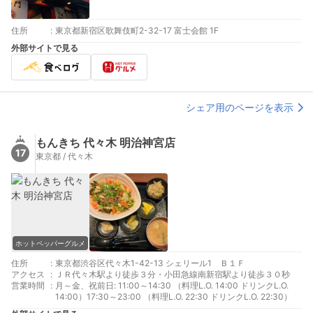
住所
:
東京都新宿区歌舞伎町2-32-17 富士会館 1F
外部サイトで見る
シェア用のページを表示
もんきち 代々木 明治神宮店
17
東京都 / 代々木
ホットペッパーグルメ
住所
:
東京都渋谷区代々木1-42-13 シェリール1 Ｂ１Ｆ
アクセス
:
ＪＲ代々木駅より徒歩３分・小田急線南新宿駅より徒歩３０秒
営業時間
:
月～金、祝前日: 11:00～14:30 （料理L.O. 14:00 ドリンクL.O.
14:00）17:30～23:00 （料理L.O. 22:30 ドリンクL.O. 22:30）