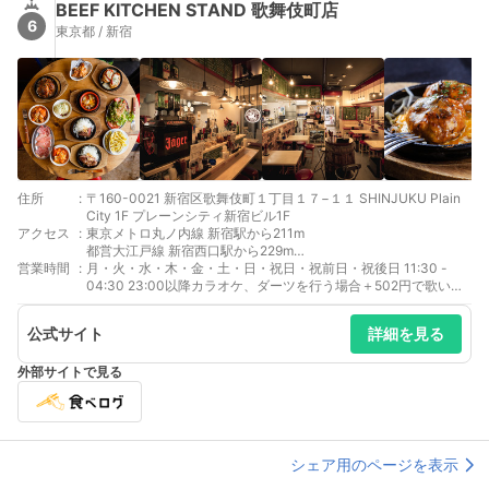
BEEF KITCHEN STAND 歌舞伎町店
6
東京都 / 新宿
住所
:
〒160-0021 新宿区歌舞伎町１丁目１７−１１ SHINJUKU Plain
City 1F プレーンシティ新宿ビル1F
アクセス
:
東京メトロ丸ノ内線 新宿駅から211m
都営大江戸線 新宿西口駅から229m
営業時間
:
西武新宿線 西武新宿駅から270m
月・火・水・木・金・土・日・祝日・祝前日・祝後日 11:30 -
小田急線 新宿駅から347m
04:30 23:00以降カラオケ、ダーツを行う場合＋502円で歌い放
題、飲み放題になります。
公式サイト
詳細を見る
外部サイトで見る
シェア用のページを表示