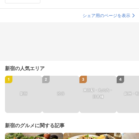
シェア用のページを表示
新宿の人気エリア
1
2
3
4
東京駅・丸の内・
新宿
渋谷
銀座・有
日本橋
新宿のグルメに関する記事