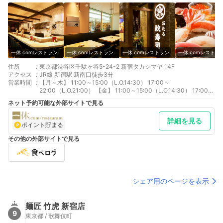
一休.comレストラン
一休.comレストラン
一休.comレストラン
一休.comレストラ
住所
:
東京都渋谷区千駄ヶ谷5-24-2 新宿タカシマヤ 14F
アクセス
:
JR線 新宿駅 新南口徒歩3分
営業時間
:
【月～木】 11:00～15:00（L.O.14:30） 17:00～
22:00（L.O.21:00） 【金】 11:00～15:00（L.O.14:30） 17:00～
23:00（L.O.22:00） 【土】 11:00～23:00（L.O.22:00） 【日
ネット予約可能な外部サイトで見る
祝】 11:00～22:00（L.O.21:00） ※繁忙期は通し営業を行う場合
がございます。 詳しくは店舗へお問い合わせください。
詳細を見る
ポイント貯まる
その他の外部サイトで見る
シェア用のページを表示
麺匠 竹虎 新宿店
9
東京都 / 歌舞伎町