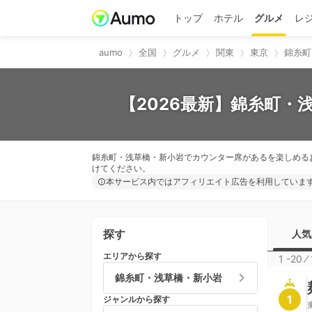
トップ
ホテル
グルメ
レ
aumo
全国
グルメ
関東
東京
錦糸町
【2026最新】錦糸町・
錦糸町・浅草橋・新小岩でカウンター席があるを楽しめる
けてください。
本サービス内ではアフィリエイト広告を利用していま
探す
人気
エリアから探す
1 -20
⁄
錦糸町・浅草橋・新小岩
1
ジャンルから探す