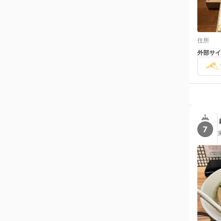
住所
外部サイ
7