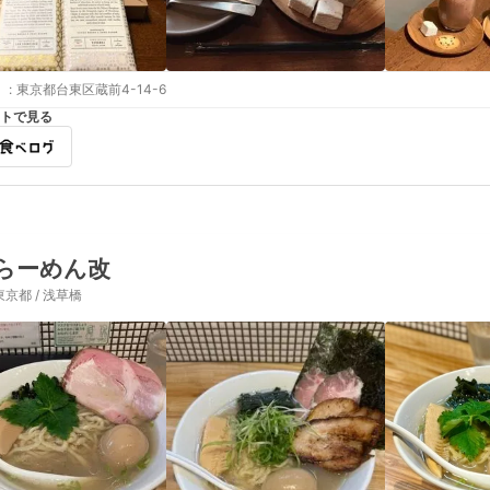
:
東京都台東区蔵前4-14-6
トで見る
らーめん改
東京都 / 浅草橋