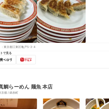
:
東京都江東区亀戸5-3-4
トで見る
真鯛らーめん 麺魚 本店
東京都 / 錦糸町