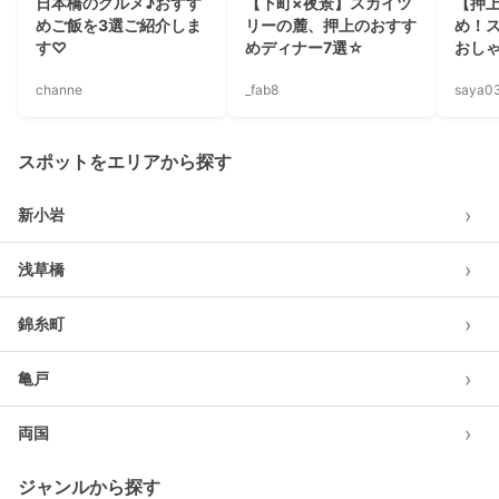
日本橋のグルメ♪おすす
【下町×夜景】スカイツ
【押
めご飯を3選ご紹介しま
リーの麓、押上のおすす
め！
す♡
めディナー7選☆
おし
channe
_fab8
saya0
スポットをエリアから探す
›
新小岩
›
浅草橋
›
錦糸町
›
亀戸
›
両国
ジャンルから探す