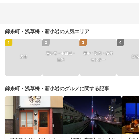
錦糸町・浅草橋・新小岩の人気エリア
1
2
3
4
恵比寿・中目黒・
府中・調布・多摩
渋谷
新宿
目黒
センター
錦糸町・浅草橋・新小岩のグルメに関する記事