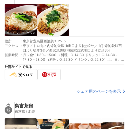
ホットペッパーグルメ
住所
:
東京都豊島区西池袋3-25-5
アクセス
:
東京メトロ丸ノ内線池袋駅1b出口より徒歩2分／山手線池袋駅西
口より徒歩3分／西武池袋線池袋駅西武南口より徒歩3分
営業時間
:
月～金: 11:30～15:00 （料理L.O. 14:30 ドリンクL.O. 14:30）
17:30～23:00 （料理L.O. 22:30 ドリンクL.O. 22:30）土、日、
祝日、祝前日: 11:30～23:00 （料理L.O. 22:30 ドリンクL.O.
外部サイトで見る
22:30）
シェア用のページを表示
梟書茶房
12
東京都 / 池袋