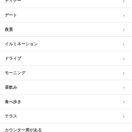
›
ディナー
›
デート
›
夜景
›
イルミネーション
›
ドライブ
›
モーニング
›
昼飲み
›
食べ歩き
›
テラス
カウンター席がある