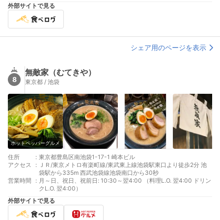
外部サイトで見る
シェア用のページを表示
無敵家（むてきや）
8
東京都 / 池袋
ホットペッパーグルメ
住所
:
東京都豊島区南池袋1-17-1 崎本ビル
アクセス
:
ＪＲ/東京メトロ有楽町線/東武東上線池袋駅東口より徒歩2分 池
袋駅から335m 西武池袋線池袋南口から30秒
営業時間
:
月～日、祝日、祝前日: 10:30～翌4:00 （料理L.O. 翌4:00 ドリン
クL.O. 翌4:00）
外部サイトで見る