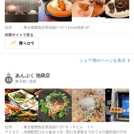
住所
:
東京都豊島区西池袋1-12-1 Esola池袋 4F
外部サイトで見る
シェア用のページを表示
あんぷく 池袋店
13
東京都 / 池袋
ホットペッパーグルメ
住所
:
東京都豊島区西池袋1-37-8 ＪＰビル １Ｆ
アクセス
:
池袋駅西口から徒歩３分…西口五差路まで出て⇒川越街道の方向