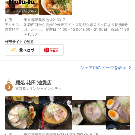
ホットペッパーグルメ
住所
:
東京都豊島区池袋2-60-7
アクセス
:
池袋西口から徒歩10分東京メトロ副都心線Ｃ６出口より徒歩5分
営業時間
:
月、水～土、祝前日: 11:30～15:0018:00～21:00日、祝日: 11:30
～15:30
外部サイトで見る
シェア用のページを表示
麺処 花田 池袋店
3
東京都 / サンシャインシティ
住所
:
東京都豊島区東池袋1-23-8 東池袋ISKビル 1F