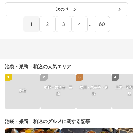
次のページ
1
2
3
4
…
60
池袋・巣鴨・駒込の人気エリア
1
2
3
4
中野・吉祥寺・三
立川・八王子・青
上野・浅草
新宿
鷹
梅
里
池袋・巣鴨・駒込のグルメに関する記事