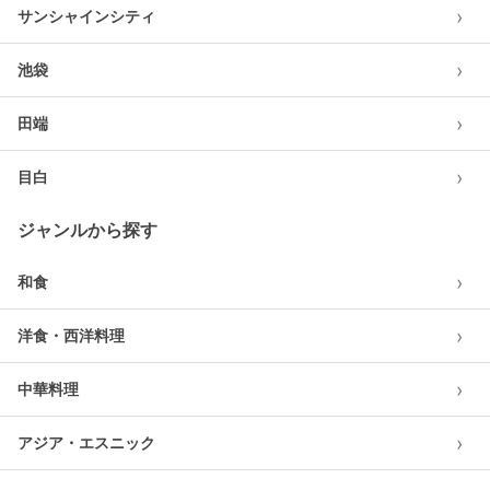
›
サンシャインシティ
›
池袋
›
田端
›
目白
ジャンルから探す
›
和食
›
洋食・西洋料理
›
中華料理
›
アジア・エスニック