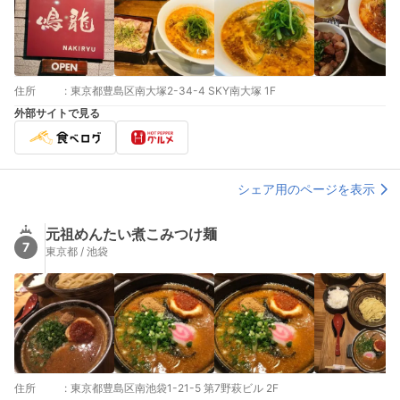
住所
:
東京都豊島区南大塚2-34-4 SKY南大塚 1F
外部サイトで見る
シェア用のページを表示
元祖めんたい煮こみつけ麺
7
東京都 / 池袋
住所
:
東京都豊島区南池袋1-21-5 第7野萩ビル 2F