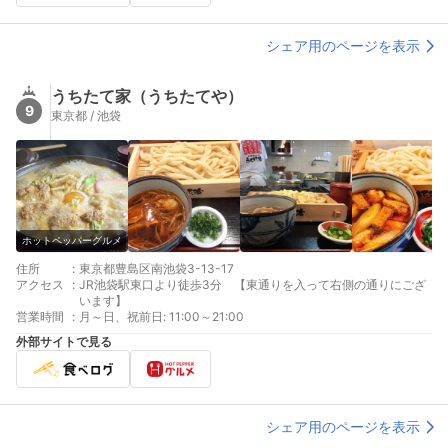
シェア用のページを表示
うちたて家（うちたてや）
9
東京都 / 池袋
ホットペッパーグルメ
住所
:
東京都豊島区南池袋3-13-17
アクセス
:
JR池袋駅東口より徒歩3分 【東通りを入って右側の通りにござ
います】
営業時間
:
月～日、祝前日: 11:00～21:00
外部サイトで見る
シェア用のページを表示