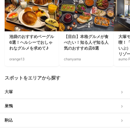
池袋のおすすめベーグル
【目白】本格グルメが食
大塚
6選！ヘルシーでおしゃ
べたい！知る人ぞ知る人
喫！「
れなグルメを求めて♪
気のおすすめ店6選
いぶ）
リゾ
orange13
chanyama
aumo P
スポットをエリアから探す
›
大塚
›
巣鴨
›
駒込