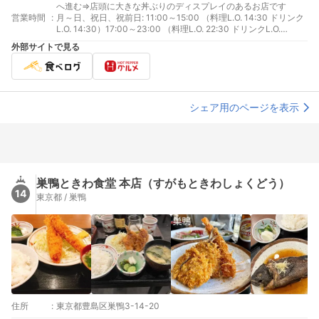
へ進む⇒店頭に大きな丼ぶりのディスプレイのあるお店です
営業時間
:
月～日、祝日、祝前日: 11:00～15:00 （料理L.O. 14:30 ドリンク
L.O. 14:30）17:00～23:00 （料理L.O. 22:30 ドリンクL.O.
22:30）
外部サイトで見る
シェア用のページを表示
巣鴨ときわ食堂 本店（すがもときわしょくどう）
14
東京都 / 巣鴨
住所
:
東京都豊島区巣鴨3-14-20