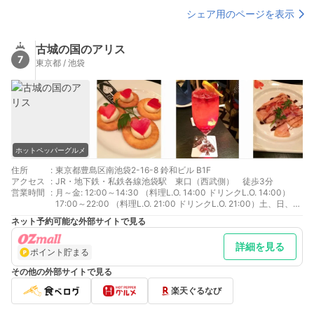
シェア用のページを表示
古城の国のアリス
7
東京都 / 池袋
ホットペッパーグルメ
住所
:
東京都豊島区南池袋2-16-8 鈴和ビル B1F
アクセス
:
JR・地下鉄・私鉄各線池袋駅 東口（西武側） 徒歩3分
営業時間
:
月～金: 12:00～14:30 （料理L.O. 14:00 ドリンクL.O. 14:00）
17:00～22:00 （料理L.O. 21:00 ドリンクL.O. 21:00）土、日、祝
日: 12:00～22:00 （料理L.O. 21:00 ドリンクL.O. 21:00）
ネット予約可能な外部サイトで見る
詳細を見る
ポイント貯まる
その他の外部サイトで見る
楽天ぐるなび