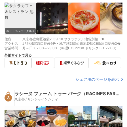
ホットペッパーグルメ
住所
:
東京都豊島区池袋2-39-10 サクラホテル池袋別館 1F
アクセス
:
JR池袋駅西口徒歩6分・地下鉄副都心線池袋駅C6番出口徒歩3分
営業時間
:
月～日: 07:00～23:00 （料理L.O. 22:00 ドリンクL.O. 22:00）
外部サイトで見る
楽天ぐるなび
シェア用のページを表示
ラシーヌ ファーム トゥー パーク（RACINES FARM TO PARK）
3
東京都 / サンシャインシティ