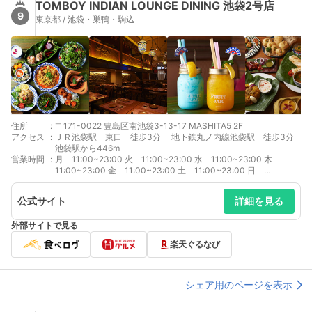
TOMBOY INDIAN LOUNGE DINING 池袋2号店
9
東京都 / 池袋・巣鴨・駒込
住所
:
〒171-0022 豊島区南池袋3-13-17 MASHITA5 2F
アクセス
:
ＪＲ池袋駅 東口 徒歩3分 地下鉄丸ノ内線池袋駅 徒歩3分
池袋駅から446m
営業時間
:
月 11:00~23:00 火 11:00~23:00 水 11:00~23:00 木
11:00~23:00 金 11:00~23:00 土 11:00~23:00 日
11:00~23:00
公式サイト
詳細を見る
外部サイトで見る
楽天ぐるなび
シェア用のページを表示