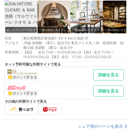
ホットペッパーグルメ
一休.comレストラン
一休.comレストラン
一休.comレストラ
住所
:
東京都豊島区東池袋1-39-4 the b 池袋 2F
アクセス
:
JR線 池袋駅 （東口）徒歩3分 東京メトロ丸ノ内・有楽町線・副
都心線 池袋駅 （東口）徒歩3分
営業時間
:
【朝】 全日 7:00～10:00(9:30LO) 【昼】 全日 11:30～
15:00(14:30LO) 【夜】 全日 17:30～23:00(22:30LO)
ネット予約可能な外部サイトで見る
詳細を見る
ポイント貯まる
詳細を見る
ポイント貯まる
その他の外部サイトで見る
シェア用のページを表示