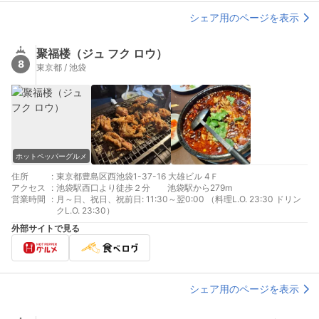
シェア用のページを表示
聚福楼（ジュ フク ロウ）
8
東京都 / 池袋
ホットペッパーグルメ
住所
:
東京都豊島区西池袋1-37-16 大雄ビル 4Ｆ
アクセス
:
池袋駅西口より徒歩２分 池袋駅から279m
営業時間
:
月～日、祝日、祝前日: 11:30～翌0:00 （料理L.O. 23:30 ドリン
クL.O. 23:30）
外部サイトで見る
シェア用のページを表示