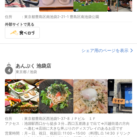
住所
:
東京都豊島区南池袋2-21-1 豊島区南池袋公園
外部サイトで見る
シェア用のページを表示
あんぷく 池袋店
4
東京都 / 池袋
ホットペッパーグルメ
住所
:
東京都豊島区西池袋1-37-8 ＪＰビル １Ｆ
アクセス
:
池袋駅西口から徒歩３分…西口五差路まで出て⇒川越街道の方向
へ進む⇒店頭に大きな丼ぶりのディスプレイのあるお店です
営業時間
:
月～日、祝日、祝前日: 11:00～15:00 （料理L.O. 14:30 ドリンク