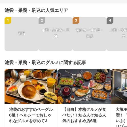
池袋・巣鴨・駒込の人気エリア
1
2
3
4
中野・吉祥寺・三
恵比寿・中目黒・
上野・浅草
新宿
鷹
目黒
里
池袋・巣鴨・駒込のグルメに関する記事
池袋のおすすめベーグル
【目白】本格グルメが食
大塚
6選！ヘルシーでおしゃ
べたい！知る人ぞ知る人
喫！「
れなグルメを求めて♪
気のおすすめ店6選
いぶ）
リゾ