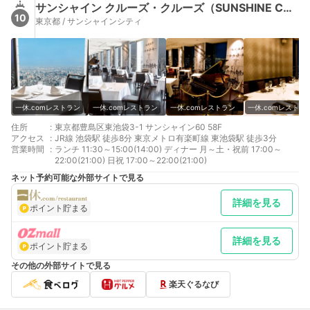
サンシャイン クルーズ・クルーズ（SUNSHINE CRUISE CRUISE）
10
東京都 / サンシャインシティ
一休.comレストラン
一休.comレストラン
一休.comレストラン
一休.comレストラ
住所
:
東京都豊島区東池袋3-1 サンシャイン60 58F
アクセス
:
JR線 池袋駅 徒歩8分 東京メトロ有楽町線 東池袋駅 徒歩3分
営業時間
:
ランチ 11:30～15:00(14:00) ディナー 月～土・祝前 17:00～
22:00(21:00) 日祝 17:00～22:00(21:00)
ネット予約可能な外部サイトで見る
詳細を見る
ポイント貯まる
詳細を見る
ポイント貯まる
その他の外部サイトで見る
楽天ぐるなび