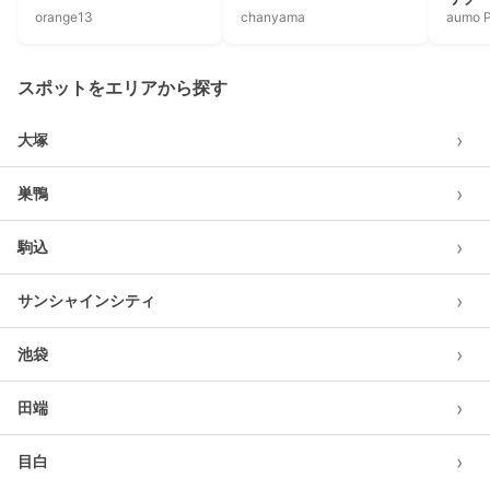
orange13
chanyama
aumo P
スポットをエリアから探す
›
大塚
›
巣鴨
›
駒込
›
サンシャインシティ
›
池袋
›
田端
›
目白