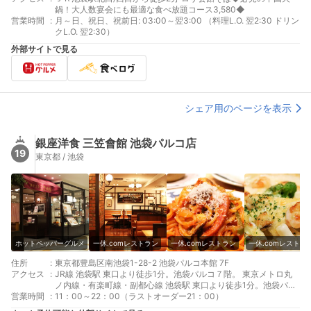
鍋！大人数宴会にも最適な食べ放題コース3,580◆
営業時間
:
月～日、祝日、祝前日: 03:00～翌3:00 （料理L.O. 翌2:30 ドリン
クL.O. 翌2:30）
外部サイトで見る
シェア用のページを表示
銀座洋食 三笠會館 池袋パルコ店
19
東京都 / 池袋
ホットペッパーグルメ
一休.comレストラン
一休.comレストラン
一休.comレストラ
住所
:
東京都豊島区南池袋1-28-2 池袋パルコ本館 7F
アクセス
:
JR線 池袋駅 東口より徒歩1分。池袋パルコ７階。 東京メトロ丸
ノ内線・有楽町線・副都心線 池袋駅 東口より徒歩1分。池袋パル
営業時間
:
コ７階。
11：00～22：00（ラストオーダー21：00）