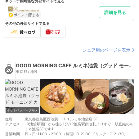
ネット予約可能な外部サイトで見る
詳細を見る
ポイント貯まる
その他の外部サイトで見る
シェア用のページを表示
GOOD MORNING CAFE ルミネ池袋（グッド モーニング カフェ）
20
東京都 / 池袋
ホットペッパーグルメ
住所
:
東京都豊島区西池袋1-11-1 ルミネ池袋店 8F
アクセス
:
JR池袋駅西口から徒歩1分/JR池袋駅南改札よりすぐ！駅直結のル
ミネ池袋8Fです♪
営業時間
:
月～日: 11:00～22:00 （料理L.O. 21:00 ドリンクL.O. 21:30）