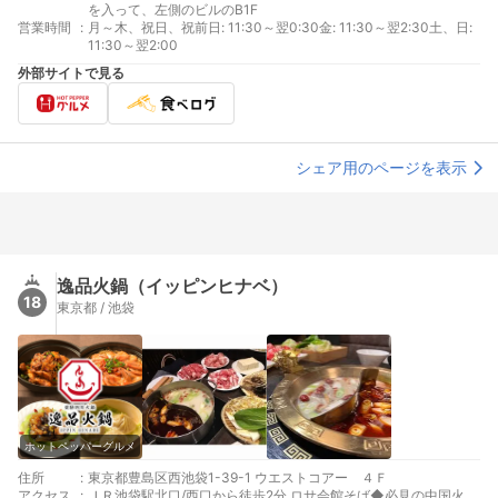
を入って、左側のビルのB1F
営業時間
:
月～木、祝日、祝前日: 11:30～翌0:30金: 11:30～翌2:30土、日:
11:30～翌2:00
外部サイトで見る
シェア用のページを表示
逸品火鍋（イッピンヒナベ）
18
東京都 / 池袋
ホットペッパーグルメ
住所
:
東京都豊島区西池袋1-39-1 ウエストコアー ４Ｆ
アクセス
:
ＪＲ池袋駅北口/西口から徒歩2分 ロサ会館そば◆必見の中国火