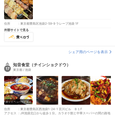
住所
:
東京都豊島区池袋2-59-9 ラレーブ池袋 1F
外部サイトで見る
シェア用のページを表示
知音食堂（チインショクドウ）
17
東京都 / 池袋
ホットペッパーグルメ
住所
:
東京都豊島区西池袋1-24-1 宮川ビル Ｂ１F
アクセス
:
JR池袋北口から徒歩１分。カラオケ館と中華スーパーの間の路地