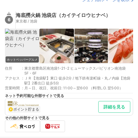
海底撈火鍋 池袋店（カイテイロウヒナベ）
6
東京都 / 池袋
ホットペッパーグルメ
住所
:
東京都豊島区南池袋1-21-2 ヒューマックスパビリオン南池袋
5F・6F
アクセス
:
ＪＲ【池袋駅】東口 徒歩2分 / 地下鉄有楽町線・丸ノ内線【池袋
駅】2番出口 徒歩5分
営業時間
:
月～日、祝日、祝前日: 11:00～翌6:00 （料理L.O. 翌5:00）
ネット予約可能な外部サイトで見る
詳細を見る
ポイント貯まる
その他の外部サイトで見る