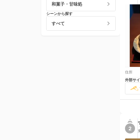
和菓子・甘味処
シーンから探す
すべて
住所
外部サイ
2