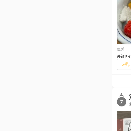
住所
外部サイ
7