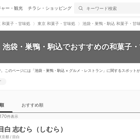
ジャー・観光
チラシ・ショッピング
東 和菓子・甘味処
東京 和菓子・甘味処
池袋・巣鴨・駒込 和菓子・甘
新】池袋・巣鴨・駒込でおすすめの和菓子・甘
で。このページには「池袋・巣鴨・駒込 × グルメ・レストラン」に関するスポッ
す
順
おすすめ順
170
件表示
目白 志むら（しむら）
東京都 / 目白