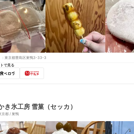
:
東京都豊島区巣鴨3-33-3
トで見る
かき氷工房 雪菓（セッカ）
東京都 / 巣鴨