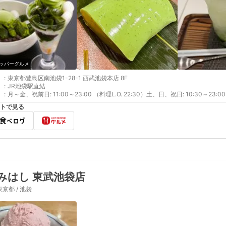
ッパーグルメ
:
東京都豊島区南池袋1-28-1 西武池袋本店 8F
:
JR池袋駅直結
:
月～金、祝前日: 11:00～23:00 （料理L.O. 22:30）土、日、祝日: 10:30～23:00 
トで見る
みはし 東武池袋店
東京都 / 池袋