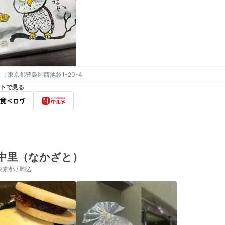
:
東京都豊島区西池袋1-20-4
トで見る
中里（なかざと）
東京都 / 駒込