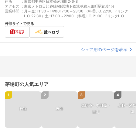
住所
:
東京都中央区日本橋茅場町2-6-8
アクセス
:
東京メトロ日比谷線/都営地下鉄浅草線人形町駅徒歩1分
営業時間
:
月～金: 11:30～14:0017:00～23:00 （料理L.O. 22:00 ドリンク
L.O. 22:30）土: 17:00～22:00 （料理L.O. 21:00 ドリンクL.O.
21:00）
外部サイトで見る
シェア用のページを表示
茅場町の人気エリア
1
2
3
4
恵比寿・中目黒・
上野・浅草
新宿
渋谷
目黒
里