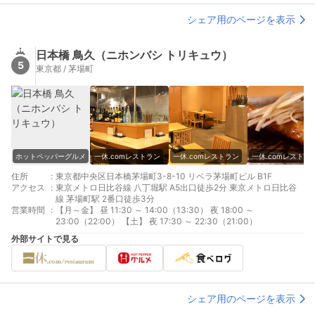
シェア用のページを表示
日本橋 鳥久（ニホンバシ トリキュウ）
5
東京都 / 茅場町
ホットペッパーグルメ
一休.comレストラン
一休.comレストラン
一休.comレストラ
住所
:
東京都中央区日本橋茅場町3-8-10 リベラ茅場町ビル B1F
アクセス
:
東京メトロ日比谷線 八丁堀駅 A5出口徒歩2分 東京メトロ日比谷
線 茅場町駅 2番口徒歩3分
営業時間
:
【月～金】 昼 11:30 ～ 14:00（13:30） 夜 18:00 ～
23:00（22:00） 【土】 夜 17:30 ～ 22:30（21:00）
外部サイトで見る
シェア用のページを表示