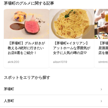
茅場町のグルメに関する記事
【茅場町】グルメ好きが
【茅場町×イタリアン】
【茅
教える♪絶対に行きたい
アットホームな雰囲気が
居酒
お店6選をご紹介！
女子に人気の噂の店♡
店を
aktk200
aibon1019
stmtmt
スポットをエリアから探す
›
茅場町
›
人形町