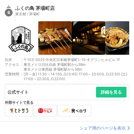
ふくの鳥 茅場町店
6
東京都 / 茅場町
住所
:
〒103-0025 中央区日本橋茅場町1-10-8 グリンヒルビル 1F
アクセス
:
東京メトロ日比谷線 茅場町駅から58m
東京メトロ東西線 茅場町駅から58m
営業時間
:
[月～金] 11:30～14:15(L.O.13:45) 17:00～23:00(L.O.22:30) [土]
17:00～22:30(L.O.22:00)
公式サイト
詳細を見る
外部サイトで見る
シェア用のページを表示