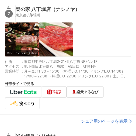
梨の家 八丁堀店（ナシノヤ）
7
東京都 / 茅場町
ホットペッパーグルメ
住所
:
東京都中央区八丁堀2-21-6 八丁堀NFビル 1F
アクセス
:
地下鉄日比谷線八丁堀駅 A5出口 徒歩1分
営業時間
:
月～金: 11:30～15:00 （料理L.O. 14:30 ドリンクL.O. 14:30）
17:00～22:30 （料理L.O. 22:00 ドリンクL.O. 22:00）土、日、祝
日: 11:30～15:00 （料理L.O. 14:30 ドリンクL.O. 14:30）17:00～
外部サイトで見る
21:30 （料理L.O. 21:00 ドリンクL.O. 21:00）
楽天ぐるなび
シェア用のページを表示