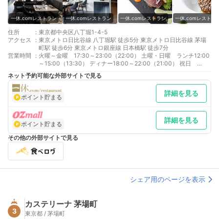
一休.comレストラン
一休.comレストラン
一休.comレストラン
一休.comレストラ
住所
:
東京都中央区八丁堀1-4-5
アクセス
:
東京メトロ日比谷線 八丁堀駅 徒歩5分 東京メトロ日比谷線 茅場
町駅 徒歩6分 東京メトロ銀座線 日本橋駅 徒歩7分
営業時間
:
火曜～金曜 17:30～23:00（22:00） 土曜・日曜 ランチ12:00
～15:00（13:30） ディナー18:00～22:00（21:00） 祝日
17:00～22:00（21:00）
ネット予約可能な外部サイトで見る
詳細を見る
ポイント貯まる
詳細を見る
ポイント貯まる
その他の外部サイトで見る
シェア用のページを表示
カステリーナ 茅場町
3
東京都 / 茅場町