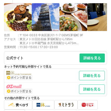
住所
:
〒104-0033 中央区新川1-1-7 GEMS茅場町 9F
アクセス
:
東京メトロ日比谷線 茅場町駅から195m
東京メトロ半蔵門線 水天宮前駅から473m
営業時間
:
都営浅草線 日本橋駅から633m
11:30~15:00 / 17:30~23:00
公式サイト
詳細を見る
ネット予約可能な外部サイトで見る
詳細を見る
ポイント貯まる
詳細を見る
ポイント貯まる
その他の外部サイトで見る