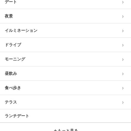
›
デート
›
夜景
›
イルミネーション
›
ドライブ
›
モーニング
›
昼飲み
›
食べ歩き
›
テラス
ランチデート
＋
もっと見る