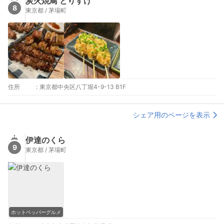
炭火焼鳥 とりすけ
8
東京都 / 茅場町
住所
:
東京都中央区八丁堀4-9-13 B1F
シェア用のページを表示
伊達のくら
9
東京都 / 茅場町
ホットペッパーグルメ