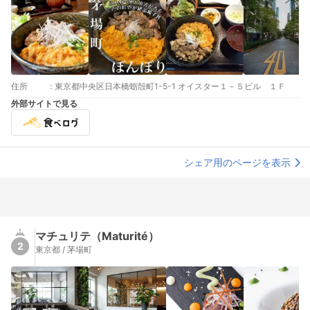
住所
:
東京都中央区日本橋蛎殻町1-5-1 オイスター１－５ビル １Ｆ
外部サイトで見る
シェア用のページを表示
マチュリテ（Maturité）
2
東京都 / 茅場町