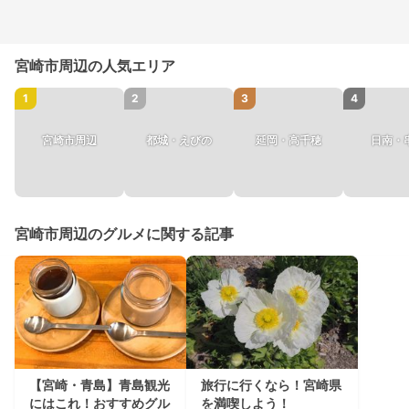
宮崎市周辺の人気エリア
1
2
3
4
宮崎市周辺
都城・えびの
延岡・高千穂
日南・
宮崎市周辺のグルメに関する記事
【宮崎・青島】青島観光
旅行に行くなら！宮崎県
にはこれ！おすすめグル
を満喫しよう！