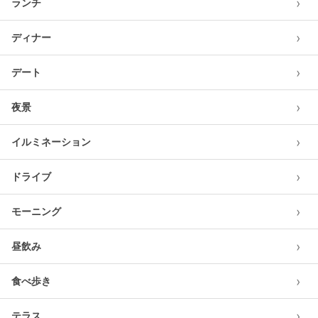
›
ランチ
›
ディナー
›
デート
›
夜景
›
イルミネーション
›
ドライブ
›
モーニング
›
昼飲み
›
食べ歩き
›
テラス