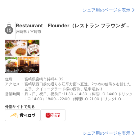
シェア用のページを表示
Restaurant Flounder（レストラン フラウンダー）
19
宮崎県 / 宮崎市
ホットペッパーグルメ
住所
:
宮崎県宮崎市錦町4-32
アクセス
:
宮崎駅西口前の通りを江平方面へ直進。2つめの信号を右折した
左手。タイヨーグラード様の西側。駐車場あり
営業時間
:
月～日、祝日、祝前日: 11:30～14:30 （料理L.O. 14:00 ドリンク
L.O. 14:00）18:00～22:00 （料理L.O. 21:00 ドリンクL.O.
21:00）
外部サイトで見る
シェア用のページを表示