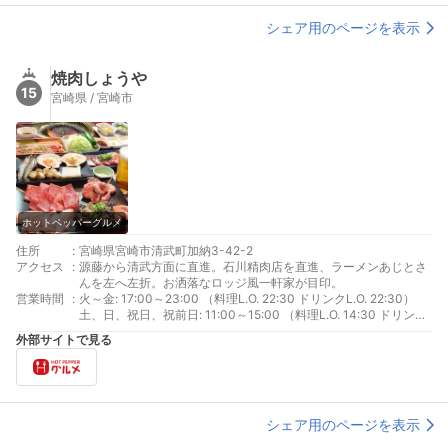
シェア用のページを表示
焼肉しょうや
15
宮崎県 / 宮崎市
ホットペッパーグルメ
住所
:
宮崎県宮崎市清武町加納3-42-2
アクセス
:
源藤から清武方面に直進。石川精肉店を直進、ラーメンあじとさ
んを左へ左折。お洒落なロッジ風一軒家が目印。
営業時間
:
火～金: 17:00～23:00 （料理L.O. 22:30 ドリンクL.O. 22:30）
土、日、祝日、祝前日: 11:00～15:00 （料理L.O. 14:30 ドリンク
L.O. 14:30）17:00～23:00 （料理L.O. 22:30 ドリンクL.O.
外部サイトで見る
22:30）
シェア用のページを表示