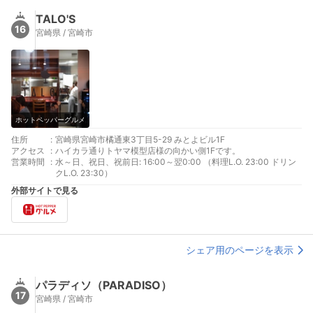
TALO'S
16
宮崎県 / 宮崎市
ホットペッパーグルメ
住所
:
宮崎県宮崎市橘通東3丁目5-29 みとよビル1F
アクセス
:
ハイカラ通りトヤマ模型店様の向かい側1Fです。
営業時間
:
水～日、祝日、祝前日: 16:00～翌0:00 （料理L.O. 23:00 ドリン
クL.O. 23:30）
外部サイトで見る
シェア用のページを表示
パラディソ（PARADISO）
17
宮崎県 / 宮崎市