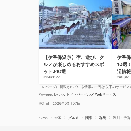
【伊香保温泉】宿、遊び、グ
伊香保
ルメが楽しめるおすすめスポ
10選
ット♪10選
辺情報
mwkr1127
yufujito
このページに掲載されている情報の一部は以下のサービス
Powered by
ホットペッパーグルメ Webサービス
更新日：2026年08月07日
aumo
全国
グルメ
関東
群馬
渋川・伊香