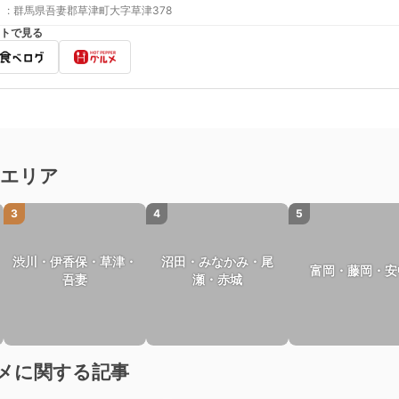
:
群馬県吾妻郡草津町大字草津378
トで見る
気エリア
3
4
5
渋川・伊香保・草津・
沼田・みなかみ・尾
富岡・藤岡・安
吾妻
瀬・赤城
メに関する記事