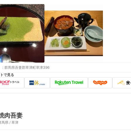
:
群馬県吾妻郡草津町草津396
トで見る
焼肉吾妻
群馬県 / 草津