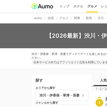
トップ
ホテル
グルメ
レ
aumo
全国
グルメ
関東
群馬
渋川・
【2026最新】渋川・
渋川・伊香保・草津・吾妻でディナーデートを楽しめるお
ださい。
本サービス内ではアフィリエイト広告を利用していま
探す
人気
エリアから探す
1 -2
⁄
2
渋川・伊香保・草津・吾妻
1
ジャンルから探す