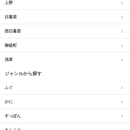
›
上野
›
日暮里
›
西日暮里
›
御徒町
›
浅草
ジャンルから探す
›
ふぐ
›
かに
›
すっぽん
あんこう