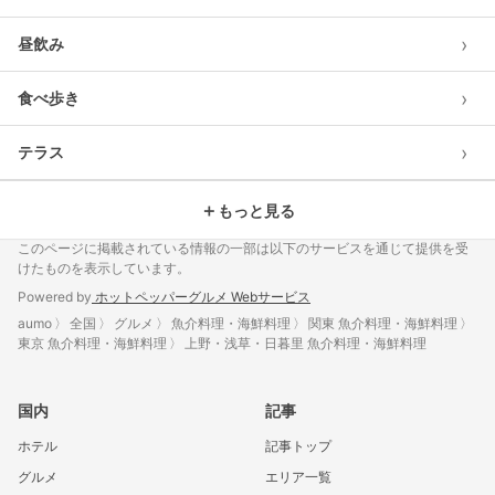
›
昼飲み
›
食べ歩き
›
テラス
＋
もっと見る
このページに掲載されている情報の一部は以下のサービスを通じて提供を受
けたものを表示しています。
Powered by
ホットペッパーグルメ Webサービス
aumo
全国
グルメ
魚介料理・海鮮料理
関東 魚介料理・海鮮料理
東京 魚介料理・海鮮料理
上野・浅草・日暮里 魚介料理・海鮮料理
国内
記事
ホテル
記事トップ
グルメ
エリア一覧