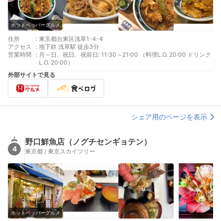
ホットペッパーグルメ
住所
:
東京都台東区浅草1-4-4
アクセス
:
地下鉄 浅草駅 徒歩3分
営業時間
:
月～日、祝日、祝前日: 11:30～21:00 （料理L.O. 20:00 ドリンク
L.O. 20:00）
外部サイトで見る
シェア用のページを表示
野口鮮魚店（ノグチセンギョテン）
4
東京都 / 東京スカイツリー
ホットペッパーグルメ