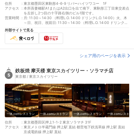
住所
:
東京都墨田区東駒形4-6-9 リバーハイツワコー 1F
アクセス
:
本所吾妻橋駅A1またはA2出口を出て南下、東駒形三丁目東交差点
を左折し2つ目の十字路右側のビル1階です。
営業時間
:
月: 11:30～14:30 （料理L.O. 14:00 ドリンクL.O. 14:00）火、木
～日、祝日、祝前日: 11:30～14:30 （料理L.O. 14:00 ドリンク
L.O. 14:00）16:00～19:00 （料理L.O. 18:30 ドリンクL.O.
外部サイトで見る
18:30）
シェア用のページを表示
鉄板焼 摩天楼 東京スカイツリー・ソラマチ店
5
東京都 / 東京スカイツリー
一休.comレストラン
一休.comレストラン
一休.comレストラン
一休.comレストラ
住所
:
東京都墨田区押上1-1-2 東京ソラマチ 31F
アクセス
:
東京メトロ半蔵門線 押上駅 直結 都営地下鉄浅草線 押上駅 直結
京成電鉄線 押上駅 直結