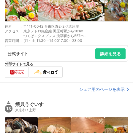
住所
:
〒111-0042 台東区寿2-2-7遠州屋
アクセス
:
東京メトロ銀座線 田原町駅から101m
つくばエクスプレス 浅草駅から557m
営業時間
:
都営浅草線 浅草駅から581m
[月～土]11:30～14:0017:00～23:00
都営大江戸線 蔵前駅から645m
公式サイト
詳細を見る
外部サイトで見る
シェア用のページを表示
焼貝うぐいす
13
東京都 / 上野