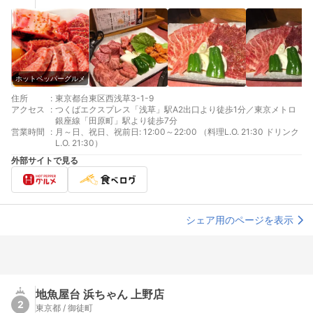
ホットペッパーグルメ
住所
:
東京都台東区西浅草3-1-9
アクセス
:
つくばエクスプレス「浅草」駅A2出口より徒歩1分／東京メトロ
銀座線「田原町」駅より徒歩7分
営業時間
:
月～日、祝日、祝前日: 12:00～22:00 （料理L.O. 21:30 ドリンク
L.O. 21:30）
外部サイトで見る
シェア用のページを表示
地魚屋台 浜ちゃん 上野店
2
東京都 / 御徒町