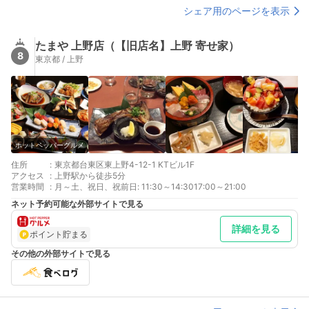
シェア用のページを表示
たまや 上野店（【旧店名】上野 寄せ家）
8
東京都 / 上野
ホットペッパーグルメ
住所
:
東京都台東区東上野4-12-1 KTビル1F
アクセス
:
上野駅から徒歩5分
営業時間
:
月～土、祝日、祝前日: 11:30～14:3017:00～21:00
ネット予約可能な外部サイトで見る
詳細を見る
ポイント貯まる
その他の外部サイトで見る