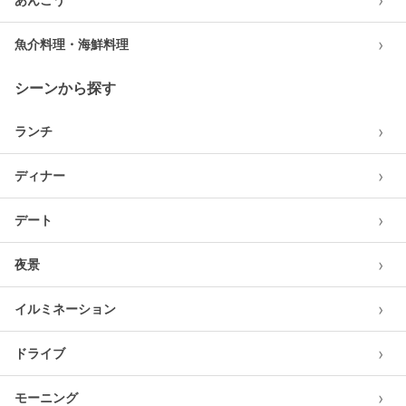
›
›
魚介料理・海鮮料理
シーンから探す
›
ランチ
›
ディナー
›
デート
›
夜景
›
イルミネーション
›
ドライブ
›
モーニング