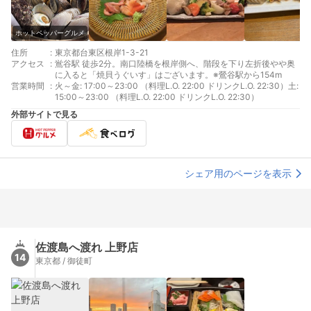
ホットペッパーグルメ
住所
:
東京都台東区根岸1-3-21
アクセス
:
鴬谷駅 徒歩2分。南口陸橋を根岸側へ、階段を下り左折後やや奥
に入ると「焼貝うぐいす」はございます。※鶯谷駅から154m
営業時間
:
火～金: 17:00～23:00 （料理L.O. 22:00 ドリンクL.O. 22:30）土:
15:00～23:00 （料理L.O. 22:00 ドリンクL.O. 22:30）
外部サイトで見る
シェア用のページを表示
佐渡島へ渡れ 上野店
14
東京都 / 御徒町