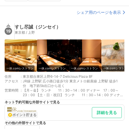
シェア用のページを表示
すし尽誠（ジンセイ）
19
東京都 / 上野
一休.comレストラン
一休.comレストラン
一休.comレストラン
一休.comレストラ
住所
:
東京都台東区上野6-14-7 Delicious Plaza 8F
アクセス
:
JR線 上野駅 広小路口徒歩1分 東京メトロ銀座線 上野駅 徒歩1
分 地下鉄5b出口から近く
営業時間
:
【月～金】 ランチ 11：30～14：00 ディナー 17：00～
23：00 【土・日・祝日】 ランチ 11：30～14：00 ディナ
ー 16：00～23：00
ネット予約可能な外部サイトで見る
詳細を見る
ポイント貯まる
その他の外部サイトで見る