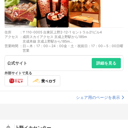
住所
:
〒110-0005 台東区上野2-12-1 セントラル21ビル4
アクセス
:
成田スカイアクセス 京成上野駅から185m
京成本線 京成上野駅から185m
営業時間
:
東京メトロ銀座線 上野広小路駅から216m
日～木：17：00～24：00金・土・祝前日：17：00～5：00日曜
都営大江戸線 上野御徒町駅から221m
営業
公式サイト
詳細を見る
外部サイトで見る
シェア用のページを表示
上野イカセンター