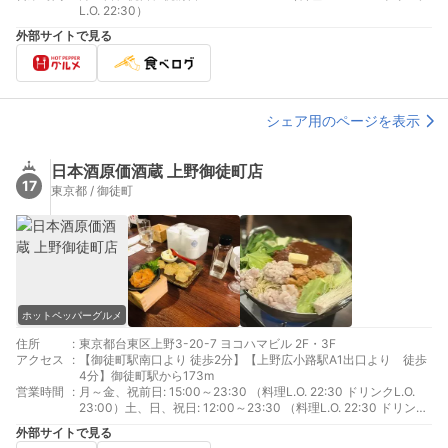
L.O. 22:30）
外部サイトで見る
シェア用のページを表示
日本酒原価酒蔵 上野御徒町店
17
東京都 / 御徒町
ホットペッパーグルメ
住所
:
東京都台東区上野3-20-7 ヨコハマビル 2F・3F
アクセス
:
【御徒町駅南口より 徒歩2分】【上野広小路駅A1出口より 徒歩
4分】御徒町駅から173m
営業時間
:
月～金、祝前日: 15:00～23:30 （料理L.O. 22:30 ドリンクL.O.
23:00）土、日、祝日: 12:00～23:30 （料理L.O. 22:30 ドリンク
L.O. 23:00）
外部サイトで見る