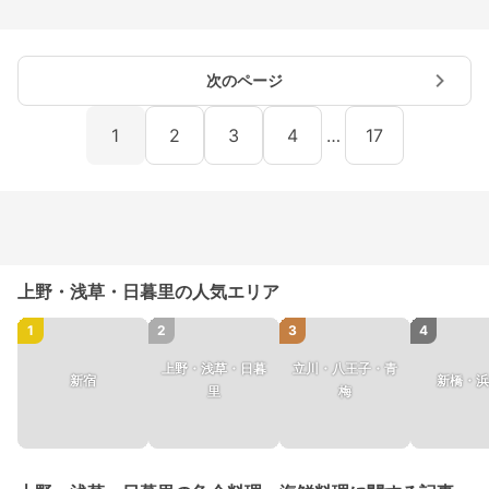
次のページ
1
2
3
4
…
17
上野・浅草・日暮里の人気エリア
1
2
3
4
上野・浅草・日暮
立川・八王子・青
新宿
新橋・浜
里
梅