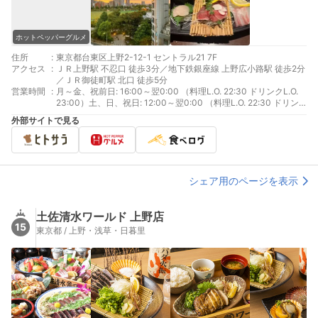
ホットペッパーグルメ
住所
:
東京都台東区上野2-12-1 セントラル21 7F
アクセス
:
ＪＲ上野駅 不忍口 徒歩3分／地下鉄銀座線 上野広小路駅 徒歩2分
／ＪＲ御徒町駅 北口 徒歩5分
営業時間
:
月～金、祝前日: 16:00～翌0:00 （料理L.O. 22:30 ドリンクL.O.
23:00）土、日、祝日: 12:00～翌0:00 （料理L.O. 22:30 ドリン
クL.O. 23:00）
外部サイトで見る
シェア用のページを表示
土佐清水ワールド 上野店
15
東京都 / 上野・浅草・日暮里