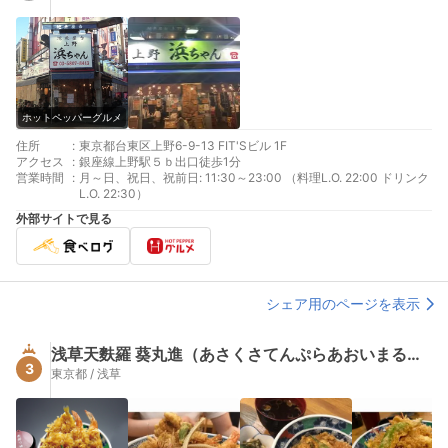
ホットペッパーグルメ
住所
:
東京都台東区上野6-9-13 FIT'Sビル 1F
アクセス
:
銀座線上野駅５ｂ出口徒歩1分
営業時間
:
月～日、祝日、祝前日: 11:30～23:00 （料理L.O. 22:00 ドリンク
L.O. 22:30）
外部サイトで見る
シェア用のページを表示
浅草天麩羅 葵丸進（あさくさてんぷらあおいまるしん）
3
東京都 / 浅草