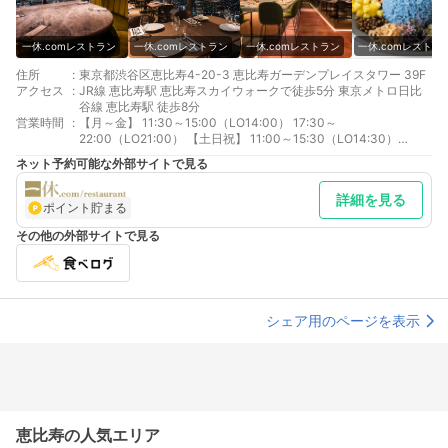
一休.comレストラン
一休.comレストラン
一休.comレストラン
一休.comレストラ
住所
:
東京都渋谷区恵比寿4-20-3 恵比寿ガーデンプレイスタワー 39F
アクセス
:
JR線 恵比寿駅 恵比寿スカイウォークで徒歩5分 東京メトロ日比
谷線 恵比寿駅 徒歩8分
営業時間
:
【月～金】 11:30～15:00（LO14:00） 17:30～
22:00（LO21:00） 【土日祝】 11:00～15:30（LO14:30）
17:30～22:00（LO21:00）
ネット予約可能な外部サイトで見る
詳細を見る
ポイント貯まる
その他の外部サイトで見る
シェア用のページを表示
恵比寿の人気エリア