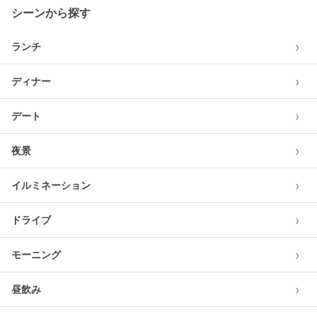
シーンから探す
›
ランチ
›
ディナー
›
デート
›
夜景
›
イルミネーション
›
ドライブ
›
モーニング
›
昼飲み