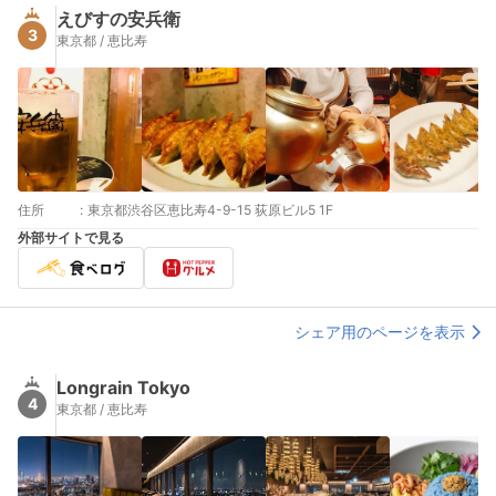
えびすの安兵衛
3
東京都 / 恵比寿
住所
:
東京都渋谷区恵比寿4-9-15 荻原ビル5 1F
外部サイトで見る
シェア用のページを表示
Longrain Tokyo
4
東京都 / 恵比寿