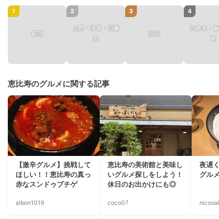
1
2
3
4
上野・浅草・日暮
六本木・麻
新宿
渋谷
里
尾
恵比寿のグルメに関する記事
【激辛グルメ】挑戦して
恵比寿の美術館と美味し
夜遅
ほしい！！恵比寿の真っ
いグルメ探しをしよう！
グル
赤なスンドゥブチゲ
休日のお出かけにも◎
aibon1019
coco07
nicosa