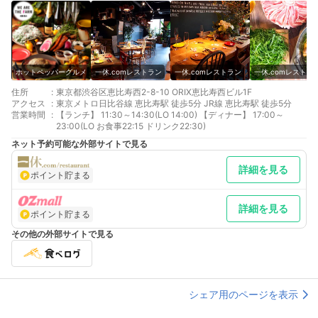
ホットペッパーグルメ
一休.comレストラン
一休.comレストラン
一休.comレストラ
住所
:
東京都渋谷区恵比寿西2-8-10 ORIX恵比寿西ビル1F
アクセス
:
東京メトロ日比谷線 恵比寿駅 徒歩5分 JR線 恵比寿駅 徒歩5分
営業時間
:
【ランチ】 11:30～14:30(LO 14:00) 【ディナー】 17:00～
23:00(LO お食事22:15 ドリンク22:30)
ネット予約可能な外部サイトで見る
詳細を見る
ポイント貯まる
詳細を見る
ポイント貯まる
その他の外部サイトで見る
シェア用のページを表示