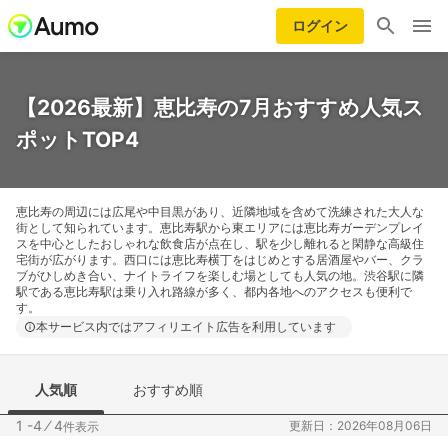
ログイン
【2026最新】恵比寿の7月おすすめ人気ス
ポットTOP4
恵比寿の周辺には広尾や中目黒があり、近隣地域を含めて洗練された大人な
街として知られています。恵比寿駅から東エリアには恵比寿ガーデンプレイ
スを中心としたおしゃれな飲食店が点在し、駅を少し離れると閑静な高級住
宅街が広がります。西口には恵比寿横丁をはじめとする居酒屋やバー、クラ
ブがひしめき合い、ナイトライフを楽しむ場としても人気の地。渋谷駅に隣
駅である恵比寿駅は乗り入れ路線が多く、都内各地へのアクセスも便利で
す。
本サービス内ではアフィリエイト広告を利用しています
人気順
おすすめ順
1 -4
⁄
4
更新日：2026年08月06日
件表示