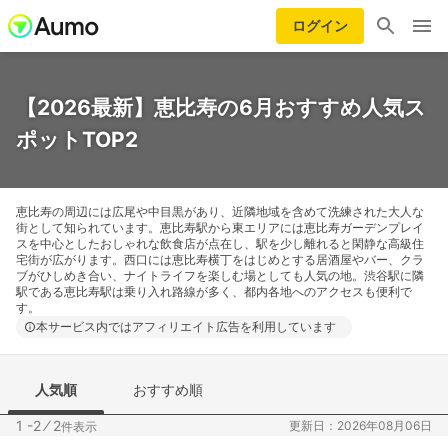
ログイン
【2026最新】恵比寿の6月おすすめ人気ス
ポットTOP2
恵比寿の周辺には広尾や中目黒があり、近隣地域を含めて洗練された大人な
街として知られています。恵比寿駅から東エリアには恵比寿ガーデンプレイ
スを中心としたおしゃれな飲食店が点在し、駅を少し離れると閑静な高級住
宅街が広がります。西口には恵比寿横丁をはじめとする居酒屋やバー、クラ
ブがひしめき合い、ナイトライフを楽しむ場としても人気の地。渋谷駅に隣
駅である恵比寿駅は乗り入れ路線が多く、都内各地へのアクセスも便利で
す。
本サービス内ではアフィリエイト広告を利用しています
人気順
おすすめ順
1 -2
⁄
2
更新日：2026年08月06日
件表示