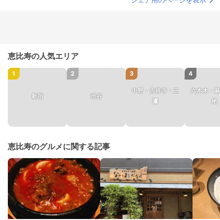
恵比寿の人気エリア
1
2
3
4
中野・吉祥寺・三
六本木・麻
新宿
渋谷
鷹
尾
恵比寿のグルメに関する記事