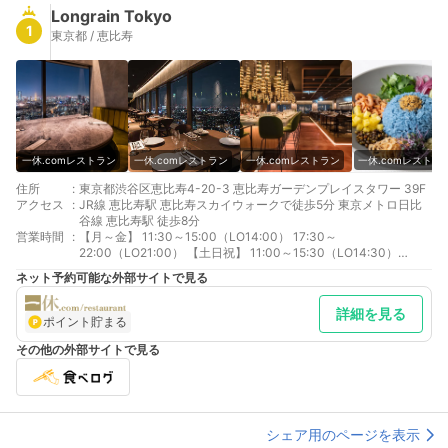
Longrain Tokyo
1
東京都 / 恵比寿
一休.comレストラン
一休.comレストラン
一休.comレストラン
一休.comレストラ
住所
:
東京都渋谷区恵比寿4-20-3 恵比寿ガーデンプレイスタワー 39F
アクセス
:
JR線 恵比寿駅 恵比寿スカイウォークで徒歩5分 東京メトロ日比
谷線 恵比寿駅 徒歩8分
営業時間
:
【月～金】 11:30～15:00（LO14:00） 17:30～
22:00（LO21:00） 【土日祝】 11:00～15:30（LO14:30）
17:30～22:00（LO21:00）
ネット予約可能な外部サイトで見る
詳細を見る
ポイント貯まる
その他の外部サイトで見る
シェア用のページを表示