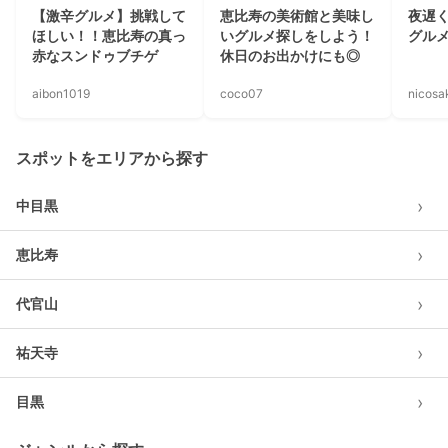
【激辛グルメ】挑戦して
恵比寿の美術館と美味し
夜遅
ほしい！！恵比寿の真っ
いグルメ探しをしよう！
グル
赤なスンドゥブチゲ
休日のお出かけにも◎
aibon1019
coco07
nicosa
スポットをエリアから探す
›
中目黒
›
恵比寿
›
代官山
›
祐天寺
›
目黒