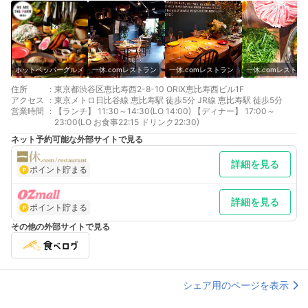
ホットペッパーグルメ
一休.comレストラン
一休.comレストラン
一休.comレストラ
住所
:
東京都渋谷区恵比寿西2-8-10 ORIX恵比寿西ビル1F
アクセス
:
東京メトロ日比谷線 恵比寿駅 徒歩5分 JR線 恵比寿駅 徒歩5分
営業時間
:
【ランチ】 11:30～14:30(LO 14:00) 【ディナー】 17:00～
23:00(LO お食事22:15 ドリンク22:30)
ネット予約可能な外部サイトで見る
詳細を見る
ポイント貯まる
詳細を見る
ポイント貯まる
その他の外部サイトで見る
シェア用のページを表示