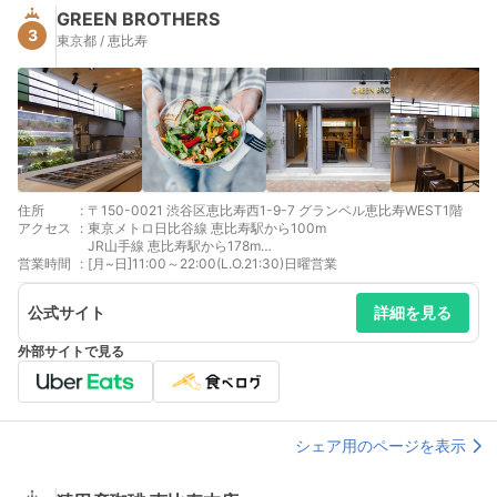
GREEN BROTHERS
3
東京都 / 恵比寿
住所
:
〒150-0021 渋谷区恵比寿西1-9-7 グランベル恵比寿WEST1階
アクセス
:
東京メトロ日比谷線 恵比寿駅から100m
JR山手線 恵比寿駅から178m
営業時間
:
JR埼京線 恵比寿駅から178m
[月~日]11:00～22:00(L.O.21:30)日曜営業
JR湘南新宿ライン 恵比寿駅から178m
公式サイト
詳細を見る
外部サイトで見る
シェア用のページを表示