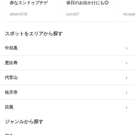
赤なスンドゥブチゲ
休日のお出かけにも◎
aibon1019
coco07
nicosa
スポットをエリアから探す
›
中目黒
›
恵比寿
›
代官山
›
祐天寺
›
目黒
ジャンルから探す