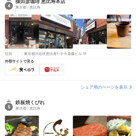
猿田彦珈琲 恵比寿本店
4
東京都 / 恵比寿
住所
:
東京都渋谷区恵比寿1-6-6 斎藤ビル 1F
外部サイトで見る
シェア用のページを表示
鉄板焼くびれ
5
東京都 / 恵比寿