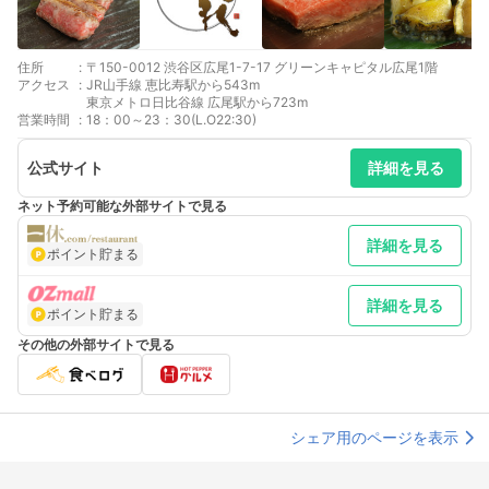
住所
:
〒150-0012 渋谷区広尾1-7-17 グリーンキャピタル広尾1階
アクセス
:
JR山手線 恵比寿駅から543m
東京メトロ日比谷線 広尾駅から723m
営業時間
:
18：00～23：30(L.O22:30)
公式サイト
詳細を見る
ネット予約可能な外部サイトで見る
詳細を見る
ポイント貯まる
詳細を見る
ポイント貯まる
その他の外部サイトで見る
シェア用のページを表示