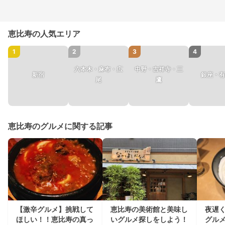
恵比寿の人気エリア
1
2
3
4
六本木・麻布・広
中野・吉祥寺・三
新宿
銀座・有
尾
鷹
恵比寿のグルメに関する記事
【激辛グルメ】挑戦して
恵比寿の美術館と美味し
夜遅
ほしい！！恵比寿の真っ
いグルメ探しをしよう！
グル