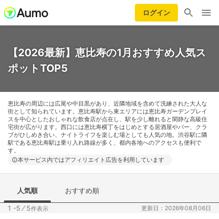
ログイン
【2026最新】恵比寿の1月おすすめ人気ス
ポットTOP5
恵比寿の周辺には広尾や中目黒があり、近隣地域を含めて洗練された大人な
街として知られています。恵比寿駅から東エリアには恵比寿ガーデンプレイ
スを中心としたおしゃれな飲食店が点在し、駅を少し離れると閑静な高級住
宅街が広がります。西口には恵比寿横丁をはじめとする居酒屋やバー、クラ
ブがひしめき合い、ナイトライフを楽しむ場としても人気の地。渋谷駅に隣
駅である恵比寿駅は乗り入れ路線が多く、都内各地へのアクセスも便利で
す。
本サービス内ではアフィリエイト広告を利用しています
人気順
おすすめ順
1 -5
⁄
5
更新日：2026年08月06日
件表示