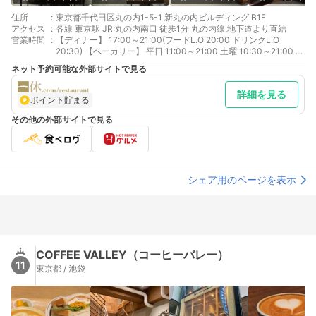
住所
:
東京都千代田区丸の内1-5-1 新丸の内ビルディング B1F
アクセス
:
各線 東京駅 JR:丸の内南口 徒歩1分 丸の内線:地下道より直結
営業時間
:
【ディナー】 17:00～21:00(フードL.O 20:00 ドリンクL.O
20:30) 【ベーカリー】 平日 11:00～21:00 土曜 10:30～21:00 日
祝 10:30～20:00 【ランチ】(予約不可) 平日 11:00～14:00、土
ネット予約可能な外部サイトで見る
日祝 10:30～15:00 【カフェ】(予約不可) 平日 14:00～、土日祝
15:00～
詳細を見る
ポイント貯まる
その他の外部サイトで見る
シェア用のページを表示
COFFEE VALLEY（コーヒーバレー）
11
東京都 / 池袋