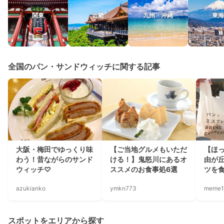
関東
近畿
九州・沖縄
東海
全国のパン・サンドウィッチに関する記事
大阪・梅田でゆっくり味
【ご当地グルメもいただ
【ほ
わう！昔ながらのサンド
ける！】鬼怒川にあるオ
由が
ウィッチ♡
ススメのお食事処6選
ツを
azukianko
ymkn773
meme1
スポットをエリアから探す