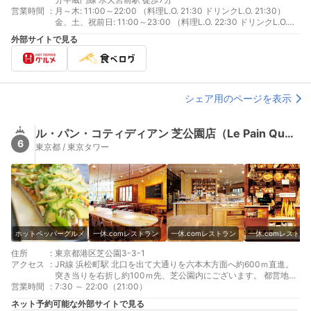
営業時間
:
月～木: 11:00～22:00 （料理L.O. 21:30 ドリンクL.O. 21:30）
金、土、祝前日: 11:00～23:00 （料理L.O. 22:30 ドリンクL.O.
22:30）日、祝日: 11:00～20:00 （料理L.O. 19:30 ドリンクL.O.
外部サイトで見る
19:30）
シェア用のページを表示
ル・パン・コティディアン 芝公園店（Le Pain Quotidien）
6
東京都 / 東京タワー
ホットペッパーグルメ
一休.comレストラン
一休.comレストラン
一休.comレストラ
住所
:
東京都港区芝公園3-3-1
アクセス
:
JR線 浜松町駅 北口を出て大通りを六本木方面へ約600ｍ直進。
突き当りを右折し約100ｍ先、芝公園内にございます。 都営地下
営業時間
:
鉄三田線 御成門駅 徒歩約1分 都営地下鉄浅草線・大江戸線 大門
7:30 ～ 22:00（21:00）
駅 徒歩約7分
ネット予約可能な外部サイトで見る