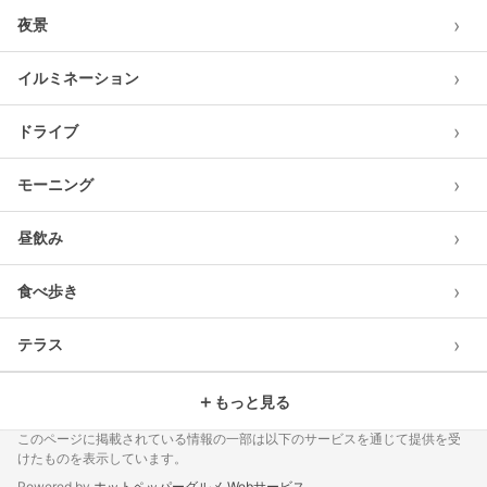
›
夜景
›
イルミネーション
›
ドライブ
›
モーニング
›
昼飲み
›
食べ歩き
›
テラス
＋
もっと見る
このページに掲載されている情報の一部は以下のサービスを通じて提供を受
けたものを表示しています。
Powered by
ホットペッパーグルメ Webサービス