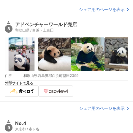
シェア用のページを表示
アドベンチャーワールド売店
8
和歌山県 / 白浜・上富田
住所
:
和歌山県西牟婁郡白浜町堅田2399
外部サイトで見る
シェア用のページを表示
No.4
9
東京都 / 市ヶ谷