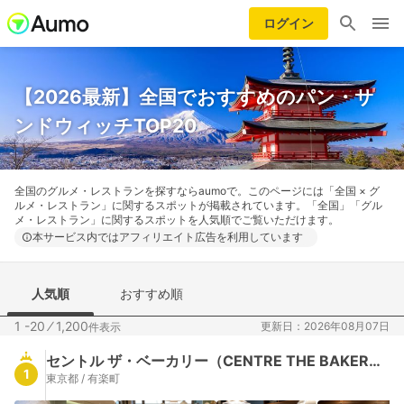
ログイン
【2026最新】全国でおすすめのパン・サ
ンドウィッチTOP20
全国のグルメ・レストランを探すならaumoで。このページには「全国 × グ
ルメ・レストラン」に関するスポットが掲載されています。「全国」「グル
メ・レストラン」に関するスポットを人気順でご覧いただけます。
本サービス内ではアフィリエイト広告を利用しています
人気順
おすすめ順
1 -20
⁄
1,200
更新日：2026年08月07日
件表示
セントル ザ・ベーカリー（CENTRE THE BAKERY）
1
東京都 / 有楽町