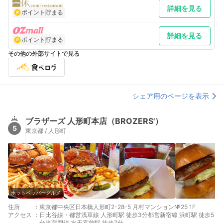
詳細を見る
ポイント貯まる
詳細を見る
ポイント貯まる
その他の外部サイトで見る
シェア用のページを表示
ブラザーズ 人形町本店（BROZERS'）
5
東京都 / 人形町
ホットペッパーグルメ
住所
:
東京都中央区日本橋人形町2-28-5 月村マンション№25 1F
アクセス
:
日比谷線・都営浅草線 人形町駅 徒歩3分都営新宿線 浜町駅 徒歩5
分半蔵門線 水天宮前駅 徒歩7分