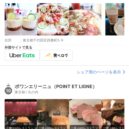
住所
:
東京都千代田区四番町5-9
外部サイトで見る
シェア用のページを表示
ポワンエリーニュ（POINT ET LIGNE）
10
東京都 / 丸の内
一休.comレストラン
一休.comレストラン
一休.comレストラン
一休.comレストラ