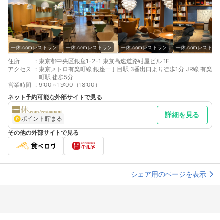
一休.comレストラン
一休.comレストラン
一休.comレストラン
一休.comレストラ
住所
:
東京都中央区銀座1-2-1 東京高速道路紺屋ビル 1F
アクセス
:
東京メトロ有楽町線 銀座一丁目駅 3番出口より徒歩1分 JR線 有楽
町駅 徒歩5分
営業時間
:
9:00～19:00（18:00）
ネット予約可能な外部サイトで見る
詳細を見る
ポイント貯まる
その他の外部サイトで見る
シェア用のページを表示