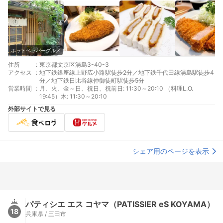
ホットペッパーグルメ
住所
:
東京都文京区湯島3-40-3
アクセス
:
地下鉄銀座線上野広小路駅徒歩2分／地下鉄千代田線湯島駅徒歩4
分／地下鉄日比谷線仲御徒町駅徒歩5分
営業時間
:
月、火、金～日、祝日、祝前日: 11:30～20:10 （料理L.O.
19:45）木: 11:30～20:10
外部サイトで見る
シェア用のページを表示
パティシエ エス コヤマ（PATISSIER eS KOYAMA）
18
兵庫県 / 三田市