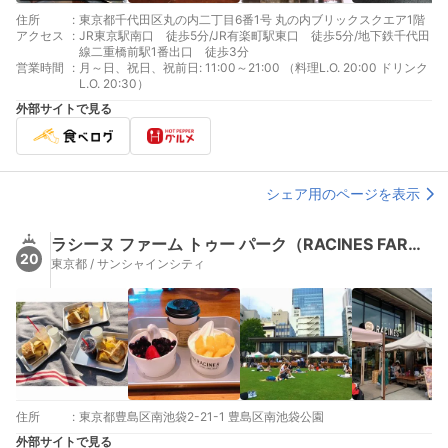
住所
:
東京都千代田区丸の内二丁目6番1号 丸の内ブリックスクエア1階
アクセス
:
JR東京駅南口 徒歩5分/JR有楽町駅東口 徒歩5分/地下鉄千代田
線二重橋前駅1番出口 徒歩3分
営業時間
:
月～日、祝日、祝前日: 11:00～21:00 （料理L.O. 20:00 ドリンク
L.O. 20:30）
外部サイトで見る
シェア用のページを表示
ラシーヌ ファーム トゥー パーク（RACINES FARM TO PARK）
20
東京都 / サンシャインシティ
住所
:
東京都豊島区南池袋2-21-1 豊島区南池袋公園
外部サイトで見る